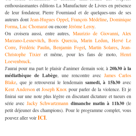
enthousiasmantes éditions La Manufacture de Livres en présence
de leur fondateur, Pierre Fourniaud et de quelques-uns de ses
auteurs dont
Jean-Hugues Oppel
,
François Médéline
,
Dominique
Forma
,
Luc Chomarat
ou encore
Jérôme Leroy
.
On croisera aussi, entre autres,
Maurizio de Giovanni
,
Alex
Marzano-Lesnevitch
,
Boris Quercia
,
Marin Ledun
,
Hervé Le
Corre
,
Frédéric Paulin
,
Benjamin Fogel
,
Martín Solares
,
Jean-
Christophe Tixier
et même, pour les fans de moto,
Henri
Loevenbruck
.
20h30 à la
J'aurai pour ma part le plaisir d'animer demain soir, à
médiathèque de Labège
, une rencontre avec
James Carlos
samedi, à 15h30
Blake
, que je retrouverai le lendemain
avec
Kent Anderson
et
Joseph Knox
pour parler de la violence. Et je
finirai sur une note plus légère en discutant dictature et tueurs en
dimanche matin à 11h30
série avec
Jacky Schwartzmann
(le
petit déjeuner des champions). Pour le programme complet, vous
ICI
pouvez aller voir
.