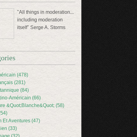
"All things in moderation...
including moderation
itself" Serge A. Storms
ories
éricain (478)
ançais (281)
itannique (84)
tino-Américain (66)
ture &Quot;Blanche&Quot; (58)
(54)
 Et Aventures (47)
lien (33)
nage (32)