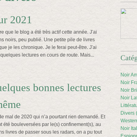
ur 2021
e que le blog a été très actif cette année. J'ai
 noirs, peu publié. Une petite pile de livres
e je les chronique. Je le ferai peut-être. J'ai
uelques lectures en cours de route. Mais...
Catég
Noir Am
Noir Fr
elques bonnes lectures
Noir Br
Noir La
 même
Littéra
Divers 
e mal de 2020 qui n’a pourtant rien demandé. Et
Western
nt été bouleversées par le(s) confinement(s), au
Noir Ita
ns livres de passer sous les radars, on a pu tout
Espion