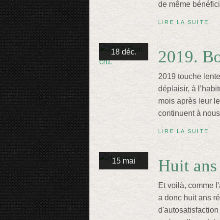
de même bénéficie
LIRE LA SUITE
2019. Bo
18 déc.
2019 touche lentem
déplaisir, à l’habi
mois après leur le
continuent à nous 
LIRE LA SUITE
Huit ans
15 mai
Et voilà, comme l'
a donc huit ans 
d'autosatisfactio