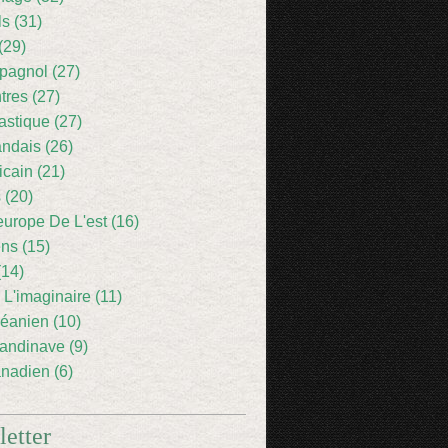
ls (31)
(29)
pagnol (27)
res (27)
astique (27)
andais (26)
icain (21)
 (20)
europe De L'est (16)
ens (15)
(14)
 L'imaginaire (11)
éanien (10)
andinave (9)
nadien (6)
etter