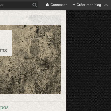
Connexion
+
Créer mon blog
rms
opos