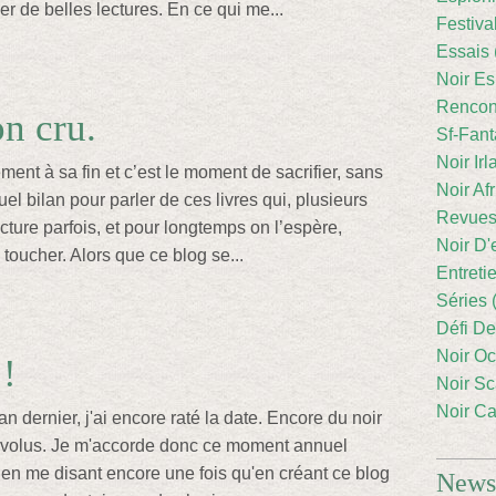
r de belles lectures. En ce qui me...
Festiva
Essais 
Noir Es
Rencont
n cru.
Sf-Fant
Noir Irl
ent à sa fin et c’est le moment de sacrifier, sans
Noir Afr
tuel bilan pour parler de ces livres qui, plusieurs
Revues
cture parfois, et pour longtemps on l’espère,
Noir D'
toucher. Alors que ce blog se...
Entreti
Séries 
Défi De
Noir Oc
 !
Noir Sc
Noir Ca
an dernier, j'ai encore raté la date. Encore du noir
révolus. Je m'accorde donc ce moment annuel
n en me disant encore une fois qu'en créant ce blog
Newsl