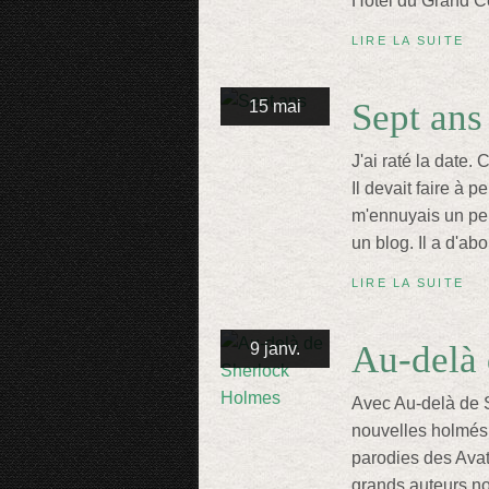
Hôtel du Grand Ce
LIRE LA SUITE
Sept ans
15 mai
J'ai raté la date. 
Il devait faire à 
m'ennuyais un peu
un blog. Il a d'abor
LIRE LA SUITE
Au-delà
9 janv.
Avec Au-delà de 
nouvelles holmés
parodies des Avat
grands auteurs noi