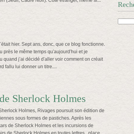
rf (Seuil, Cadre Noir). Côté étranger, même si...
Rech
C'était hier. Sept ans, donc, que ce blog fonctionne.
peu près le même temps qu'aujourd'hui et je
 quand j'ai décidé d'aller voir comment on créait
d fallu lui donner un titre....
 de Sherlock Holmes
Sherlock Holmes, Rivages poursuit son édition de
iennes sous formes de pastiches. Après les
ars de Sherlock Holmes et les incursions de
rs de Sherlock Holmes en toutes lettres , place...