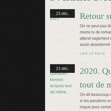
Retour s
23 déc.
On ne peut pas dir
moins lu de romans
attend sagement qu
aussi abandonné q
LIRE LA SUITE
2020. Qu
23 déc.
tout de
On dit beaucoup d
si les parutions o
risque pour certai