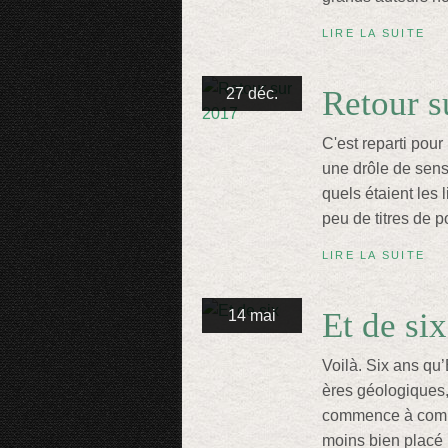
LIRE LA SUITE
Retour s
27 déc.
C'est reparti pour
une drôle de sens
quels étaient les 
peu de titres de p
LIRE LA SUITE
Et de six
14 mai
Voilà. Six ans qu’
ères géologiques, 
commence à compt
moins bien placé p