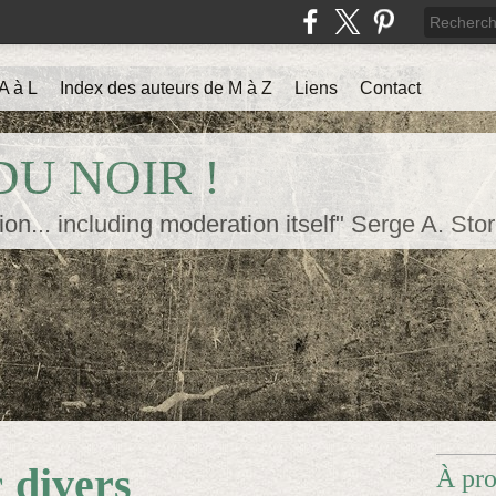
A à L
Index des auteurs de M à Z
Liens
Contact
U NOIR !
ion... including moderation itself" Serge A. Sto
c
divers
À pr