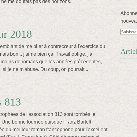
e ne me doutais pas des horizons...
Abonnez
nouveau
ur 2018
 semblant de me plier à contrecœur à l'exercice du
Artic
ais bon... j'aime bien ça. Travail oblige, j'ai
 moins de romans que les années précédentes,
 si je ne m'abuse. Du coup, on pourrait...
s 813
 trophées de l'association 813 sont tombés le
. Une bonne fournée puisque Franz Bartelt
ée du meilleur roman francophone pour l'excellent