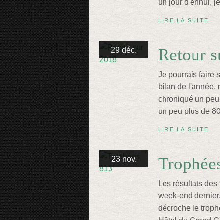
un jour d'ennui, j
LIRE LA SUITE
Retour s
29 déc.
Je pourrais faire
bilan de l'année, m
chroniqué un peu
un peu plus de 80,
LIRE LA SUITE
Trophée
23 nov.
Les résultats des
week-end dernier
décroche le troph