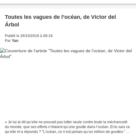
pleine transition démocratique....
Toutes les vagues de l’océan, de Victor del
Árbol
Publié le 26/10/2016 à 08:16
Par
Yan
« Je lui ai dit qu’elle ne pouvait pas lutter seule contre toute la méchanceté
du monde, que ses efforts n’étaient qu’une goutte dans l’océan. Et tu sais ce
qu’elle m’a répondu ? "L’océan, ce n’est jamais qu’un million de gouttes." »