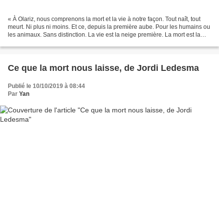
« À Olariz, nous comprenons la mort et la vie à notre façon. Tout naît, tout
meurt. Ni plus ni moins. Et ce, depuis la première aube. Pour les humains ou
les animaux. Sans distinction. La vie est la neige première. La mort est la
neige piétinée. Les deux...
Ce que la mort nous laisse, de Jordi Ledesma
Publié le 10/10/2019 à 08:44
Par
Yan