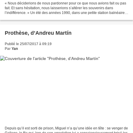
« Nous déciderions de nous pardonner pour ce que nous avions fait ou pas
fait. Et sans hésitation, nous laisserions s’altérer les souvenirs dans
l’indifférence. » Un été des années 1990, dans une petite station balnéaire
de Catalogne, le narrateur, aujourd’hui...
Prothèse, d’Andreu Martín
Publié le 25/07/2017 à 09:19
Par
Yan
Depuis qu’il est sorti de prison, Miguel n’a qu’une idée en tête : se venger de
Gallego, le flic qui, lors de son arrestation lui a consciencieusement brisé les