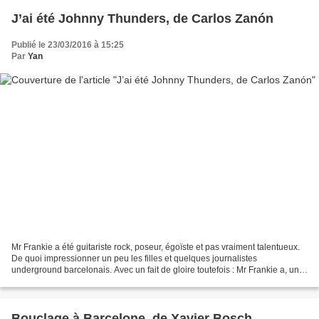
J’ai été Johnny Thunders, de Carlos Zanón
Publié le 23/03/2016 à 15:25
Par
Yan
Mr Frankie a été guitariste rock, poseur, égoïste et pas vraiment talentueux.
De quoi impressionner un peu les filles et quelques journalistes
underground barcelonais. Avec un fait de gloire toutefois : Mr Frankie a, un
soir, accompagné Johnny Thunders...
Bouclage à Barcelone, de Xavier Bosch