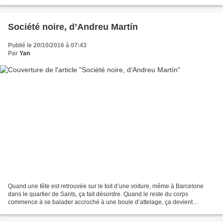
Cette phrase qui...
Société noire, d’Andreu Martín
Publié le 20/10/2016 à 07:43
Par
Yan
Quand une tête est retrouvée sur le toit d’une voiture, même à Barcelone
dans le quartier de Sants, ça fait désordre. Quand le reste du corps
commence à se balader accroché à une boule d’attelage, ça devient
carrément gênant pour la police. Les mossos...