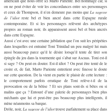
américain que nous offre ici Marto Pariente. Bel hommage car, si
on ne peut éviter de voir les concordances entre ses personnages
et ceux de Thompson, il n’en demeure pas moins que
La sagesse
de l’idiot
reste bel et bien ancré dans cette Espagne rurale
contemporaine. Et si les personnages relèvent des archétypes
propres au roman noir, ils apparaissent aussi bel et bien ancrés
dans cette Espagne.
Aussi c’est avec une certaine jubilation que l’on suit les péripéties
dans lesquelles est entrainé Toni Trinidad un peu malgré lui mais
aussi beaucoup parce qu’il le désire lorsqu’il tente de tirer son
épingle du jeu dans la tourmente qui s’abat sur Ascuas. Toni est-il
si sage ? On peut en douter. Est-il idiot ? On peut être tenté de le
croire et, de fait, Marto Pariente entretient avec finesse le doute
sur cette question. De la vient en partie le plaisir de cette lecture :
le comportement parfois erratique de Toni relève-t-il de la
provocation ou de la bêtise ? Et ses plans sont-ils si bêtes ou si
malins que ça ? Entouré d’une galerie de personnages bien plus
méchants que lui et peut-être pas beaucoup plus intelligents, il
mène néanmoins sa barque.
Drôle, noir,
La sagesse de l’idiot
trouve parfaitement sa place dans