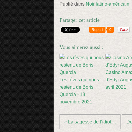
Publié dans
Noir latino-américain
Partager cet article
Repost
0
Vous aimerez aussi :
Casino Amaz
Les rêves qui nous
d’Edyr Augus
restent, de Boris
avril 2021
Quercia - 18
novembre 2021
« La sagesse de l’idiot,...
De