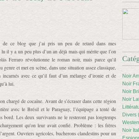
rs de ce blog que j’ai pris un peu de retard dans mes
u il y a un peu plus d’un an déjà mais qui mérite que l’on
Catég
ás Ferraro révolutionne le roman noir, mais parce qu’il
u genre et met en scène, dans une situation assez classique,
n incarnés avec ce qu’il faut d’un mélange d’ironie et de
Noir Am
u’à lui.
Noir Fr
Noir Br
Noir La
n chargé de cocaïne. Avant de s’écraser dans cette région
Littéra
tière avec le Brésil et le Paraguay, l’équipage a tenté de
Divers 
ssus bord. Les deux survivants ne le resteront pas longtemps
Western
 chargement qu’on leur avait confié. Problème : les frères
Noir Ita
’argent. Ouvriers agricoles, bucherons clandestins pour un
Espion