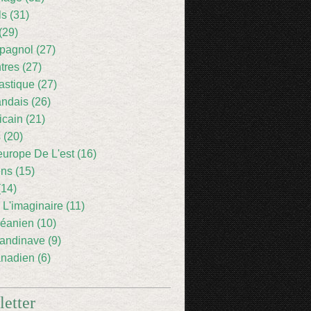
ls (31)
(29)
pagnol (27)
res (27)
astique (27)
andais (26)
icain (21)
 (20)
europe De L'est (16)
ens (15)
(14)
 L'imaginaire (11)
éanien (10)
andinave (9)
nadien (6)
etter