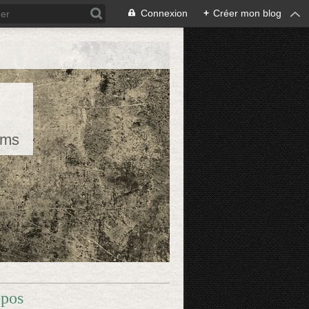
Connexion
+
Créer mon blog
rms
opos