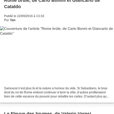
Rome brûle, de Carlo Bonini et Giancarlo de
Cataldo
Publié le 22/09/2016 à 13:16
Par
Yan
Samouraï n’est plus là et la nature a horreur du vide. Si Sebastiano, le bras
droit du roi de Rome entend continuer à tenir la ville, d’autres profiteraient
bien de cette vacance du pouvoir pour rebattre les cartes. D’autant plus que
le pape François...
Le Fleuve des brumes, de Valerio Varesi