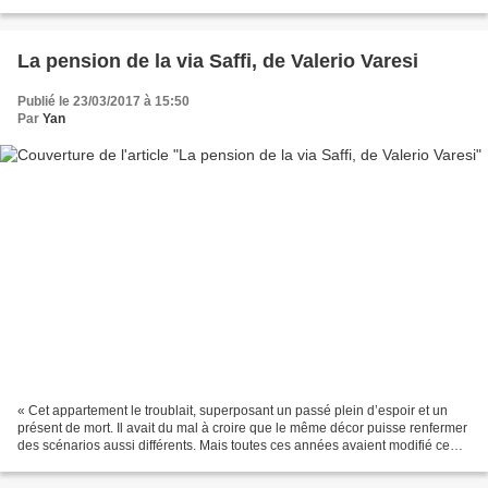
de la surveillance et de la gestion...
La pension de la via Saffi, de Valerio Varesi
Publié le 23/03/2017 à 15:50
Par
Yan
« Cet appartement le troublait, superposant un passé plein d’espoir et un
présent de mort. Il avait du mal à croire que le même décor puisse renfermer
des scénarios aussi différents. Mais toutes ces années avaient modifié ce
qui, au début, paraissait...