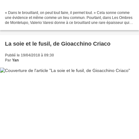
« Dans le brouillard, on peut tout faire, il permet tout. » Cela sonne comme
une évidence et même comme un lieu commun. Pourtant, dans Les Ombres
de Montelupo, Valerio Varesi donne à ce brouillard une rare épaisseur qui
lui permet de dépasser le cliché....
La soie et le fusil, de Gioacchino Criaco
Publié le 19/04/2018 à 09:30
Par
Yan