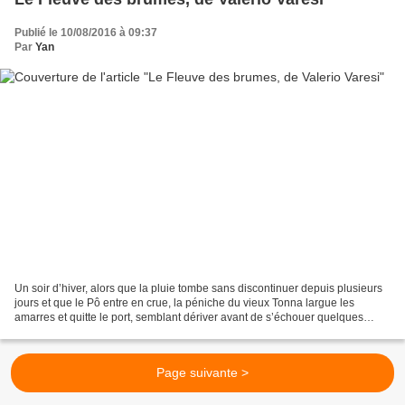
Publié le 10/08/2016 à 09:37
Par
Yan
Un soir d’hiver, alors que la pluie tombe sans discontinuer depuis plusieurs
jours et que le Pô entre en crue, la péniche du vieux Tonna largue les
amarres et quitte le port, semblant dériver avant de s’échouer quelques
heures plus tard. Quand les carabiniers...
Page suivante >