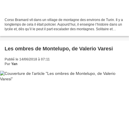
Corso Bramard vit dans un village de montagne des environs de Turin. Il y a
longtemps de cela il était policier. Aujourd’hui, il enseigne l’histoire dans un
lycée et, dès qu’il le peut il part escalader des montagnes. Solitaire et
taiseux, Bramard semble...
Les ombres de Montelupo, de Valerio Varesi
Publié le 14/06/2018 à 07:11
Par
Yan