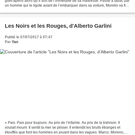
guet-apens alors qu’il sort de l’immeuble de sa maîtresse. Passé à tabac par
un homme qui le ligote avant de l’embarquer dans sa voiture, Morello va finir
– et c’est remarquable –...
Les Noirs et les Rouges, d'Alberto Garlini
Publié le 07/07/2017 à 07:47
Par
Yan
« Paix. Paix pour toujours. Au prix de l’infamie. Au prix de la trahison. Il
voulait mourir. Il sentit la mer se plisser. Il entendit les bruits étranges et
étouffés que font les hommes en jouant dans les vagues. Marco, Moreno,