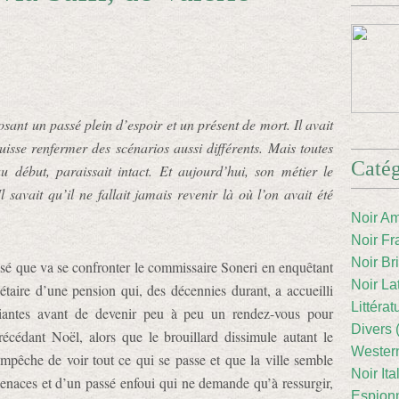
sant un passé plein d’espoir et un présent de mort. Il avait
sse renfermer des scénarios aussi différents. Mais toutes
Catég
u début, paraissait intact. Et aujourd’hui, son métier le
 savait qu’il ne fallait jamais revenir là où l’on avait été
Noir Am
Noir Fr
Noir Br
ssé que va se confronter le commissaire Soneri en enquêtant
Noir La
iétaire d’une pension qui, des décennies durant, a accueilli
Littéra
udiantes avant de devenir peu à peu un rendez-vous pour
Divers 
récédant Noël, alors que le brouillard dissimule autant le
Western
empêche de voir tout ce qui se passe et que la ville semble
Noir Ita
enaces et d’un passé enfoui qui ne demande qu’à ressurgir,
Espion