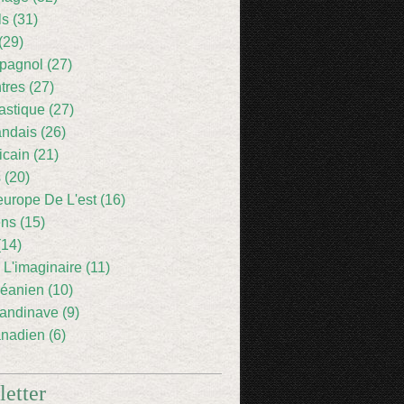
ls (31)
(29)
pagnol (27)
res (27)
astique (27)
andais (26)
icain (21)
 (20)
europe De L'est (16)
ens (15)
(14)
 L'imaginaire (11)
éanien (10)
andinave (9)
nadien (6)
etter