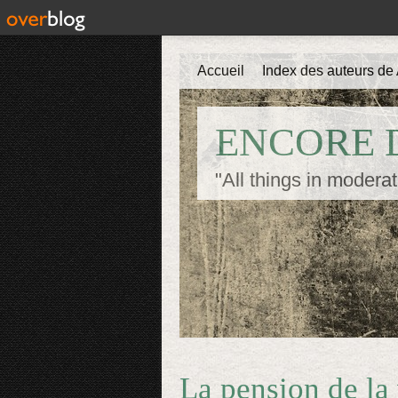
Accueil
Index des auteurs de 
ENCORE D
"All things in moderat
La pension de la 