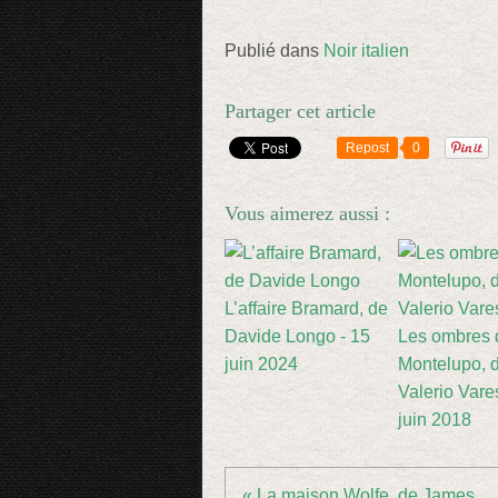
Publié dans
Noir italien
Partager cet article
Repost
0
Vous aimerez aussi :
L’affaire Bramard, de
Davide Longo - 15
Les ombres 
juin 2024
Montelupo, 
Valerio Vares
juin 2018
« La maison Wolfe, de James...