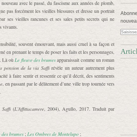
 à nouveau avec le passé, du fascisme aux années de plomb,
e pas forcément les vieilles blessures et dresse un portrait
Abonnez
ar ses vieilles rancunes et ses sales petits secrets qui ne
nouveau
s vivants.
ibilité, souvent émouvant, mais aussi cruel à sa façon et
Artic
né en prenant le temps de poser les faits et les personnages,
e. Là où
Le fleuve des brumes
apparaissait comme un roman
a pension de la via Saffi
révèle un auteur autrement plus
té à faire sentir et ressentir ce qu’il décrit, des sentiments
ne
, en passant par le délitement d’une ville trop tournée vers
.
 Saffi
(
L’Affittacamere
, 2004), Agullo, 2017. Traduit par
e des brumes
;
Les Ombres de Montelupo
;