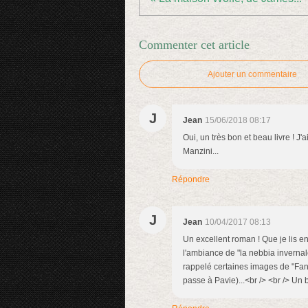
Commenter cet article
Ajouter un commentaire
J
Jean
15/06/2018 08:17
Oui, un très bon et beau livre ! J'a
Manzini...
Répondre
J
Jean
10/04/2017 08:13
Un excellent roman ! Que je lis en 
l'ambiance de "la nebbia invernale
rappelé certaines images de "Fa
passe à Pavie)...<br /> <br /> Un