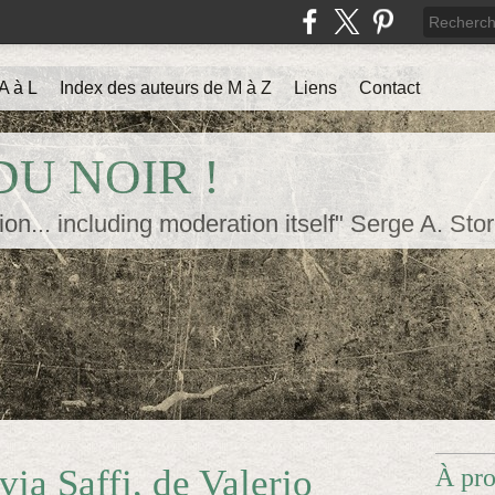
A à L
Index des auteurs de M à Z
Liens
Contact
U NOIR !
ion... including moderation itself" Serge A. Sto
via Saffi, de Valerio
À pr