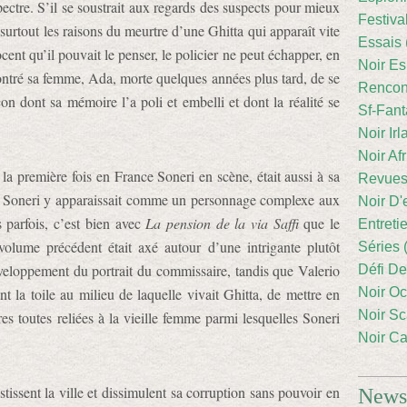
tre. S’il se soustrait aux regards des suspects pour mieux
Festiva
t surtout les raisons du meurtre d’une Ghitta qui apparaît vite
Essais 
t qu’il pouvait le penser, le policier ne peut échapper, en
Noir Es
ncontré sa femme, Ada, morte quelques années plus tard, de se
Rencont
on dont sa mémoire l’a poli et embelli et dont la réalité se
Sf-Fant
Noir Irl
Noir Afr
 la première fois en France Soneri en scène, était aussi à sa
Revues
si Soneri y apparaissait comme un personnage complexe aux
Noir D'
 parfois, c’est bien avec
La pension de la via Saffi
que le
Entreti
volume précédent était axé autour d’une intrigante plutôt
Séries 
développement du portrait du commissaire, tandis que Valerio
Défi De
t la toile au milieu de laquelle vivait Ghitta, de mettre en
Noir Oc
Noir Sc
res toutes reliées à la vieille femme parmi lesquelles Soneri
Noir Ca
tissent la ville et dissimulent sa corruption sans pouvoir en
Newsl