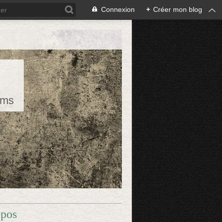
Connexion
+
Créer mon blog
rms
opos