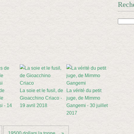
Rech
de
La soie et le fusil, de
La vérité du petit
de
Gioacchino Criaco -
juge, de Mimmo
i - 14
19 avril 2018
Gangemi - 30 juillet
2017
19500 dollars la tonne,... »