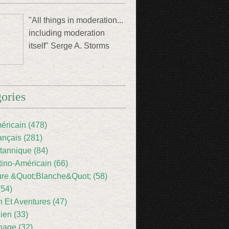
"All things in moderation...
including moderation
itself" Serge A. Storms
ories
éricain (478)
ançais (281)
itannique (84)
tino-Américain (66)
ture &Quot;Blanche&Quot; (58)
(54)
 Et Aventures (47)
lien (33)
nage (32)