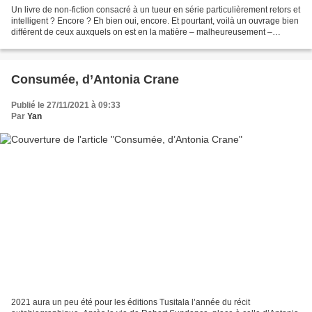
Un livre de non-fiction consacré à un tueur en série particulièrement retors et
intelligent ? Encore ? Eh bien oui, encore. Et pourtant, voilà un ouvrage bien
différent de ceux auxquels on est en la matière – malheureusement –
habitués. En effet, la journaliste...
Consumée, d’Antonia Crane
Publié le 27/11/2021 à 09:33
Par
Yan
2021 aura un peu été pour les éditions Tusitala l’année du récit