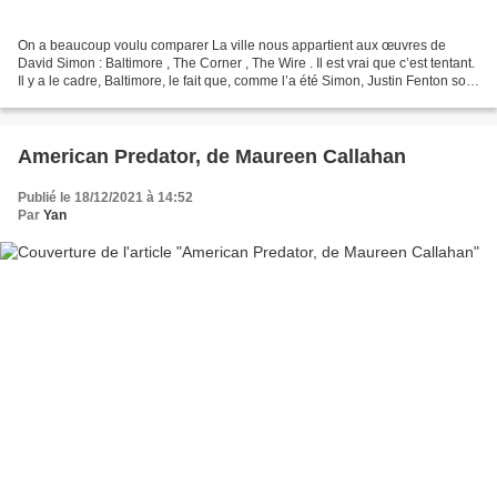
On a beaucoup voulu comparer La ville nous appartient aux œuvres de
David Simon : Baltimore , The Corner , The Wire . Il est vrai que c’est tentant.
Il y a le cadre, Baltimore, le fait que, comme l’a été Simon, Justin Fenton soit
journaliste au Baltimore...
American Predator, de Maureen Callahan
Publié le 18/12/2021 à 14:52
Par
Yan