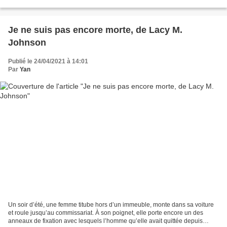
Sundance, né Rupert McLaughlin,...
Je ne suis pas encore morte, de Lacy M.
Johnson
Publié le 24/04/2021 à 14:01
Par
Yan
Un soir d’été, une femme titube hors d’un immeuble, monte dans sa voiture
et roule jusqu’au commissariat. À son poignet, elle porte encore un des
anneaux de fixation avec lesquels l’homme qu’elle avait quittée depuis