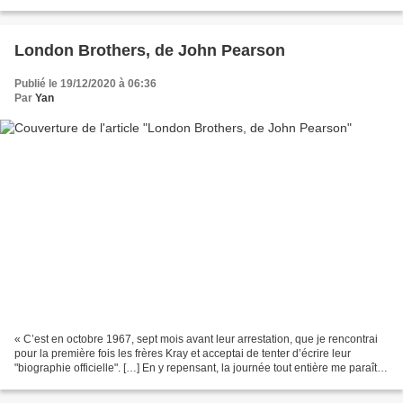
plusieurs mois l’a attaché à une chaise...
London Brothers, de John Pearson
Publié le 19/12/2020 à 06:36
Par
Yan
« C’est en octobre 1967, sept mois avant leur arrestation, que je rencontrai
pour la première fois les frères Kray et acceptai de tenter d’écrire leur
"biographie officielle". […] En y repensant, la journée tout entière me paraît
curieusement irréelle,...