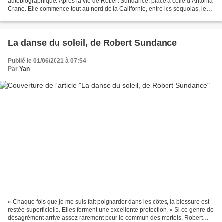
autobiographique. Après la vie de Robert Sundance, place à celle d’Antonia
Crane. Elle commence tout au nord de la Californie, entre les séquoias, les
vaches et l’océan Pacifique. « La plage...
La danse du soleil, de Robert Sundance
Publié le 01/06/2021 à 07:54
Par
Yan
« Chaque fois que je me suis fait poignarder dans les côtes, la blessure est
restée superficielle. Elles forment une excellente protection. » Si ce genre de
désagrément arrive assez rarement pour le commun des mortels, Robert