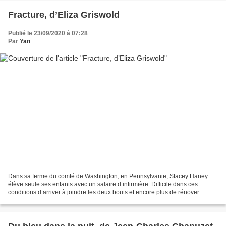
Fracture, d’Eliza Griswold
Publié le 23/09/2020 à 07:28
Par
Yan
Dans sa ferme du comté de Washington, en Pennsylvanie, Stacey Haney
élève seule ses enfants avec un salaire d’infirmière. Difficile dans ces
conditions d’arriver à joindre les deux bouts et encore plus de rénover
comme il le faudrait les bâtiments de...