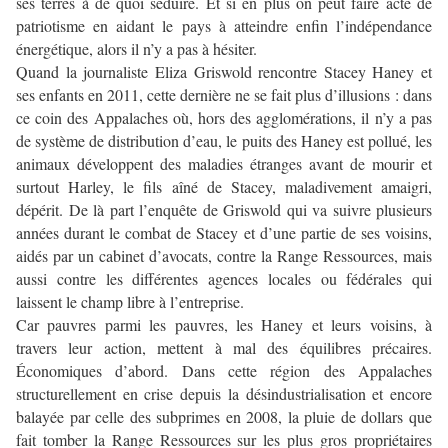
ses terres à de quoi séduire. Et si en plus on peut faire acte de
patriotisme en aidant le pays à atteindre enfin l’indépendance
énergétique, alors il n’y a pas à hésiter.
Quand la journaliste Eliza Griswold rencontre Stacey Haney et
ses enfants en 2011, cette dernière ne se fait plus d’illusions : dans
ce coin des Appalaches où, hors des agglomérations, il n’y a pas
de système de distribution d’eau, le puits des Haney est pollué, les
animaux développent des maladies étranges avant de mourir et
surtout Harley, le fils aîné de Stacey, maladivement amaigri,
dépérit. De là part l’enquête de Griswold qui va suivre plusieurs
années durant le combat de Stacey et d’une partie de ses voisins,
aidés par un cabinet d’avocats, contre la Range Ressources, mais
aussi contre les différentes agences locales ou fédérales qui
laissent le champ libre à l’entreprise.
Car pauvres parmi les pauvres, les Haney et leurs voisins, à
travers leur action, mettent à mal des équilibres précaires.
Économiques d’abord. Dans cette région des Appalaches
structurellement en crise depuis la désindustrialisation et encore
balayée par celle des subprimes en 2008, la pluie de dollars que
fait tomber la Range Ressources sur les plus gros propriétaires