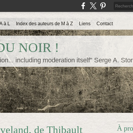
A à L
Index des auteurs de M à Z
Liens
Contact
U NOIR !
ion... including moderation itself" Serge A. Sto
veland, de Thibault
À pr