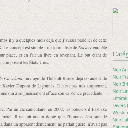
mps il y a quelques mois déjà que j’aurais parlé ici de cette
8. Le concept est simple : un journaliste de
Society
enquête
Catég
sur place, et en fait un livre en revenant. Le but étant de
ui composent les États-Unis.
Noir Am
Noir Fr
de Cleveland
, ouvrage de Thibault Raisse déjà co-auteur de
Noir Br
 Xavier Dupont de Ligonnès. Il n’est pas très surprenant,
Noir La
homme qui a soigneusement effacé son existence précédente.
Littéra
Divers 
e. Par un été caniculaire, en 2002, les policiers d’Eastlake
Western
motel. Il ne fait aucun doute que l’homme s’est suicidé
Noir Ita
 là dans un apparent dénuement, ne parlait guère, n’avait pas
Espion