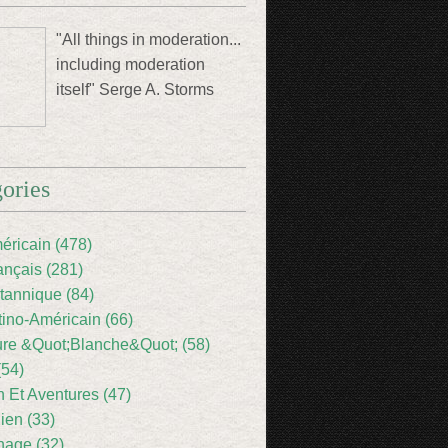
"All things in moderation...
including moderation
itself" Serge A. Storms
ories
éricain (478)
ançais (281)
itannique (84)
tino-Américain (66)
ture &Quot;Blanche&Quot; (58)
(54)
 Et Aventures (47)
lien (33)
nage (32)