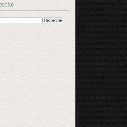
erche