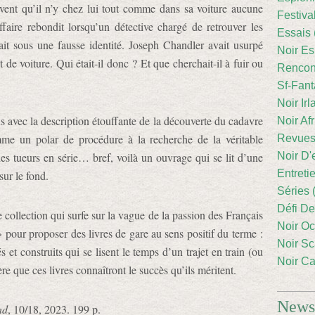
oivent qu’il n’y chez lui tout comme dans sa voiture aucune
Festiva
faire rebondit lorsqu’un détective chargé de retrouver les
Essais 
ivait sous une fausse identité. Joseph Chandler avait usurpé
Noir Es
de voiture. Qui était-il donc ? Et que cherchait-il à fuir ou
Rencont
Sf-Fant
Noir Irl
avec la description étouffante de la découverte du cadavre
Noir Afr
me un polar de procédure à la recherche de la véritable
Revues
des tueurs en série… bref, voilà un ouvrage qui se lit d’une
Noir D'
Entreti
sur le fond.
Séries 
Défi De
collection qui surfe sur la vague de la passion des Français
Noir Oc
 pour proposer des livres de gare au sens positif du terme :
Noir Sc
t construits qui se lisent le temps d’un trajet en train (ou
Noir Ca
e que ces livres connaîtront le succès qu’ils méritent.
Newsl
nd
, 10/18, 2023. 199 p.