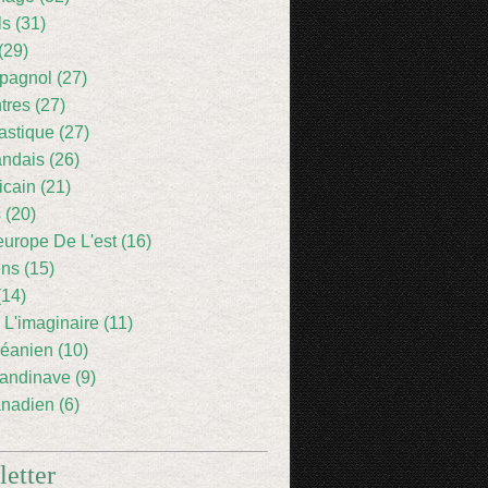
ls (31)
(29)
pagnol (27)
res (27)
astique (27)
andais (26)
icain (21)
 (20)
europe De L'est (16)
ens (15)
(14)
 L'imaginaire (11)
éanien (10)
andinave (9)
nadien (6)
etter