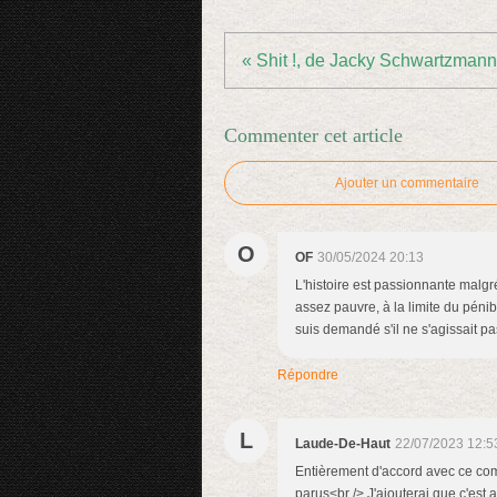
« Shit !, de Jacky Schwartzmann
Commenter cet article
Ajouter un commentaire
O
OF
30/05/2024 20:13
L'histoire est passionnante malgré 
assez pauvre, à la limite du pénib
suis demandé s'il ne s'agissait pa
Répondre
L
Laude-De-Haut
22/07/2023 12:5
Entièrement d'accord avec ce comm
parus<br /> J'ajouterai que c'est