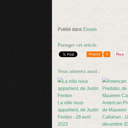
Publié dans
Essais
Partager cet article
Repost
0
Vous aimerez aussi :
La ville nous
American Pr
appartient, de Justin
de Maureen
Fenton - 28 avril
Callahan - 1
2022
décembre 2