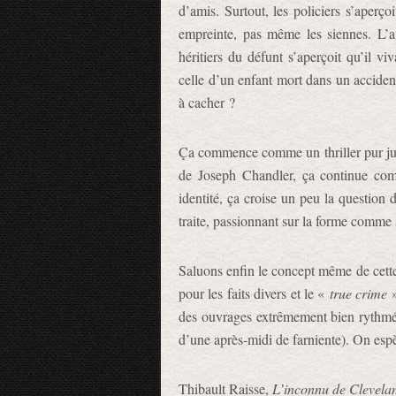
d’amis. Surtout, les policiers s’aperç
empreinte, pas même les siennes. L’af
héritiers du défunt s’aperçoit qu’il v
celle d’un enfant mort dans un accident 
à cacher ?
Ça commence comme un thriller pur jus 
de Joseph Chandler, ça continue com
identité, ça croise un peu la question 
traite, passionnant sur la forme comme 
Saluons enfin le concept même de cette 
pour les faits divers et le «
true crime
»
des ouvrages extrêmement bien rythmés e
d’une après-midi de farniente). On espèr
Thibault Raisse,
L’inconnu de Clevela