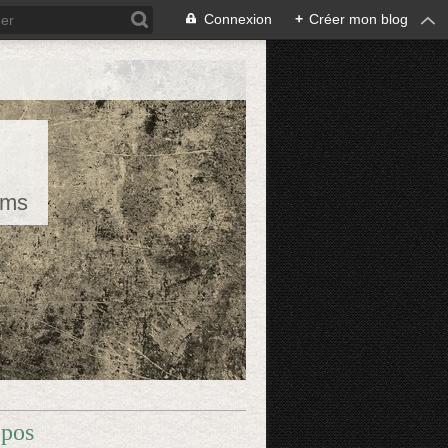
Connexion
+
Créer mon blog
rms
opos