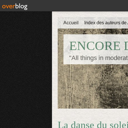
Accueil
Index des auteurs de 
ENCORE D
"All things in moderat
La danse du sole