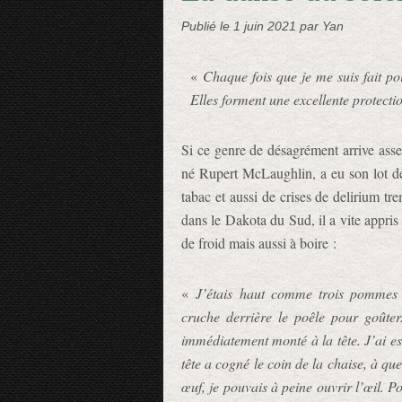
Publié le
1 juin 2021
par Yan
«
Chaque fois que je me suis fait poi
Elles forment une excellente protecti
Si ce genre de désagrément arrive as
né Rupert McLaughlin, a eu son lot d
tabac et aussi de crises de delirium t
dans le Dakota du Sud, il a vite appris
de froid mais aussi à boire :
«
J’étais haut comme trois pommes 
cruche derrière le poêle pour goûter
immédiatement monté à la tête. J’ai es
tête a cogné le coin de la chaise, à q
œuf, je pouvais à peine ouvrir l’œil. Po