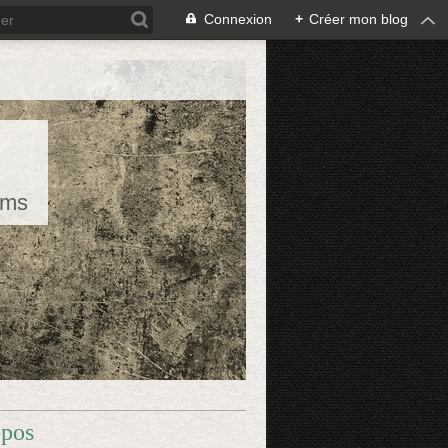
Connexion
+
Créer mon blog
rms
opos