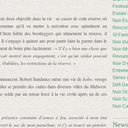
Festiva
Essais 
r deux objectifs dans la vie : se casser de cette réserve où
Noir Es
gramme qu’il va mettre à exécution avec opiniâtreté en
Rencont
ient fidèle des bootleggers qui alimentent la réserve, il
Sf-Fant
 Il s’engage à quinze ans pour partir faire la guerre dans le
Noir Irl
ment de boire plus facilement : «
S’il y a bien une chose que
Noir Afr
avait motivé mon engagement, c’est qu’un soldat pouvait
Revues
. Oubliées, les restrictions de la réserve
. »
Noir D'
Entreti
Séries 
commencent. Robert Sundance mène une vie de
hobo
, voyage
Défi De
ller se prendre des cuites dans diverses villes du Midwest.
Noir Oc
solde par un retour forcé à la vie civile après un de ces
Noir Sc
Noir Ca
 présence constante d’armes à feu, associée à mon état
Newsl
vert le sac de mon parachute, et j’y ai trouvé un pistolet-