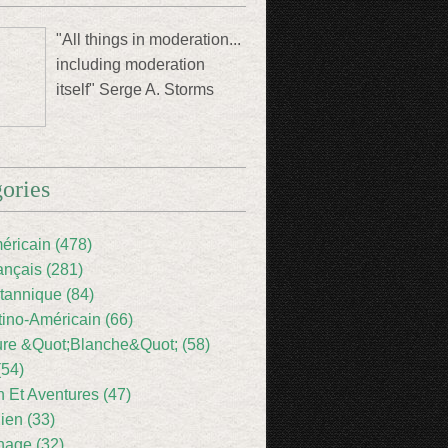
"All things in moderation...
including moderation
itself" Serge A. Storms
ories
éricain (478)
ançais (281)
itannique (84)
tino-Américain (66)
ture &Quot;Blanche&Quot; (58)
(54)
 Et Aventures (47)
lien (33)
nage (32)