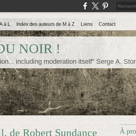
A à L
Index des auteurs de M à Z
Liens
Contact
U NOIR !
ion... including moderation itself" Serge A. Sto
il, de Robert Sundance
À pr