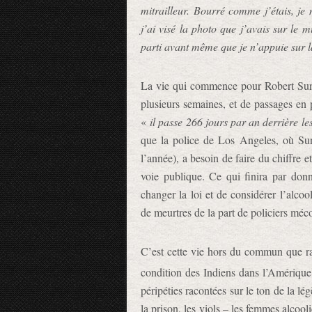
mitrailleur. Bourré comme j’étais, je 
j’ai visé la photo que j’avais sur le m
parti avant même que je n’appuie sur la
La vie qui commence pour Robert Sund
plusieurs semaines, et de passages en 
«
il passe 266 jours par an derrière le
que la police de Los Angeles, où Sund
l’année), a besoin de faire du chiffre 
voie publique. Ce qui finira par don
changer la loi et de considérer l’alco
de meurtres de la part de policiers méc
C’est cette vie hors du commun que r
condition des Indiens dans l’Amériqu
péripéties racontées sur le ton de la lé
la prison, les viols – les femmes alcoo