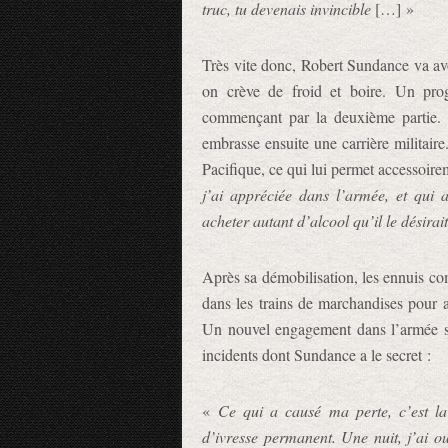
truc, tu devenais invincible
[…] »
Très vite donc, Robert Sundance va avoi
on crève de froid et boire. Un pro
commençant par la deuxième partie. Cl
embrasse ensuite une carrière militaire.
Pacifique, ce qui lui permet accessoire
j’ai appréciée dans l’armée, et qui 
acheter autant d’alcool qu’il le désirait
Après sa démobilisation, les ennuis 
dans les trains de marchandises pour a
Un nouvel engagement dans l’armée se 
incidents dont Sundance a le secret :
«
Ce qui a causé ma perte, c’est la
d’ivresse permanent. Une nuit, j’ai ou