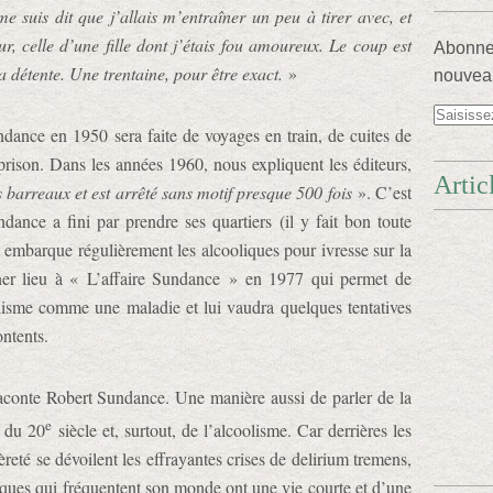
me suis dit que j’allais m’entraîner un peu à tirer avec, et
ur, celle d’une fille dont j’étais fou amoureux. Le coup est
Abonnez
 détente. Une trentaine, pour être exact.
»
nouveau
ance en 1950 sera faite de voyages en train, de cuites de
prison. Dans les années 1960, nous expliquent les éditeurs,
Artic
s barreaux et est arrêté sans motif presque 500 fois
». C’est
ance a fini par prendre ses quartiers (il y fait bon toute
et embarque régulièrement les alcooliques pour ivresse sur la
ner lieu à « L’affaire Sundance » en 1977 qui permet de
olisme comme une maladie et lui vaudra quelques tentatives
ontents.
aconte Robert Sundance. Une manière aussi de parler de la
e
e du 20
siècle et, surtout, de l’alcoolisme. Car derrières les
gèreté se dévoilent les effrayantes crises de delirium tremens,
liques qui fréquentent son monde ont une vie courte et d’une