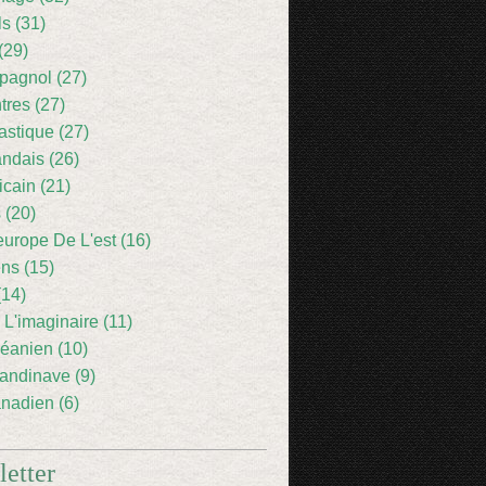
ls (31)
(29)
pagnol (27)
res (27)
astique (27)
andais (26)
icain (21)
 (20)
europe De L'est (16)
ens (15)
(14)
 L'imaginaire (11)
éanien (10)
andinave (9)
nadien (6)
etter