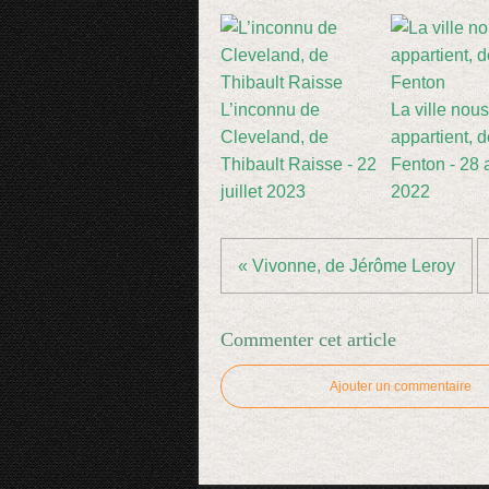
L’inconnu de
La ville nous
Cleveland, de
appartient, d
Thibault Raisse - 22
Fenton - 28 a
juillet 2023
2022
« Vivonne, de Jérôme Leroy
Commenter cet article
Ajouter un commentaire