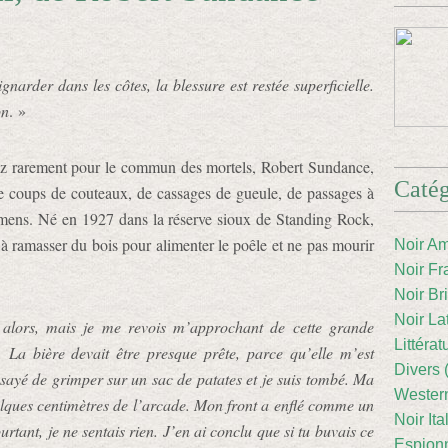
gnarder dans les côtes, la blessure est restée superficielle.
on
. »
sez rarement pour le commun des mortels, Robert Sundance,
Catég
e coups de couteaux, de cassages de gueule, de passages à
remens. Né en 1927 dans la réserve sioux de Standing Rock,
 à ramasser du bois pour alimenter le poêle et ne pas mourir
Noir Am
Noir Fr
Noir Br
Noir La
alors, mais je me revois m’approchant de cette grande
Littéra
. La bière devait être presque prête, parce qu’elle m’est
Divers 
sayé de grimper sur un sac de patates et je suis tombé. Ma
Western
uelques centimètres de l’arcade. Mon front a enflé comme un
Noir Ita
urtant, je ne sentais rien. J’en ai conclu que si tu buvais ce
Espion