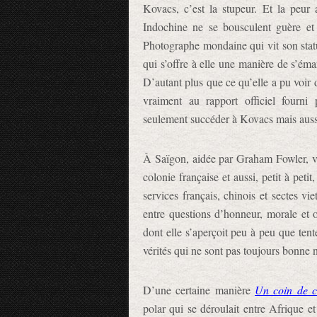
Kovacs, c’est la stupeur. Et la peur
Indochine ne se bousculent guère et 
Photographe mondaine qui vit son stat
qui s’offre à elle une manière de s’éma
D’autant plus que ce qu’elle a pu voir 
vraiment au rapport officiel fourni 
seulement succéder à Kovacs mais aussi
À Saïgon, aidée par Graham Fowler, vie
colonie française et aussi, petit à pet
services français, chinois et sectes vie
entre questions d’honneur, morale et o
dont elle s’aperçoit peu à peu que tente
vérités qui ne sont pas toujours bonne ni
D’une certaine manière
Un coin de ci
polar qui se déroulait entre Afrique e