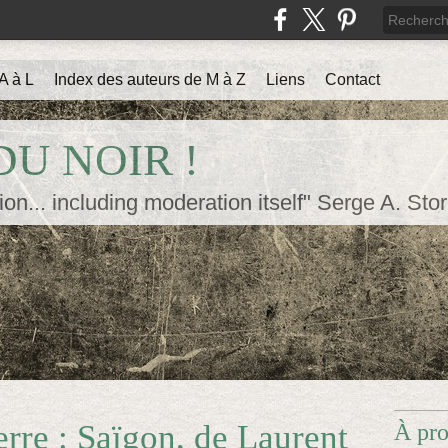
A à L
Index des auteurs de M à Z
Liens
Contact
U NOIR !
ion... including moderation itself" Serge A. Sto
rre : Saïgon, de Laurent
À pr