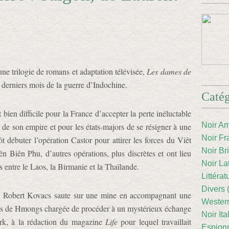
une trilogie de romans et adaptation télévisée,
Les dames de
derniers mois de la guerre d’Indochine.
Catég
t bien difficile pour la France d’accepter la perte inéluctable
Noir Am
 de son empire et pour les états-majors de se résigner à une
Noir Fr
t débuter l’opération Castor pour attirer les forces du Viêt
Noir Br
n Biên Phu, d’autres opérations, plus discrètes et ont lieu
Noir La
s entre le Laos, la Birmanie et la Thaïlande.
Littéra
Divers 
re Robert Kovacs saute sur une mine en accompagnant une
Western
és de Hmongs chargée de procéder à un mystérieux échange
Noir Ita
rk, à la rédaction du magazine
Life
pour lequel travaillait
Espion