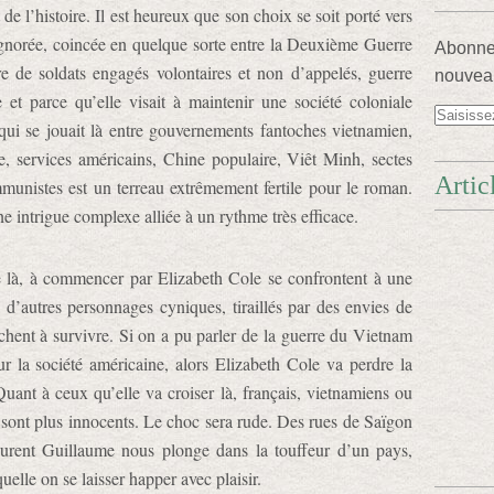
de l’histoire. Il est heureux que son choix se soit porté vers
ignorée, coincée en quelque sorte entre la Deuxième Guerre
Abonnez
re de soldats engagés volontaires et non d’appelés, guerre
nouveau
 et parce qu’elle visait à maintenir une société coloniale
 qui se jouait là entre gouvernements fantoches vietnamien,
se, services américains, Chine populaire, Viêt Minh, sectes
Artic
mmunistes est un terreau extrêmement fertile pour le roman.
ne intrigue complexe alliée à un rythme très efficace.
se là, à commencer par Elizabeth Cole se confrontent à une
 à d’autres personnages cyniques, tiraillés par des envies de
hent à survivre. Si on a pu parler de la guerre du Vietnam
 la société américaine, alors Elizabeth Cole va perdre la
uant à ceux qu’elle va croiser là, français, vietnamiens ou
e sont plus innocents. Le choc sera rude. Des rues de Saïgon
rent Guillaume nous plonge dans la touffeur d’un pays,
elle on se laisser happer avec plaisir.