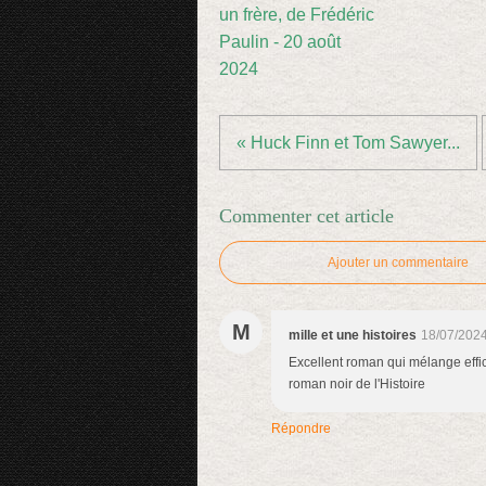
un frère, de Frédéric
Paulin - 20 août
2024
« Huck Finn et Tom Sawyer...
Commenter cet article
Ajouter un commentaire
M
mille et une histoires
18/07/2024
Excellent roman qui mélange effic
roman noir de l'Histoire
Répondre