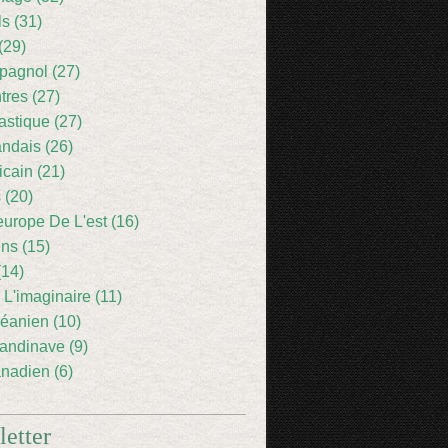
ls (31)
(29)
pagnol (27)
res (27)
astique (27)
andais (26)
icain (21)
 (20)
europe De L'est (16)
ens (15)
(14)
 L'imaginaire (11)
éanien (10)
andinave (9)
nadien (6)
etter