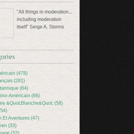
"All things in moderation...
including moderation
itself" Serge A. Storms
ories
éricain (478)
ançais (281)
itannique (84)
tino-Américain (66)
ture &Quot;Blanche&Quot; (58)
(54)
 Et Aventures (47)
lien (33)
nage (32)