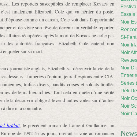
 aussi. Les reporters susceptibles de remplacer Kovacs en
Festiva
c’est finalement Elizabeth Cole qui va hériter du poste.
Essais 
ut d’épouse comme un carcan, Cole voit dans l’opportunité
Noir Es
nciper et de vivre son rêve de devenir un véritable reporter.
Rencont
des affaires récupérées après la mort de Kovacs ne colle pas
Sf-Fant
par les autorités françaises. Elizabeth Cole entend non
Noir Irl
 enquêter sur sa mort.
Noir Afr
Revues
ux journaliste anglais, Elizabeth va découvrir la vie de la
Noir D'
Entreti
it, ses dessous : fumeries d’opium, jeux d’espions entre CIA,
Séries 
tnamiennes, trafics divers, bandits corses et soldats tiraillés
Défi De
rdres de leurs hiérarchies. Tout cela en quête d’une vérité
Noir Oc
r de la découvrir oblige à lever d’autres voiles sur d’autres
Noir Sc
 à dire ni à connaître.
Noir Ca
el brûlait
, le précédent roman de Laurent Guillaume, un
Newsl
t Europe de 1992 à nos jours, ouvrait la voie au romancier