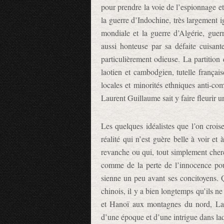
pour prendre la voie de l’espionnage et 
la guerre d’Indochine, très largement 
mondiale et la guerre d’Algérie, guer
aussi honteuse par sa défaite cuisante
particulièrement odieuse. La partition
laotien et cambodgien, tutelle françai
locales et minorités ethniques anti-co
Laurent Guillaume sait y faire fleurir u
Les quelques idéalistes que l’on croi
réalité qui n’est guère belle à voir et
revanche ou qui, tout simplement cherc
comme de la perte de l’innocence pour
sienne un peu avant ses concitoyens. Q
chinois, il y a bien longtemps qu’ils n
et Hanoï aux montagnes du nord, Lau
d’une époque et d’une intrigue dans laqu