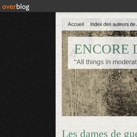
Accueil
Index des auteurs de 
ENCORE D
"All things in moderat
Les dames de gue