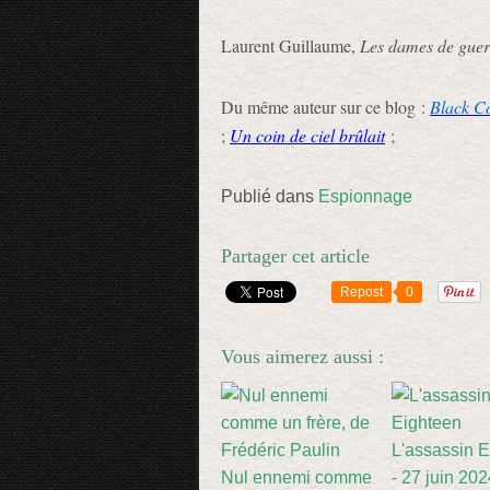
Laurent Guillaume,
Les dames de guer
Du même auteur sur ce blog :
Black C
;
Un coin de ciel brûlait
;
Publié dans
Espionnage
Partager cet article
Repost
0
Vous aimerez aussi :
L'assassin 
Nul ennemi comme
- 27 juin 20