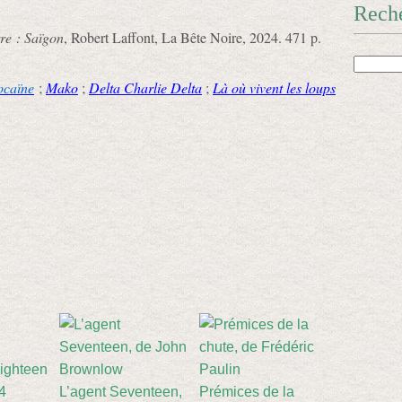
Rech
re : Saïgon
, Robert Laffont, La Bête Noire, 2024. 471 p.
ocaïne
;
Mako
;
Delta Charlie Delta
;
Là où vivent les loups
Eighteen
24
L’agent Seventeen,
Prémices de la