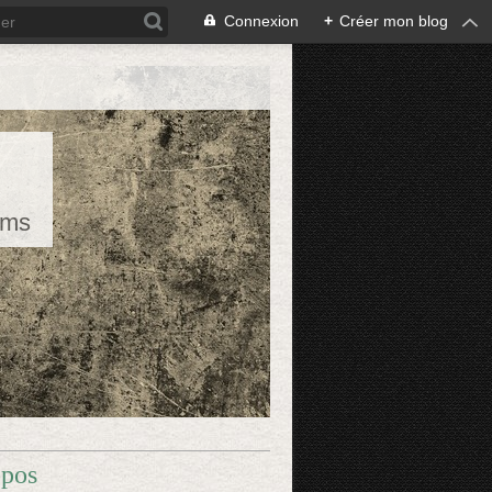
Connexion
+
Créer mon blog
rms
opos