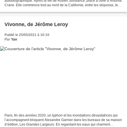
autobiographique. Après la vie de Robert Sundance, place à celle d’Antonia
Crane. Elle commence tout au nord de la Californie, entre les séquoias, les
vaches et l’océan Pacifique. « La plage...
Vivonne, de Jérôme Leroy
Publié le 25/05/2021 à 16:10
Par
Yan
Paris, fin des années 2020, un typhon et les inondations dévastatrices qui
l’accompagnent bloquent Alexandre Garnier dans les bureaux de sa maison
d’édition, Les Grandes Largeurs. En regardant les eaux qui charrient