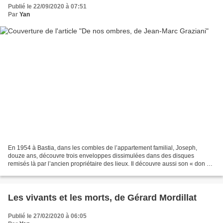
Publié le 22/09/2020 à 07:51
Par
Yan
En 1954 à Bastia, dans les combles de l’appartement familial, Joseph,
douze ans, découvre trois enveloppes dissimulées dans des disques
remisés là par l’ancien propriétaire des lieux. Il découvre aussi son « don »,
ces voix qui lui parlent et le hantent....
Les vivants et les morts, de Gérard Mordillat
Publié le 27/02/2020 à 06:05