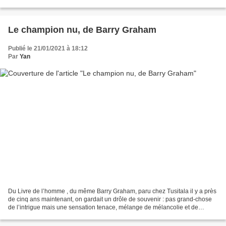
ordures, épaves de voitures et cadavres,...
Le champion nu, de Barry Graham
Publié le 21/01/2021 à 18:12
Par
Yan
Du Livre de l’homme , du même Barry Graham, paru chez Tusitala il y a près
de cinq ans maintenant, on gardait un drôle de souvenir : pas grand-chose
de l’intrigue mais une sensation tenace, mélange de mélancolie et de
sourire. C’est avec ça que l’on a...