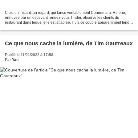
C’est un instant, un regard, qui lance véritablement Connemara. Hélène,
ennuyée par un décevant rendez-vous Tinder, observe les clients du
restaurant dans lequel elle est attablée. Il y a ce couple apparemment tendu.
L’homme tourne la tête et Hélène repart...
Ce que nous cache la lumière, de Tim Gautreaux
Publié le 11/01/2022 à 17:58
Par
Yan