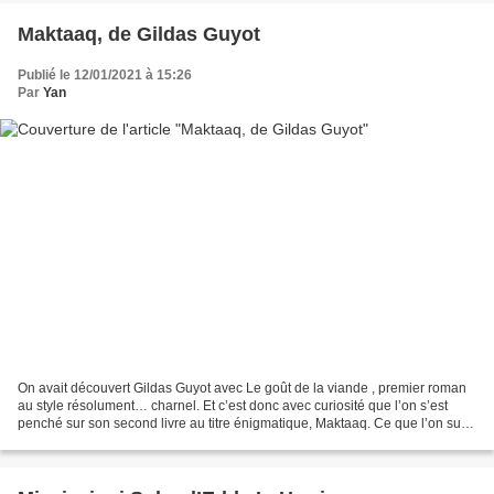
Maktaaq, de Gildas Guyot
Publié le 12/01/2021 à 15:26
Par
Yan
On avait découvert Gildas Guyot avec Le goût de la viande , premier roman
au style résolument… charnel. Et c’est donc avec curiosité que l’on s’est
penché sur son second livre au titre énigmatique, Maktaaq. Ce que l’on suit
là, c’est le road trip philosophique...