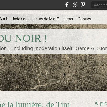
A à L
Index des auteurs de M à Z
Liens
Contact
U NOIR !
ion... including moderation itself" Serge A. Sto
e la lumière, de Tim
À pr