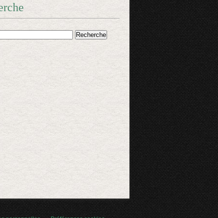
erche