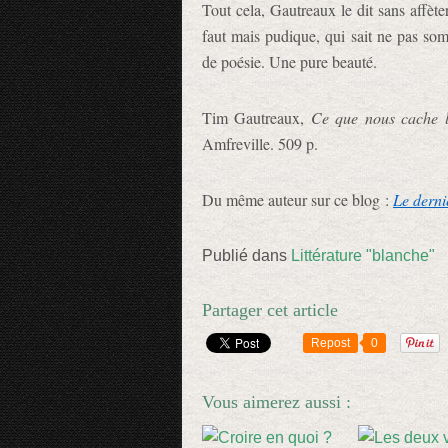
Tout cela, Gautreaux le dit sans affèt
faut mais pudique, qui sait ne pas som
de poésie. Une pure beauté.
Tim Gautreaux,
Ce que nous cache l
Amfreville. 509 p.
Du même auteur sur ce blog :
Le derni
Publié dans
Littérature "blanche"
Partager cet article
Repost
0
Vous aimerez aussi :