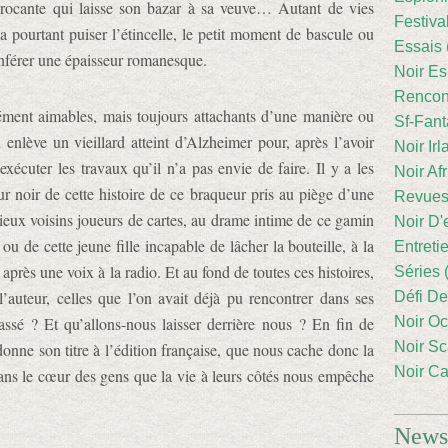
brocante qui laisse son bazar à sa veuve… Autant de vies
Festiva
a pourtant puiser l’étincelle, le petit moment de bascule ou
Essais 
onférer une épaisseur romanesque.
Noir Es
Rencont
cément aimables, mais toujours attachants d’une manière ou
Sf-Fant
 enlève un vieillard atteint d’Alzheimer pour, après l’avoir
Noir Irl
exécuter les travaux qu’il n’a pas envie de faire. Il y a les
Noir Afr
ur noir de cette histoire de ce braqueur pris au piège d’une
Revues
 vieux voisins joueurs de cartes, au drame intime de ce gamin
Noir D'
u de cette jeune fille incapable de lâcher la bouteille, à la
Entreti
rès une voix à la radio. Et au fond de toutes ces histoires,
Séries 
’auteur, celles que l’on avait déjà pu rencontrer dans ses
Défi De
ssé ? Et qu’allons-nous laisser derrière nous ? En fin de
Noir Oc
Noir Sc
onne son titre à l’édition française, que nous cache donc la
Noir Ca
ans le cœur des gens que la vie à leurs côtés nous empêche
Newsl