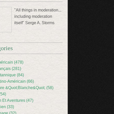
"All things in moderation...
including moderation
itself" Serge A. Storms
ories
éricain (478)
ançais (281)
itannique (84)
tino-Américain (66)
ture &Quot;Blanche&Quot; (58)
(54)
 Et Aventures (47)
lien (33)
nage (32)