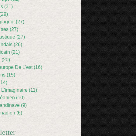
ls (31)
(29)
pagnol (27)
res (27)
astique (27)
andais (26)
icain (21)
 (20)
europe De L'est (16)
ens (15)
(14)
 L'imaginaire (11)
éanien (10)
andinave (9)
nadien (6)
etter