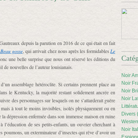
autreaux depuis la parution en 2016 de ce qui était en fait
 Beau gosse
, qui arrivait chez nous après les formidables
Le
Catég
donc une belle surprise que nous ont réservé les éditions du
il de nouvelles de l’auteur louisianais.
Noir Am
Noir Fr
n d’un assemblage hétéroclite. Si certains prennent place au
Noir Br
ns le Kentucky, la majorité restant solidement ancrée en
Noir La
uivre des personnages sur lesquels on ne s’attarderait guère
Littéra
mais à tout le moins invisibles, isolés physiquement ou en
Divers 
ar la dépression enfermée dans son immense maison en ruine
Western
 l’éducation de ses petits-enfants, un ouvrier cherchant à
Noir Ita
ses poumons, un exterminateur d’insectes qui rêve d’avoir un
Espion