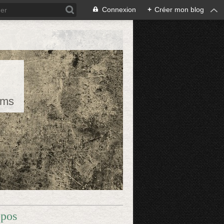
Connexion
+
Créer mon blog
rms
opos