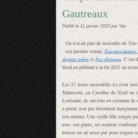
Gautreaux
Publié le
11 janvier 2022
par Yan
On n’avait plus de nouvelles de Tim G
son premier roman,
Fais-moi danser,
dernier arbre
et
Nos disparus
. C’est 
Seuil en publiant à la fin 2021 un recue
Les 21 textes rassemblés ici n’ont rie
Minnesota, en Caroline du Nord ou da
Louisiane, ils ont tous en commun de s
a priori, non pas forcément marginaux 
eux-mêmes. Une vieille fille rongée p
avec son piano, un soudeur confronté à
trouver un air assez pur pour soigner 