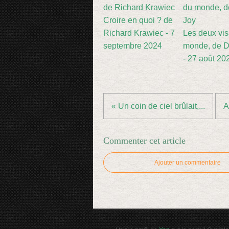
Croire en quoi ? de
Richard Krawiec - 7
Les deux vi
septembre 2024
monde, de D
- 27 août 20
« Un coin de ciel brûlait,...
A
Commenter cet article
Ajouter un commentaire