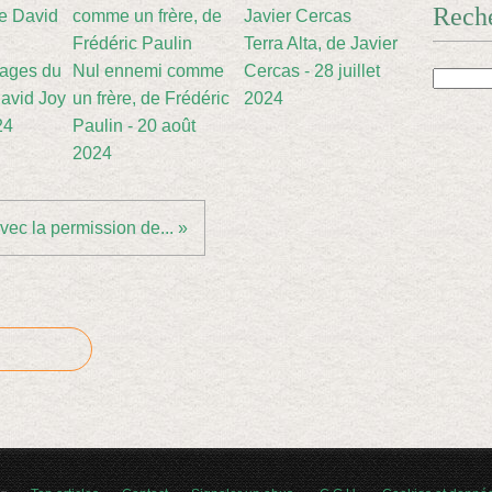
Rech
Terra Alta, de Javier
sages du
Nul ennemi comme
Cercas - 28 juillet
avid Joy
un frère, de Frédéric
2024
24
Paulin - 20 août
2024
vec la permission de... »