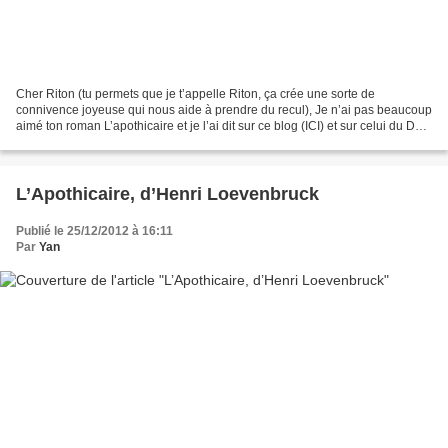
Cher Riton (tu permets que je t’appelle Riton, ça crée une sorte de
connivence joyeuse qui nous aide à prendre du recul), Je n’ai pas beaucoup
aimé ton roman L’apothicaire et je l’ai dit sur ce blog (ICI) et sur celui du Défi
de l’Imaginaire (LÀ). Tu...
L’Apothicaire, d’Henri Loevenbruck
Publié le 25/12/2012 à 16:11
Par
Yan