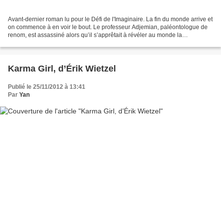
Avant-dernier roman lu pour le Défi de l'Imaginaire. La fin du monde arrive et
on commence à en voir le bout. Le professeur Adjemian, paléontologue de
renom, est assassiné alors qu’il s’apprêtait à révéler au monde la
découverte du fameux «chaînon manquant...
Karma Girl, d’Érik Wietzel
Publié le 25/11/2012 à 13:41
Par
Yan