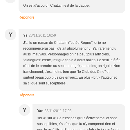
On est d'accord : Chattam est de la daube.
Répondre
Y
Ys
23/11/2011 16:59
J'ai lu un roman de Chattam ("Le 5e Règne") et je ne
recommencerai pas : c'était absolument nul, j'ai rarement lu
aussi mauvais. Personnages on ne peut plus artificiels,
"dialogues" creux, intrigue<br /> à deux balles. Le seul intérêt
c'est de le prendre au second degré, au moins, on rigole. Non
franchement, c'est moins bon que "le Club des Cinq" et
surtout beaucoup plus prétentieux. En plus,<br /> l'auteur et
sa clique sont susceptibles...
Répondre
Y
Yan
23/11/2011 17:03
<br /> <br /> Ce n'est pas qu'ils écrivent mal et sont
susceptibles, Ys, c'est que tu n'y comprend rien et
que tu es élitiste. Bienvenue au club.<br /> <br /> <br