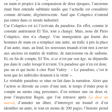
en main et propice à la comparaison de deux époques, l’ancienne
étant bien entendu sublimée tandis que l’actuelle est considérée
comme déviante, dégénérescente. Sauf que Colaprico n’entend
pas entrer dans ce moule industriel.
Car Colaprico est ici l’écrivain du paradoxe. En effet, comme le
constate amèrement El Tris, tout a changé. Mais, nous dit Piero
Colaprico, rien n’a changé. Une immigration qui fourni des
hommes de main en a remplacé une autre, un trafic à pris la place
d’un autre, mais, au fond, les nouveaux truands n’ont rien à envier
aux anciens en matière de traîtrise, de narcissisme ou de sadisme.
Et, en fin de compte, El Tris, si ce n’est par son âge, ne dépareille
pas dans le cadre lorsqu’il revient. Un paradoxe qui n’en est donc
pas un et qui incite à citer Paul Valéry : « Le paradoxe, c’est le
nom que les imbéciles donnent à la vérité ».
Le véritable paradoxe se situe en fait dans la narration. Alors que
l’action se déroule au cours d’une nuit, le temps d’étaler pour le
compte au moins cinq personnes, d’en torturer une ou deux et,
pour l’inspecteur Bagni, que l’on retrouve après
La dent du
narval
, d’annuler un dîner, d’interroger un truand et d’en
identifier un autre, le tout en moins de 200 pages, l’histoire prend