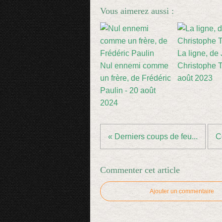
Vous aimerez aussi :
La ligne, de
Nul ennemi comme
Christophe Ti
un frère, de Frédéric
août 2023
Paulin - 20 août
2024
« Derniers coups de feu...
Co
Commenter cet article
Ajouter un commentaire