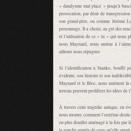
« dandysme mal placé » jusqu’à bascule
provocation, par désir de transgressio
son grand-père, ou comme Jérôme Le
personnage. Il a choisi, au gré des renc
et l’utilisation de ce « tu » qui nous 
nous Maynard, nous amène à l’aimer 
ailleurs nous répugner.
Si l’identification à Stanko, bouffé p
évidente, son histoire et son indéfectib
Maynard et le Bloc, nous amènent là 
terreau peuvent proliférer les idées de l
À travers cette tragédie antique, en év
nous montre comment l’extrême-droite a
en plus douillet aménagé à la fois par l
la gauche auprès de ceux qu’elle aurai