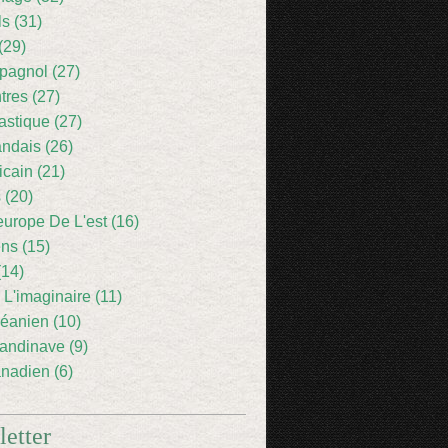
ls (31)
(29)
pagnol (27)
res (27)
astique (27)
andais (26)
icain (21)
 (20)
europe De L'est (16)
ens (15)
(14)
 L'imaginaire (11)
éanien (10)
andinave (9)
nadien (6)
etter