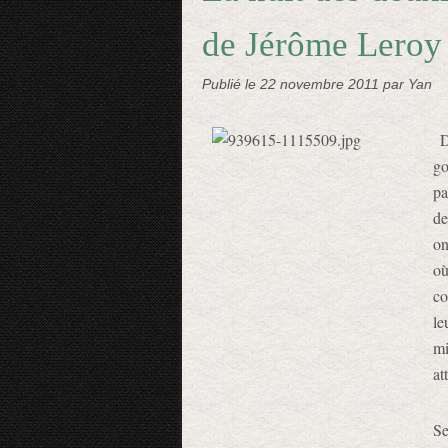
de Jérôme Leroy
Publié le
22 novembre 2011
par Yan
D
go
pa
de
on
où
co
le
m
at
Se