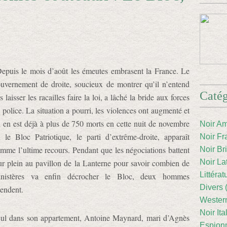
epuis le mois d’août les émeutes embrasent la France. Le
uvernement de droite, soucieux de montrer qu’il n’entend
Catég
s laisser les racailles faire la loi, a lâché la bride aux forces
 police. La situation a pourri, les violences ont augmenté et
 en est déjà à plus de 750 morts en cette nuit de novembre
Noir Am
 le Bloc Patriotique, le parti d’extrême-droite, apparaît
Noir Fr
mme l’ultime recours. Pendant que les négociations battent
Noir Br
ur plein au pavillon de la Lanterne pour savoir combien de
Noir La
Littéra
inistères va enfin décrocher le Bloc, deux hommes
Divers 
tendent.
Western
Noir Ita
ul dans son appartement, Antoine Maynard, mari d’Agnès
Espion