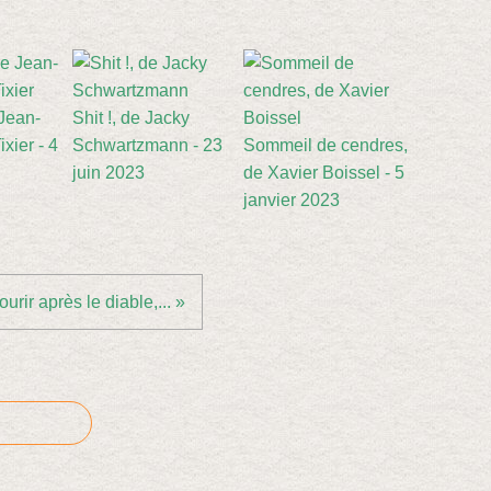
 Jean-
Shit !, de Jacky
xier - 4
Schwartzmann - 23
Sommeil de cendres,
juin 2023
de Xavier Boissel - 5
janvier 2023
urir après le diable,... »