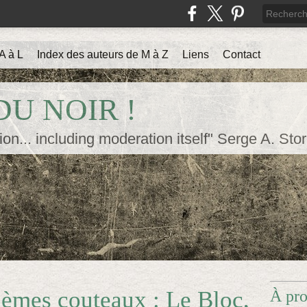
A à L
Index des auteurs de M à Z
Liens
Contact
U NOIR !
ion... including moderation itself" Serge A. Sto
ièmes couteaux : Le Bloc,
À pr