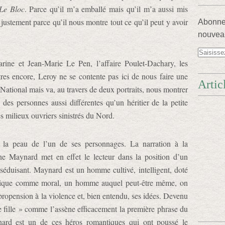
Le Bloc
. Parce qu’il m’a emballé mais qu’il m’a aussi mis
 justement parce qu’il nous montre tout ce qu’il peut y avoir
Abonnez
nouveau
rine et Jean-Marie Le Pen, l’affaire Poulet-Dachary, les
res encore, Leroy ne se contente pas ici de nous faire une
Artic
ational mais va, au travers de deux portraits, nous montrer
des personnes aussi différentes qu’un héritier de la petite
s milieux ouvriers sinistrés du Nord.
 la peau de l’un de ses personnages. La narration à la
e Maynard met en effet le lecteur dans la position d’un
s séduisant. Maynard est un homme cultivé, intelligent, doté
ysique comme moral, un homme auquel peut-être même, on
sa propension à la violence et, bien entendu, ses idées. Devenu
e fille » comme l’assène efficacement la première phrase du
nard est un de ces héros romantiques qui ont poussé le