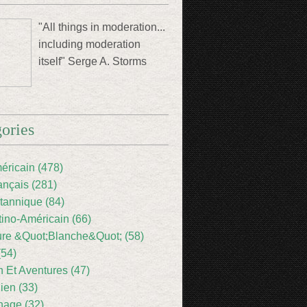
"All things in moderation...
including moderation
itself" Serge A. Storms
ories
éricain (478)
ançais (281)
itannique (84)
tino-Américain (66)
ture &Quot;Blanche&Quot; (58)
(54)
 Et Aventures (47)
lien (33)
nage (32)