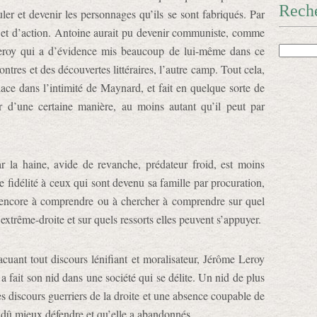
Rech
r et devenir les personnages qu’ils se sont fabriqués. Par
n et d’action. Antoine aurait pu devenir communiste, comme
roy qui a d’évidence mis beaucoup de lui-même dans ce
ontres et des découvertes littéraires, l’autre camp. Tout cela,
place dans l’intimité de Maynard, et fait en quelque sorte de
d’une certaine manière, au moins autant qu’il peut par
ar la haine, avide de revanche, prédateur froid, est moins
le fidélité à ceux qui sont devenu sa famille par procuration,
encore à comprendre ou à chercher à comprendre sur quel
’extrême-droite et sur quels ressorts elles peuvent s’appuyer.
acuant tout discours lénifiant et moralisateur, Jérôme Leroy
 fait son nid dans une société qui se délite. Un nid de plus
es discours guerriers de la droite et une absence coupable de
t dû mieux défendre et qu’elle a abandonnés.