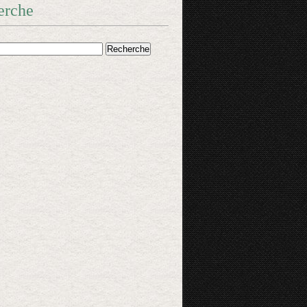
erche