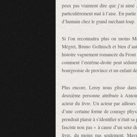
peux pas vraiment dire que j’ai aimé
particulièrement mal à l’aise. En partie
d’humain chez le grand méchant loup.
Si l’on reconnaitra plus ou moins Ma
Mégret, Bruno Gollnisch et bien d’aut
histoire vaguement romancée du Front N
comment l’extrême-droite peut séduire 
bourgeoisie de province et un enfant de
Plus encore, Leroy nous glisse dans
deuxième personne attribuée à Antoin
acteur du livre. Un acteur par ailleur
d’une certaine forme de courage ph
prendrait plaisir à s’identifier n’était 
fasciste non pas « à cause d’un sexe d
livre, du moins pas seulement, May