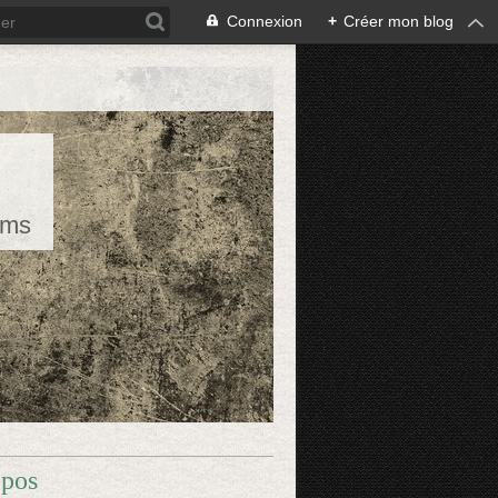
Connexion
+
Créer mon blog
rms
opos