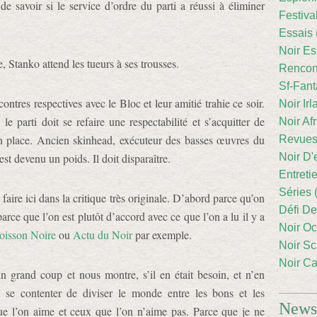
de savoir si le service d’ordre du parti a réussi à éliminer
Festiva
Essais 
Noir Es
 Stanko attend les tueurs à ses trousses.
Rencont
Sf-Fant
ntres respectives avec le Bloc et leur amitié trahie ce soir.
Noir Irl
 parti doit se refaire une respectabilité et s’acquitter de
Noir Afr
 place. Ancien skinhead, exécuteur des basses œuvres du
Revues
est devenu un poids. Il doit disparaître.
Noir D'
Entreti
Séries 
 faire ici dans la critique très originale. D’abord parce qu’on
Défi De
parce que l’on est plutôt d’accord avec ce que l’on a lu il y a
Noir Oc
isson Noire
ou
Actu du Noir
par exemple.
Noir Sc
Noir Ca
n grand coup et nous montre, s’il en était besoin, et n’en
t se contenter de diviser le monde entre les bons et les
Newsl
ue l’on aime et ceux que l’on n’aime pas. Parce que je ne