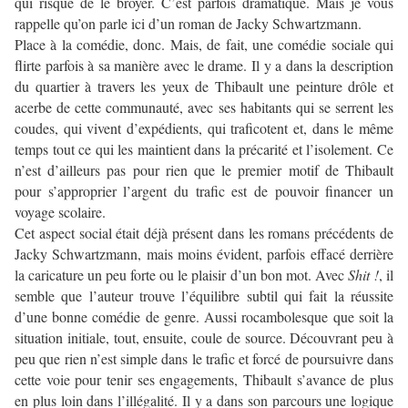
qui risque de le broyer. C’est parfois dramatique. Mais je vous
rappelle qu’on parle ici d’un roman de Jacky Schwartzmann.
Place à la comédie, donc. Mais, de fait, une comédie sociale qui
flirte parfois à sa manière avec le drame. Il y a dans la description
du quartier à travers les yeux de Thibault une peinture drôle et
acerbe de cette communauté, avec ses habitants qui se serrent les
coudes, qui vivent d’expédients, qui traficotent et, dans le même
temps tout ce qui les maintient dans la précarité et l’isolement. Ce
n’est d’ailleurs pas pour rien que le premier motif de Thibault
pour s’approprier l’argent du trafic est de pouvoir financer un
voyage scolaire.
Cet aspect social était déjà présent dans les romans précédents de
Jacky Schwartzmann, mais moins évident, parfois effacé derrière
la caricature un peu forte ou le plaisir d’un bon mot. Avec
Shit !
, il
semble que l’auteur trouve l’équilibre subtil qui fait la réussite
d’une bonne comédie de genre. Aussi rocambolesque que soit la
situation initiale, tout, ensuite, coule de source. Découvrant peu à
peu que rien n’est simple dans le trafic et forcé de poursuivre dans
cette voie pour tenir ses engagements, Thibault s’avance de plus
en plus loin dans l’illégalité. Il y a dans son parcours une logique