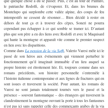
que quelque chose a dû se passer. Puis, c’est au tour de Palmiro,
le patriarche Rodolfi, de s’évaporer. Et, dans les brumes du
Montelupo qui surplombe cette vallée alpine, des coups de feu
intempestifs ne cessent de résonner… Bien décidé à rester en
dehors de tout ça et à trouver des cèpes, Soneri ne pourra
cependant pas échapper à ce qui semble se tramer ici. D’autant
plus que son père a eu des liens avec Rodolfi et avec le Maquisard
qui hante la montagne et apparaît vite comme le premier suspect
en lien avec les disparitions.
Comme dans
La pension de la via Saffi
, Valerio Varesi mêle ici le
passé de son héros aux événements qui viennent perturber le
fonctionnement qu’il imaginait immuable d’un lieu auquel sa
propre histoire est étroitement liée. Et, toujours comme dans ses
romans précédents, son histoire personnelle s’entremêle à
l’histoire italienne contemporaine et aux lignes de fractures qui en
sont issues et traversent la société. Pour autant, les romans de
Varesi ne sont jamais totalement tournés vers le passé et la
présence – souvent fantomatique – des étrangers qui traversent la
clandestinement la montagne ouvrant la porte à tous les fantasmes
n’est pas ici sans rappeler celle des commerçants arabes de la via