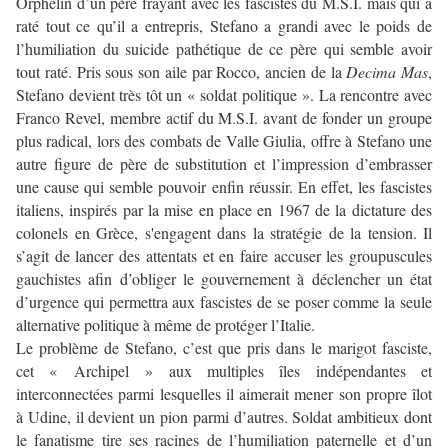
Orphelin d’un père frayant avec les fascistes du M.S.I. mais qui a
raté tout ce qu’il a entrepris, Stefano a grandi avec le poids de
l’humiliation du suicide pathétique de ce père qui semble avoir
tout raté. Pris sous son aile par Rocco, ancien de la
Decima Mas
,
Stefano devient très tôt un « soldat politique ». La rencontre avec
Franco Revel, membre actif du M.S.I. avant de fonder un groupe
plus radical, lors des combats de Valle Giulia, offre à Stefano une
autre figure de père de substitution et l’impression d’embrasser
une cause qui semble pouvoir enfin réussir. En effet, les fascistes
italiens, inspirés par la mise en place en 1967 de la dictature des
colonels en Grèce, s'engagent dans la stratégie de la tension. Il
s’agit de lancer des attentats et en faire accuser les groupuscules
gauchistes afin d’obliger le gouvernement à déclencher un état
d’urgence qui permettra aux fascistes de se poser comme la seule
alternative politique à même de protéger l’Italie.
Le problème de Stefano, c’est que pris dans le marigot fasciste,
cet « Archipel » aux multiples îles indépendantes et
interconnectées parmi lesquelles il aimerait mener son propre îlot
à Udine, il devient un pion parmi d’autres. Soldat ambitieux dont
le fanatisme tire ses racines de l’humiliation paternelle et d’un