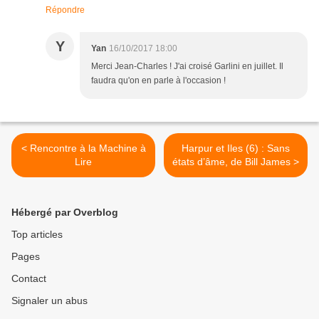
Répondre
Y
Yan
16/10/2017 18:00
Merci Jean-Charles ! J'ai croisé Garlini en juillet. Il
faudra qu'on en parle à l'occasion !
< Rencontre à la Machine à
Harpur et Iles (6) : Sans
Lire
états d’âme, de Bill James >
Hébergé par Overblog
Top articles
Pages
Contact
Signaler un abus