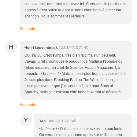
sont avec toi, nous sommes avec toi. Si certains te paraissent
agressif, c'est parce que<br /> nous cherchons à attirer ton
attention. Nous sommes tes lecteurs.
Répondre
H
Henri Loevenbruck
10/01/2013 21:40
Oui, j'ai vu. C'est sympa, très bien fait, mais un peu lent.
J'avais lu (et chroniqué) le bouquin de Martin à l'époque où
j'étais rédacteur en chef de Science-Fiction Magazine. Ça
remonte...<br /> <br /> Mais ce n'est plus trop ma tasse de thé.
Je suis plus dans Breaking Bad ou The Wire, là... bon, je
n'ose pas avouer que j'ai aussi un faible pour Sons of
Anarchy, mais ça c'est mon côté bobo biker<br /> décoloré...
Répondre
Y
Yan
10/01/2013 21:45
<br /> <br /> Oui, la mise en place est un peu lente.
On verra ce que ça donne après.<br /> J'ai un peu