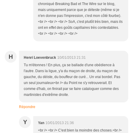
chroniqué Breaking Bad et The Wire sur le blog,
mais uniquement parce que je déteste (même si je
n'en donne pas l'impression, c'est mon côté fourbe).
<br /> <br /> <br /> SoA, c'est plutôt très bien, mais ils
ont en effet des goûts capillaires très contestables.
<br /> <br /> <br /> <br />
H
Henri Loevenbruck
10/01/2013 21:31
Tu m'étonnes ! En plus, ça se ballade d'une obédience à
l'autre. Dans la ligue, y'a du maçon de droite, du maçon de
gauche, du déiste, du bouffeur de curé... Un vrai bordel. Pas
un seul journaleux<br /> du Point ne s'y retrouverait. Et
comme d'hab, on finirait par se faire cataloguer comme des
martinistes d'extrême droite.
Répondre
Y
Yan
10/01/2013 21:36
<br /> <br /> C'est bien la moindre des choses.<br />