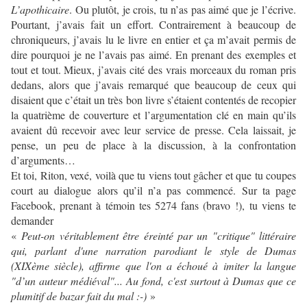
L’apothicaire
. Ou plutôt, je crois, tu n’as pas aimé que je l’écrive.
Pourtant, j’avais fait un effort. Contrairement à beaucoup de
chroniqueurs, j’avais lu le livre en entier et ça m’avait permis de
dire pourquoi je ne l’avais pas aimé. En prenant des exemples et
tout et tout. Mieux, j’avais cité des vrais morceaux du roman pris
dedans, alors que j’avais remarqué que beaucoup de ceux qui
disaient que c’était un très bon livre s’étaient contentés de recopier
la quatrième de couverture et l’argumentation clé en main qu’ils
avaient dû recevoir avec leur service de presse. Cela laissait, je
pense, un peu de place à la discussion, à la confrontation
d’arguments…
Et toi, Riton, vexé, voilà que tu viens tout gâcher et que tu coupes
court au dialogue alors qu’il n’a pas commencé. Sur ta page
Facebook, prenant à témoin tes 5274 fans (bravo !), tu viens te
demander
«
Peut-on véritablement être éreinté par un "critique" littéraire
qui, parlant d'une narration parodiant le style de Dumas
(XIXème siècle), affirme que l'on a échoué à imiter la langue
"d’un auteur médiéval"... Au fond, c'est surtout à Dumas que ce
plumitif de bazar fait du mal :-)
»