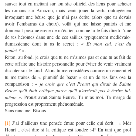
sauver tout en mettant sur ton site officiel des liens pour acheter
tes romans sur Amazon, mais venir jouer la vertu outragée en
invoquant une bêtise que je n’ai pas écrite (alors que tu devais
avoir l’embarras du choix), voilà qui me laisse pantois et me
donnerait presque envie de m’écrier, comme tu le fais dire à l’une
de tes héroïnes dans une de ces saillies typiquement médiévalo-
dumassienne dont tu as le secret : «
Et mon cul, c’est du
poulet ?
».
Riton, au fond, je crois que tu ne m’aimes pas et que tu as fait de
cette affaire une histoire personnelle pour éviter de venir vraiment
discuter sur le fond. Alors tu me considères comme un ennemi et
tu me traites de « plumitif de bazar » et un de tes fans ose la
comparaison : «
je crois que c’est Proust qui disait de Sainte
Beuve qu'il était critique parce qu'il n'arrivait pas à écrire lui-
même
». Proust avait Sainte-Beuve. Tu m’as moi. Ta marge de
progression est proprement phénoménale.
Sans rancune. Bisous.
[1]
J’ai d’ailleurs une pensée émue pour celle qui écrit : « Mdr
Henri ...c'est dire si la critique est fondee :-P En tant que prof