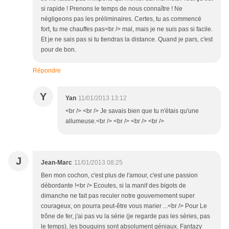
si rapide ! Prenons le temps de nous connaître ! Ne
négligeons pas les préliminaires. Certes, tu as commencé
fort, tu me chauffes pas<br /> mal, mais je ne suis pas si facile.
Et je ne sais pas si tu tiendras la distance. Quand je pars, c'est
pour de bon.
Répondre
Y
Yan
11/01/2013 13:12
<br /> <br /> Je savais bien que tu n'étais qu'une
allumeuse.<br /> <br /> <br /> <br />
J
Jean-Marc
11/01/2013 08:25
Ben mon cochon, c'est plus de l'amour, c'est une passion
débordante !<br /> Ecoutes, si la manif des bigots de
dimanche ne fait pas reculer notre gouvernement super
courageux, on pourra peut-être vous marier ...<br /> Pour Le
trône de fer, j'ai pas vu la série (je regarde pas les séries, pas
le temps), les bouquins sont absolument géniaux. Fantazy