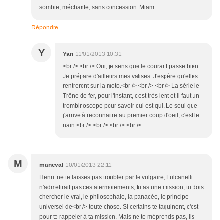
sombre, méchante, sans concession. Miam.
Répondre
Y
Yan
11/01/2013 10:31
<br /> <br /> Oui, je sens que le courant passe bien.
Je prépare d'ailleurs mes valises. J'espère qu'elles
rentreront sur la moto.<br /> <br /> <br /> La série le
Trône de fer, pour l'instant, c'est très lent et il faut un
trombinoscope pour savoir qui est qui. Le seul que
j'arrive à reconnaitre au premier coup d'oeil, c'est le
nain.<br /> <br /> <br /> <br />
M
maneval
10/01/2013 22:11
Henri, ne te laisses pas troubler par le vulgaire, Fulcanelli
n'admettrait pas ces atermoiements, tu as une mission, tu dois
chercher le vrai, le philosophale, la panacée, le principe
universel de<br /> toute chose. Si certains te taquinent, c'est
pour te rappeler à ta mission. Mais ne te méprends pas, ils