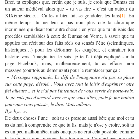
Bref, tu expliques que, crétin que je suis, je crois que Dumas est
un auteur médiéval alors que – tu vas rire – c’est un auteur du
XIXème siècle… Ça les a bien fait se gondoler, tes fans
[1]
. En
même temps, tu ne leur a pas non plus cité la chronique
incriminée qui disait tout autre chose : en gros que tu utilisais des
procédés semblables à ceux de Dumas ou Verne, à savoir que tu
appuies ton récit sur des faits réels ou sensés l’être (scientifiques,
historiques…) pour les déformer, les exagérer, et entrainer ton
histoire vers l’imaginaire. Je sais, je te l’ai déjà expliqué sur ta
page Facebook, mais, malheureusement, tu as effacé mon
message (courtois au demeurant) pour le remplacer par ça :
«
Messages supprimés.
Le défi de l'imaginaire n'a pas sa place
sur cette page, désolé... Vous avez tout le loisir d'exprimer votre
fiel ailleurs... et je n'ai pas l'intention de vous servir de porte-voix.
Je ne suis pas d'accord avec ce que vous dites, mais je me battrai
pour que vous puissiez le dire. Mais ailleurs
Bye bye.
».
De deux choses l’une : soit tu es presque aussi bête que moi et tu
as du mal à comprendre ce que tu lis, mais je n’ose y croire, soit tu
es un peu malhonnête, mais oncques ne crut cela possible, comme
tu le dirais si nous vivions dans ton roman. Ce n’est pas que cela