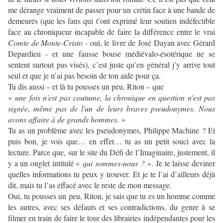
me dérange vraiment de passer pour un crétin face à une bande de
demeurés (que les fans qui t’ont exprimé leur soutien indéfectible
face au chroniqueur incapable de faire la différence entre le vrai
Comte de Monte-Cristo
- oui, le livre de José Dayan avec Gérard
Depardieu - et une fausse bouse médiévalo-ésotérique ne se
sentent surtout pas visés), c’est juste qu’en général j’y arrive tout
seul et que je n’ai pas besoin de ton aide pour ça.
Tu dis aussi – et là tu pousses un peu, Riton – que
«
une fois n'est pas coutume, la chronique en question n'est pas
signée, même pas de l'un de leurs braves pseudonymes. Nous
avons affaire à de grands hommes.
»
Tu as un problème avec les pseudonymes, Philippe Machine ? Et
puis bon, je vois que… en effet… tu as un petit souci avec la
lecture. Parce que, sur le site du Défi de l’Imaginaire, justement, il
y a un onglet intitulé «
qui sommes-nous ?
». Je te laisse deviner
quelles informations tu peux y trouver. Et je te l’ai d’ailleurs déjà
dit, mais tu l’as effacé avec le reste de mon message.
Oui, tu pousses un peu, Riton, je sais que tu es un homme comme
les autres, avec ses défauts et ses contradictions, du genre à se
filmer en train de faire le tour des librairies indépendantes pour les