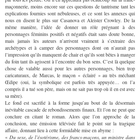
maçonnerie, moins encore sur ces questions de tantrisme tant les
explications fournies sont nébuleuses, et ce sont les annexes qui
nous en disent le plus sur Casanova et Aleister Crowley. De la
même manière, l’idée de donner un rôle prégnant à des
personnages féminins positifs et négatifs était sans doute bonne,
mais jamais les auteurs n’arrivent vraiment à s’extraire des
archétypes et à camper des personnages dont on n’aurait pas
l’impression qu’ils manquent de chair et qu’ils sont bêtes à manger
du foin tant ils agissent à l’encontre du bon sens. C’est là quelque
chose de valable aussi pour les autres personnages, bien trop
caricaturaux, de Marcas, le maçon « éclairé » au très méchant
Œdipe (oui, la symbolique est parfois très appuyée… on l’a
compris il a tué son père, mais on ne sait pas trop où il en est avec
sa mère).
Le fond est sacrifié à la forme jusqu’au bout de la désormais
inévitable cascade de rebondissements finaux. Et l’on ne peut que
conclure en citant le roman. Alors que l’on approche de la
conclusion, une émission télévisée fait le point sur la tragique
affaire, donnant lieu à cette formidable mise en abyme :
«
Du sexe, de l’ésotérisme, des francs-maçons, un ministre dans