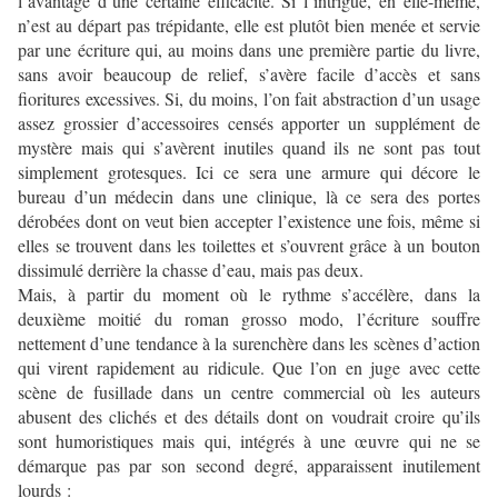
l’avantage d’une certaine efficacité. Si l’intrigue, en elle-même,
n’est au départ pas trépidante, elle est plutôt bien menée et servie
par une écriture qui, au moins dans une première partie du livre,
sans avoir beaucoup de relief, s’avère facile d’accès et sans
fioritures excessives. Si, du moins, l’on fait abstraction d’un usage
assez grossier d’accessoires censés apporter un supplément de
mystère mais qui s’avèrent inutiles quand ils ne sont pas tout
simplement grotesques. Ici ce sera une armure qui décore le
bureau d’un médecin dans une clinique, là ce sera des portes
dérobées dont on veut bien accepter l’existence une fois, même si
elles se trouvent dans les toilettes et s’ouvrent grâce à un bouton
dissimulé derrière la chasse d’eau, mais pas deux.
Mais, à partir du moment où le rythme s’accélère, dans la
deuxième moitié du roman grosso modo, l’écriture souffre
nettement d’une tendance à la surenchère dans les scènes d’action
qui virent rapidement au ridicule. Que l’on en juge avec cette
scène de fusillade dans un centre commercial où les auteurs
abusent des clichés et des détails dont on voudrait croire qu’ils
sont humoristiques mais qui, intégrés à une œuvre qui ne se
démarque pas par son second degré, apparaissent inutilement
lourds :