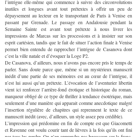
l’intrigue elle-même qui commence à suivre des circonvolutions
inutiles et longues avant tout prétextes à offrir un peu de
dépaysement au lecteur en le transportant de Paris à Venise en
passant par Grenade. Le passage en Andalousie pendant la
Semaine Sainte est avant tout prétexte à nous livrer les
impressions de Marcas sur les processions et à insister sur son
esprit cartésien, tandis que le fait de situer l’action finale à Venise
permet bien entendu de rapprocher l’intrigue de Casanova dont
c’est la ville natale et d’évoquer la Loge P2.
De Casanova, d’ailleurs, nous n’avons pas encore pris le temps de
parler. Sans doute parce que, même si un mystérieux manuscrit
inédit d’une partie de ses mémoires est au cœur de l’intrigue, il
n’est lui aussi qu’un prétexte. L’évocation de l’aventurier libertin
vient ici renforcer l’arrière-fond érotique et historique du roman,
marqueur obligé de ce type de thriller à tendance ésotérique, mais
seulement d’une manière qui apparait comme anecdotique malgré
l’insertion régulière de chapitres qui reprennent le texte de ce
manuscrit inédit (avec, d’ailleurs, un style assez peu crédible).
L’impression qui prédomine en fin de compte est que Giacometti
et Ravenne ont voulu courir tant de lièvres à la fois qu’ils ont fini
par tous les perdre. On n’en apprendra pas beaucoup sur la franc-