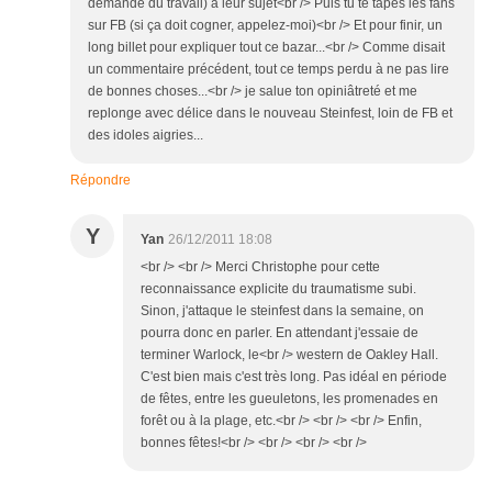
demande du travail) à leur sujet<br /> Puis tu te tapes les fans
sur FB (si ça doit cogner, appelez-moi)<br /> Et pour finir, un
long billet pour expliquer tout ce bazar...<br /> Comme disait
un commentaire précédent, tout ce temps perdu à ne pas lire
de bonnes choses...<br /> je salue ton opiniâtreté et me
replonge avec délice dans le nouveau Steinfest, loin de FB et
des idoles aigries...
Répondre
Y
Yan
26/12/2011 18:08
<br /> <br /> Merci Christophe pour cette
reconnaissance explicite du traumatisme subi.
Sinon, j'attaque le steinfest dans la semaine, on
pourra donc en parler. En attendant j'essaie de
terminer Warlock, le<br /> western de Oakley Hall.
C'est bien mais c'est très long. Pas idéal en période
de fêtes, entre les gueuletons, les promenades en
forêt ou à la plage, etc.<br /> <br /> <br /> Enfin,
bonnes fêtes!<br /> <br /> <br /> <br />