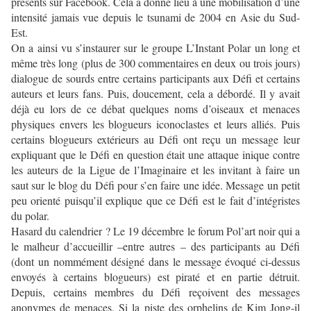
présents sur Facebook. Cela a donné lieu à une mobilisation d’une
intensité jamais vue depuis le tsunami de 2004 en Asie du Sud-
Est.
On a ainsi vu s’instaurer sur le groupe L’Instant Polar un long et
même très long (plus de 300 commentaires en deux ou trois jours)
dialogue de sourds entre certains participants aux Défi et certains
auteurs et leurs fans. Puis, doucement, cela a débordé. Il y avait
déjà eu lors de ce débat quelques noms d’oiseaux et menaces
physiques envers les blogueurs iconoclastes et leurs alliés. Puis
certains blogueurs extérieurs au Défi ont reçu un message leur
expliquant que le Défi en question était une attaque inique contre
les auteurs de la Ligue de l’Imaginaire et les invitant à faire un
saut sur le blog du Défi pour s’en faire une idée. Message un petit
peu orienté puisqu’il explique que ce Défi est le fait d’intégristes
du polar.
Hasard du calendrier ? Le 19 décembre le forum Pol’art noir qui a
le malheur d’accueillir –entre autres – des participants au Défi
(dont un nommément désigné dans le message évoqué ci-dessus
envoyés à certains blogueurs) est piraté et en partie détruit.
Depuis, certains membres du Défi reçoivent des messages
anonymes de menaces. Si la piste des orphelins de Kim Jong-il