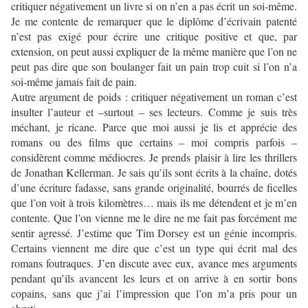
critiquer négativement un livre si on n’en a pas écrit un soi-même.
Je me contente de remarquer que le diplôme d’écrivain patenté
n’est pas exigé pour écrire une critique positive et que, par
extension, on peut aussi expliquer de la même manière que l’on ne
peut pas dire que son boulanger fait un pain trop cuit si l’on n’a
soi-même jamais fait de pain.
Autre argument de poids : critiquer négativement un roman c’est
insulter l’auteur et –surtout – ses lecteurs. Comme je suis très
méchant, je ricane. Parce que moi aussi je lis et apprécie des
romans ou des films que certains – moi compris parfois –
considèrent comme médiocres. Je prends plaisir à lire les thrillers
de Jonathan Kellerman. Je sais qu’ils sont écrits à la chaîne, dotés
d’une écriture fadasse, sans grande originalité, bourrés de ficelles
que l’on voit à trois kilomètres… mais ils me détendent et je m’en
contente. Que l’on vienne me le dire ne me fait pas forcément me
sentir agressé. J’estime que Tim Dorsey est un génie incompris.
Certains viennent me dire que c’est un type qui écrit mal des
romans foutraques. J’en discute avec eux, avance mes arguments
pendant qu’ils avancent les leurs et on arrive à en sortir bons
copains, sans que j’ai l’impression que l’on m’a pris pour un