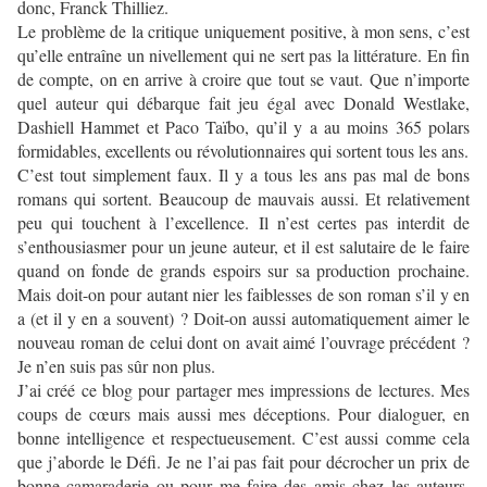
donc, Franck Thilliez.
Le problème de la critique uniquement positive, à mon sens, c’est
qu’elle entraîne un nivellement qui ne sert pas la littérature. En fin
de compte, on en arrive à croire que tout se vaut. Que n’importe
quel auteur qui débarque fait jeu égal avec Donald Westlake,
Dashiell Hammet et Paco Taïbo, qu’il y a au moins 365 polars
formidables, excellents ou révolutionnaires qui sortent tous les ans.
C’est tout simplement faux. Il y a tous les ans pas mal de bons
romans qui sortent. Beaucoup de mauvais aussi. Et relativement
peu qui touchent à l’excellence. Il n’est certes pas interdit de
s’enthousiasmer pour un jeune auteur, et il est salutaire de le faire
quand on fonde de grands espoirs sur sa production prochaine.
Mais doit-on pour autant nier les faiblesses de son roman s’il y en
a (et il y en a souvent) ? Doit-on aussi automatiquement aimer le
nouveau roman de celui dont on avait aimé l’ouvrage précédent ?
Je n’en suis pas sûr non plus.
J’ai créé ce blog pour partager mes impressions de lectures. Mes
coups de cœurs mais aussi mes déceptions. Pour dialoguer, en
bonne intelligence et respectueusement. C’est aussi comme cela
que j’aborde le Défi. Je ne l’ai pas fait pour décrocher un prix de
bonne camaraderie ou pour me faire des amis chez les auteurs.