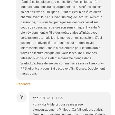
réagir à cette note un peu particulière. Vos critiques m'ont
toujours paru construites, argumentées et sincères, qu'elles
soient positives ou mitigées. Et<br /> c'est bien là ce qu'on
cherche avant tout en suivant un blog de lecture: l'avis d'un
passionné, qui vous fait partager ses découvertes et ses
coups de coeur, sans perdre son sens critique. Il y a<br />
bien évidemment le filtre des goûts et des affinités avec
certains genres, mais tout le monde en est conscient. C'est
justement la diversité des opinions qui rendent la vie
intéressante, non ?<br /> Merci encore pour le formidable
travail de lecture critique que vous faites.<br /> Bonnes
fêtes<br /> <br /> PS: étant moi-même plongé dans
Warlock,j'ai hâte de lire vos commentaires sur ce livre.<br />
PPS: et grâce à vous, j'ai découvert Tim Dorsey. Doublement
merci, donc.
Répondre
Y
Yan
27/12/2011 17:27
<br /> <br /> Merci pour ce message
d'encouragement, Philippe. Ça fait toujours plaisir.
Nous pourrons donc échanger à propos de Warlock.