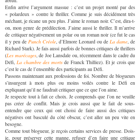
abruti.
Enfin arrive l’argument massue : c’est un projet monté par des
« polardeux » contre le thriller. Comme je suis décidément très
méchant, je ricane un peu plus. J’aime le roman noir. C’est, dira-t-
on, mon genre de prédilection. J’aime aussi le thriller. Il m’arrive
de critiquer négativement un polar ou un roman noir (ce fut le cas
il y peu de
Punch Créole
, d’Elmore Leonard ou de
La dame
, de
Richard Stark). Je fais aussi parfois de bonnes critiques de thrillers
(
Les marécages
, de Joe Lansdale ou, récemment dans le cadre du
Défi,
La chambre des morts
de Franck Thilliez). Et je crois que
c’est le cas de l’ensemble des participants au Défi.
Passons maintenant aux professions de foi. Nombre de blogueurs
s’insurgent à mots plus ou moins voilés contre le Défi en
expliquant qu’il ne faudrait critiquer que ce que l’on aime.
Je respecte tout à fait ce choix. Je comprends que l’on ne veuille
pas créer de conflit. Mais je crois aussi que le fait de sous-
entendre que ceux qui ont choisi de faire aussi des critiques
négatives ont basculé du côté obscur, c’est aller un peu vite en
besogne.
Comme tout blogueur, je reçois certains services de presse. Dois-
je, pour préserver cette manne, refuser d’en faire une critique