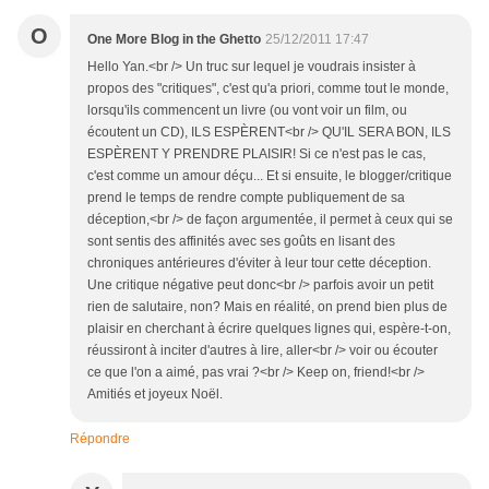
O
One More Blog in the Ghetto
25/12/2011 17:47
Hello Yan.<br /> Un truc sur lequel je voudrais insister à
propos des "critiques", c'est qu'a priori, comme tout le monde,
lorsqu'ils commencent un livre (ou vont voir un film, ou
écoutent un CD), ILS ESPÈRENT<br /> QU'IL SERA BON, ILS
ESPÈRENT Y PRENDRE PLAISIR! Si ce n'est pas le cas,
c'est comme un amour déçu... Et si ensuite, le blogger/critique
prend le temps de rendre compte publiquement de sa
déception,<br /> de façon argumentée, il permet à ceux qui se
sont sentis des affinités avec ses goûts en lisant des
chroniques antérieures d'éviter à leur tour cette déception.
Une critique négative peut donc<br /> parfois avoir un petit
rien de salutaire, non? Mais en réalité, on prend bien plus de
plaisir en cherchant à écrire quelques lignes qui, espère-t-on,
réussiront à inciter d'autres à lire, aller<br /> voir ou écouter
ce que l'on a aimé, pas vrai ?<br /> Keep on, friend!<br />
Amitiés et joyeux Noël.
Répondre