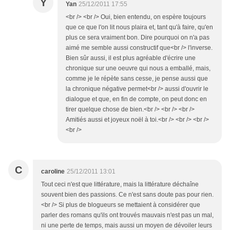
Y
Yan
25/12/2011 17:55
<br /> <br /> Oui, bien entendu, on espère toujours
que ce que l'on lit nous plaira et, tant qu'à faire, qu'en
plus ce sera vraiment bon. Dire pourquoi on n'a pas
aimé me semble aussi constructif que<br /> l'inverse.
Bien sûr aussi, il est plus agréable d'écrire une
chronique sur une oeuvre qui nous a emballé, mais,
comme je le répète sans cesse, je pense aussi que
la chronique négative permet<br /> aussi d'ouvrir le
dialogue et que, en fin de compte, on peut donc en
tirer quelque chose de bien.<br /> <br /> <br />
Amitiés aussi et joyeux noël à toi.<br /> <br /> <br />
<br />
C
caroline
25/12/2011 13:01
Tout ceci n'est que littérature, mais la littérature déchaîne
souvent bien des passions. Ce n'est sans doute pas pour rien.
<br /> Si plus de blogueurs se mettaient à considérer que
parler des romans qu'ils ont trouvés mauvais n'est pas un mal,
ni une perte de temps, mais aussi un moyen de dévoiler leurs