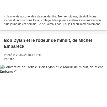
« Je n’avais aucune idée de son identité. Trente-huit ans, disait-il. Nous
avions dû nous connaître au collège. Mais je ne visualisais aucune version
plus jeune de cet homme. Je ne l’aimais pas. Ça, je l’ai su immédiatement. »
Victor Forde, 54 ans, connu...
Bob Dylan et le rôdeur de minuit, de Michel
Embareck
Publié le 26/02/2018 à 18:38
Par
Yan