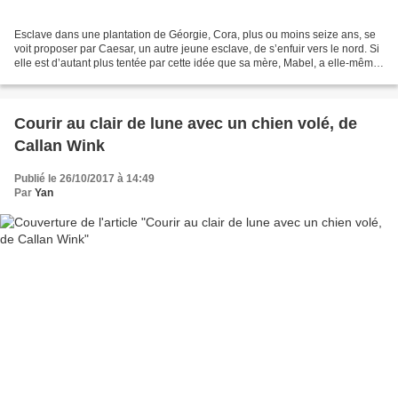
Esclave dans une plantation de Géorgie, Cora, plus ou moins seize ans, se
voit proposer par Caesar, un autre jeune esclave, de s’enfuir vers le nord. Si
elle est d’autant plus tentée par cette idée que sa mère, Mabel, a elle-même
réussi à s’échapper quelques...
Courir au clair de lune avec un chien volé, de
Callan Wink
Publié le 26/10/2017 à 14:49
Par
Yan