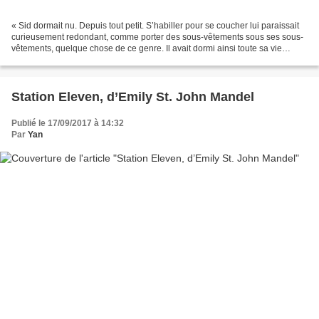
« Sid dormait nu. Depuis tout petit. S’habiller pour se coucher lui paraissait
curieusement redondant, comme porter des sous-vêtements sous ses sous-
vêtements, quelque chose de ce genre. Il avait dormi ainsi toute sa vie
d’adulte, et c’est pourquoi il...
Station Eleven, d’Emily St. John Mandel
Publié le 17/09/2017 à 14:32
Par
Yan