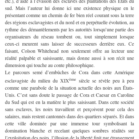
etc.), d’aide à l’évasion des esclaves des plantations des États du
sud. Mais l’auteur lui donne ici une existence physique en le
présentant comme un chemin de fer bien réel courant sous la terre
des régions esclavagistes et du nord et en perpétuelle évolution, au
rythme des démantèlements par les autorités lorsqu’une partie des
organisateurs du réseau tombent ou, tout simplement lorsque
ceux-ci meurent sans laisser de successeurs derrière eux. Ce
faisant, Colson Whitehead non seulement offre au lecteur une
réalité palpable et saisissante, mais donne aussi à son récit une
dimension qui touche au conte philosophique.
Le parcours semé d’embûches de Cora dans cette Amérique
ème
esclavagiste du milieu du XIX
siècle se révèle peu à peu
comme une parabole de la situation actuelle des noirs aux États-
Unis. C’est sans doute le passage de Cora et Caesar en Caroline
du Sud qui est en la matière le plus saisissant. Dans cette société
sans esclaves, les noirs travaillent et perçoivent pour cela des
salaires, mais restent cantonnés dans des quartiers séparés. Et dans
cette ville dominée par une immense tour symbolisant la
domination blanche et recelant quelques sombres réalités sur
l’exploitation des noirs, l’illusion de la liberté finit par étrangement