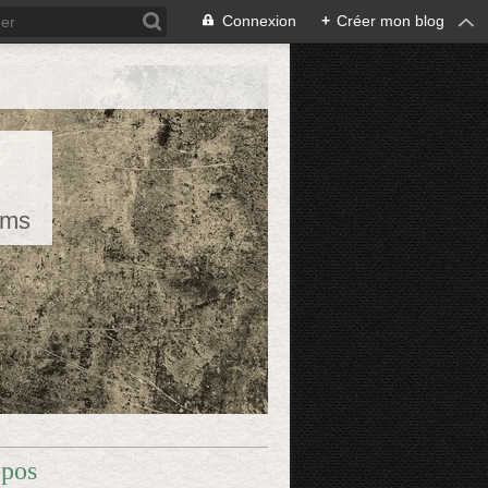
Connexion
+
Créer mon blog
rms
opos