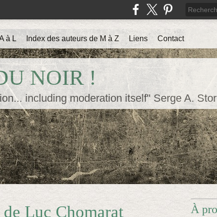
A à L
Index des auteurs de M à Z
Liens
Contact
U NOIR !
ion... including moderation itself" Serge A. Sto
é, de Luc Chomarat
À pr