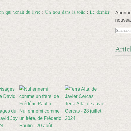
on qui venait du livre
;
Un trou dans la toile
;
Le dernier
Abonnez
nouveau
Artic
Terra Alta, de Javier
sages du
Nul ennemi comme
Cercas - 28 juillet
avid Joy
un frère, de Frédéric
2024
24
Paulin - 20 août