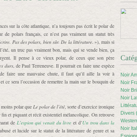
nces sur la côte atlantique, n’a toujours pas écrit le polar de
eur de polars français, ce n’est pas vraiment un statut très
écrire. Pas des polars, bien sûr. De la littérature
. »), mais si
 l’été, un truc pas vraiment bon, mais qui se vende bien, ça
Catég
argent. Il pense à ce vieux polar, de ceux que son père
es durs
, de Paul Terreneuve. Il pourrait en faire une espèce
faire une mauvaise chute, il faut qu’il aille la voir à
Noir Am
 et ce sera l’occasion de remettre la main sur le bouquin de
Noir Fr
Noir Br
Noir La
Littéra
e moins polar que
Le polar de l’été
, sorte d’exercice ironique
Divers 
 fin et piquant et récit existentiel mélancolique. On retrouve
Western
marat de
L’espion qui venait du livre
et d’
Un trou dans la
Noir Ita
usé et lucide sur le statut de la littérature de genre et sa
Espion