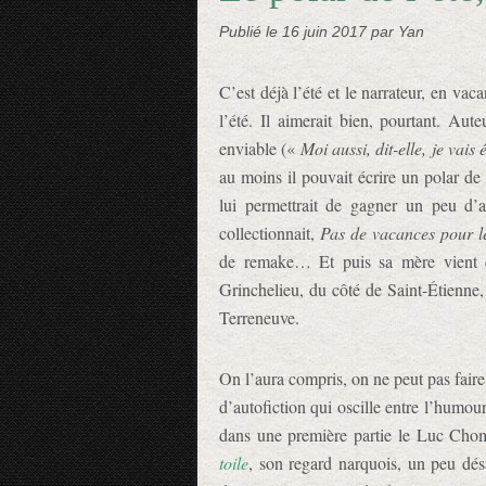
Publié le
16 juin 2017
par Yan
C’est déjà l’été et le narrateur, en vaca
l’été. Il aimerait bien, pourtant. Aut
enviable («
Moi aussi, dit-elle, je vais 
au moins il pouvait écrire un polar de
lui permettrait de gagner un peu d’
collectionnait,
Pas de vacances pour l
de remake… Et puis sa mère vient de 
Grinchelieu, du côté de Saint-Étienne,
Terreneuve.
On l’aura compris, on ne peut pas fair
d’autofiction qui oscille entre l’humour
dans une première partie le Luc Cho
toile
, son regard narquois, un peu désab