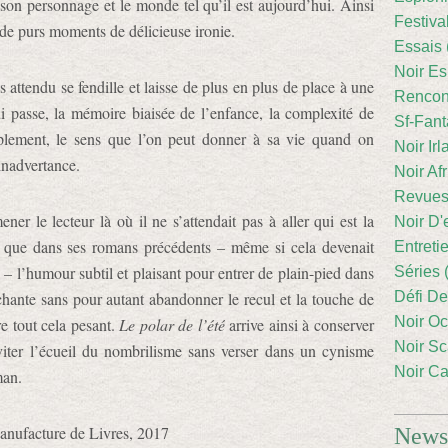
 son personnage et le monde tel qu’il est aujourd’hui. Ainsi
Festiva
 de purs moments de délicieuse ironie.
Essais 
Noir Es
is attendu se fendille et laisse de plus en plus de place à une
Rencont
i passe, la mémoire biaisée de l’enfance, la complexité de
Sf-Fant
simplement, le sens que l’on peut donner à sa vie quand on
Noir Irl
 inadvertance.
Noir Afr
Revues
ner le lecteur là où il ne s’attendait pas à aller qui est la
Noir D'
 que dans ses romans précédents – même si cela devenait
Entreti
e
– l’humour subtil et plaisant pour entrer de plain-pied dans
Séries 
hante sans pour autant abandonner le recul et la touche de
Défi De
Noir Oc
e tout cela pesant.
Le polar de l’été
arrive ainsi à conserver
Noir Sc
éviter l’écueil du nombrilisme sans verser dans un cynisme
Noir Ca
man.
anufacture de Livres, 2017
Newsl