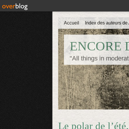
Accueil
Index des auteurs de 
ENCORE D
"All things in moderat
Le polar de l’ét