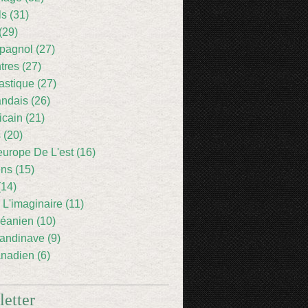
ls (31)
(29)
pagnol (27)
res (27)
astique (27)
andais (26)
icain (21)
 (20)
europe De L'est (16)
ens (15)
(14)
 L'imaginaire (11)
éanien (10)
andinave (9)
nadien (6)
etter