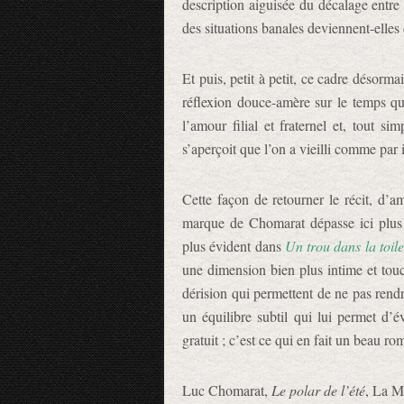
description aiguisée du décalage entre
des situations banales deviennent-elles
Et puis, petit à petit, ce cadre désorma
réflexion douce-amère sur le temps qu
l’amour filial et fraternel et, tout 
s’aperçoit que l’on a vieilli comme par
Cette façon de retourner le récit, d’ame
marque de Chomarat dépasse ici plus
plus évident dans
Un trou dans la toil
une dimension bien plus intime et touc
dérision qui permettent de ne pas rendr
un équilibre subtil qui lui permet d’
gratuit ; c’est ce qui en fait un beau ro
Luc Chomarat,
Le polar de l’été
, La M