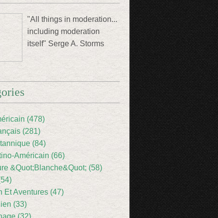
"All things in moderation...
including moderation
itself" Serge A. Storms
ories
éricain (478)
ançais (281)
itannique (84)
tino-Américain (66)
ture &Quot;Blanche&Quot; (58)
(54)
 Et Aventures (47)
lien (33)
nage (32)