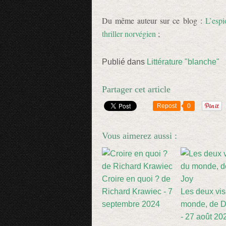
Du même auteur sur ce blog :
L’espi
thriller norvégien
;
Publié dans
Littérature "blanche"
Partager cet article
Repost
0
Vous aimerez aussi :
Croire en quoi ? de
Richard Krawiec - 7
Les deux vi
septembre 2024
monde, de D
- 27 août 20