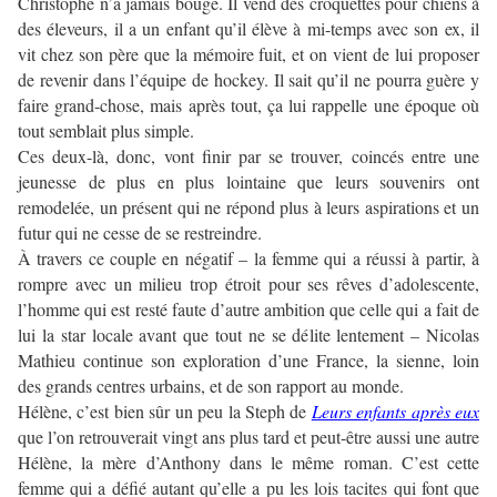
Christophe n’a jamais bougé. Il vend des croquettes pour chiens à
des éleveurs, il a un enfant qu’il élève à mi-temps avec son ex, il
vit chez son père que la mémoire fuit, et on vient de lui proposer
de revenir dans l’équipe de hockey. Il sait qu’il ne pourra guère y
faire grand-chose, mais après tout, ça lui rappelle une époque où
tout semblait plus simple.
Ces deux-là, donc, vont finir par se trouver, coincés entre une
jeunesse de plus en plus lointaine que leurs souvenirs ont
remodelée, un présent qui ne répond plus à leurs aspirations et un
futur qui ne cesse de se restreindre.
À travers ce couple en négatif – la femme qui a réussi à partir, à
rompre avec un milieu trop étroit pour ses rêves d’adolescente,
l’homme qui est resté faute d’autre ambition que celle qui a fait de
lui la star locale avant que tout ne se délite lentement – Nicolas
Mathieu continue son exploration d’une France, la sienne, loin
des grands centres urbains, et de son rapport au monde.
Hélène, c’est bien sûr un peu la Steph de
Leurs enfants après eux
que l’on retrouverait vingt ans plus tard et peut-être aussi une autre
Hélène, la mère d’Anthony dans le même roman. C’est cette
femme qui a défié autant qu’elle a pu les lois tacites qui font que