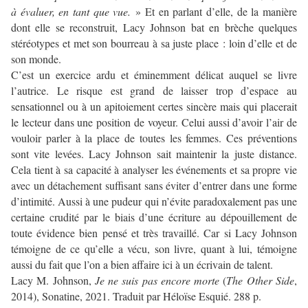
à évaluer, en tant que vue.
» Et en parlant d’elle, de la manière
dont elle se reconstruit, Lacy Johnson bat en brèche quelques
stéréotypes et met son bourreau à sa juste place : loin d’elle et de
son monde.
C’est un exercice ardu et éminemment délicat auquel se livre
l’autrice. Le risque est grand de laisser trop d’espace au
sensationnel ou à un apitoiement certes sincère mais qui placerait
le lecteur dans une position de voyeur. Celui aussi d’avoir l’air de
vouloir parler à la place de toutes les femmes. Ces préventions
sont vite levées. Lacy Johnson sait maintenir la juste distance.
Cela tient à sa capacité à analyser les événements et sa propre vie
avec un détachement suffisant sans éviter d’entrer dans une forme
d’intimité. Aussi à une pudeur qui n’évite paradoxalement pas une
certaine crudité par le biais d’une écriture au dépouillement de
toute évidence bien pensé et très travaillé. Car si Lacy Johnson
témoigne de ce qu’elle a vécu, son livre, quant à lui, témoigne
aussi du fait que l’on a bien affaire ici à un écrivain de talent.
Lacy M. Johnson,
Je ne suis pas encore morte
(
The Other Side
,
2014), Sonatine, 2021. Traduit par Héloïse Esquié. 288 p.