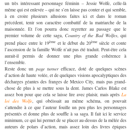
un très intéressant personnage féminin – Jessie Wolfe, celle-là
même qui est enlevée – qui ne s’en laisse pas conter et qui semble,
à en croire plusieurs allusions faites ici et dans le roman
précédent, tenir son caractère combattif de la matriarche de la
maisonnée. Et l’on pourra donc regretter au passage que le
premier volume de cette saga,
Country of the Bad Wolfes
, qui
ème
ème
prend place entre le 19
et le début du 20
siècle et conte
l’ascension de la famille Wolfe n’ait pas été traduit. Peut-être cela
aurait-il permis de donner une plus grande cohérence à
l’ensemble.
Reste donc un
page turner
efficace, doté de quelques scènes
d’action de haute volée, et de quelques visions apocalyptiques des
décharges géantes des franges de Mexico City, mais pas grand-
chose de plus à se mettre sous la dent. James Carlos Blake est
assez bon pour que cela se laisse lire avec plaisir, mais après
La
loi des Wolfe
, qui obéissait au même schéma, on pouvait
s’attendre à ce que l’auteur fouille un peu plus les personnages
présentés et donne plus de souffle à sa saga. Il fait ici le service
minimum, ce qui lui permet de se placer au-dessus de la mêlée des
auteurs de polars d’action, mais assez loin des livres épiques