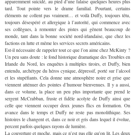
apparemment suicidé, au pied d’une falaise quelques heures plus
tard. Tout pointe vers le drame familial. Pourtant, certains
éléments ne collent pas vraiment… et voilà Duffy, toujours têtu,
toujours désespéré et allergique à l’autorité, qui commence avec
ses collègues, à remonter des pistes qui gênent beaucoup de
monde, tant dans la bonne société nord-irlandaise, que chez les
factions en lutte et même les services secrets américains.
Est-il nécessaire de rappeler tout ce que l’on aime chez McKinty ?
Un peu sans doute : le fond historique dramatique des Troubles en
Irlande du Nord, les enquêtes à multiples tiroirs, et Duffy, bien
entendu, archétype du héros cynique, dépressif, porté sur l’alcool
et les stupéfiants. Cela donne une atmosphère noire et grise que
viennent atténuer des pointes d’humour bienvenues. Il y a aussi,
dans ce volume, la place un peu plus importante que prend le
sergent McCrabban, fruste et fidèle acolyte de Duffy ainsi que
celle que viennent occuper deux jeunes flics en formation. On
avance dans le temps et Duffy ne reste pas monolithique. Ses
histoires le changent et, dans ce noir et gris dans lequel il évolue,
percent parfois quelques rayons de lumière.
La couverture et moche, mais ce n’est pas elle qu’on lit. Les deux