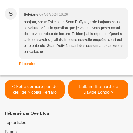
S
Sylviane
07/06/2024 16:26
bonjour, <br /> Est ce que Sean Duffy regarde toujours sous
sa voiture, c 'est la question que je voulais vous poser avant
de lire votre retour de lecture. Et bien j' ai la réponse. Quant à
celle de savoir si j' allais lire cette nouvelle enquête, c 'est oui
bine entendu. Sean Duffy fait parti des personnages auxquels
on s'attache.
Répondre
< Notre dernière part de
L’affaire Bramard, de
ciel, de Nicolás Ferraro
Davide Longo >
Hébergé par Overblog
Top articles
Pages