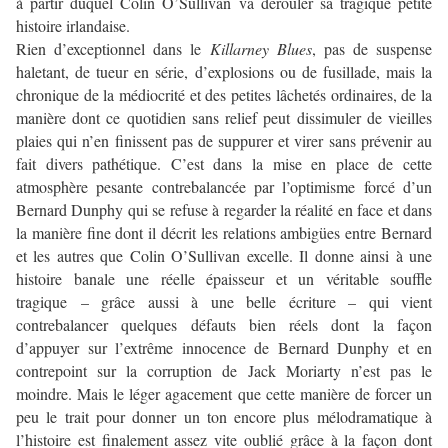
à partir duquel Colin O’Sullivan va dérouler sa tragique petite
histoire irlandaise.
Rien d’exceptionnel dans le
Killarney Blues
, pas de suspense
haletant, de tueur en série, d’explosions ou de fusillade, mais la
chronique de la médiocrité et des petites lâchetés ordinaires, de la
manière dont ce quotidien sans relief peut dissimuler de vieilles
plaies qui n’en finissent pas de suppurer et virer sans prévenir au
fait divers pathétique. C’est dans la mise en place de cette
atmosphère pesante contrebalancée par l’optimisme forcé d’un
Bernard Dunphy qui se refuse à regarder la réalité en face et dans
la manière fine dont il décrit les relations ambigües entre Bernard
et les autres que Colin O’Sullivan excelle. Il donne ainsi à une
histoire banale une réelle épaisseur et un véritable souffle
tragique – grâce aussi à une belle écriture – qui vient
contrebalancer quelques défauts bien réels dont la façon
d’appuyer sur l’extrême innocence de Bernard Dunphy et en
contrepoint sur la corruption de Jack Moriarty n’est pas le
moindre. Mais le léger agacement que cette manière de forcer un
peu le trait pour donner un ton encore plus mélodramatique à
l’histoire est finalement assez vite oublié grâce à la façon dont