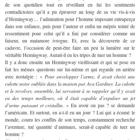
de son quotidien tout en réveillant en lui les sentiments
contradictoires qu’il a pu éprouver au long de sa vie vis-à-vis
d’Hemingway… l’admiration pour l’homme imposant entraperçu
dans son enfance, puis pour l’auteur et enfin un mépris teinté de
ressentiment pour celui qu’il a fini par considérer comme un
faiseur, un matamore ivrogne. Et, avec la découverte de ce
cadavre, l’occasion de peut-être faire un peu la lumière sur le
véritable Hemingway. Aurait-il eu les tripes de tuer un homme ?
Il y a donc ensuite un Hemingway vieillissant et qui se pose en
fait les mêmes questions sur lui-même et qui regarde en arrière
avec nostalgie : «
Pour envelopper l’arme, il avait choisi une
culotte noire oubliée dans la maison par Ava Gardner. La culotte
et le revolver, ensemble, lui servaient à se rappeler qu’il y avait
eu des temps meilleurs, où il était capable d’expulser un jet
d’urine puissant et cristallin.
» En avoir ou pas ? se demande
l’américain. Et surtout, en a-t-il eu un jour ? Lui qui a écumé le
monde, couru les conflits de son temps, constamment recherché
l’aventure, tué quantité d’animaux, serait-il capable de tuer un
homme ?