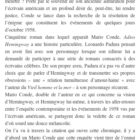
meurtre ? Porté par le souvenir de son ancienne admiration pour
l’écrivain américain et un profond désir de, peut-être, lui rendre
justice, Conde se lance dans la recherche de la résolution de
l’énigme que constituent les événements de quelques jours
d’octobre 1958.
Cinquième roman dans lequel apparaît Mario Conde,
Adios
Hemingway
a une histoire particulière. Leonardo Padura pensait
en avoir fini avec son personnage lorsque son éditeur lui a
demandé de participer à une série de romans consacrés à des
écrivains célèbres. De son propre aveu, Padura n’a pas vu d’autre
choix que de parler d’Hemingway et de transmettre ses propres
obsessions – une « relation tumultueuse d’amour-haine » avec
l’auteur du
Vieil homme et la mer
– à son personnage récurent.
Mario Conde, double de l’auteur en ce qui concerne sa vision
d’Hemingway, et Hemingway lui-même, à travers les aller-retours
entre l’enquête contemporaine et les événements de 1958 vus par
l’écrivain américain, se partagent donc la vedette de ce roman
d’où sourd une douce mélancolie.
On l’a vu à travers la citation qui ouvre cette chronique, il y a
d’abord un Mario Conde que cette enquête vient tirer de l’ennui