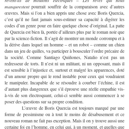
rêvent-ils de moutons électriques
–
Les rêves qui nous
manqurestent
pourrait souffrir de la comparaison avec d’autres
œuvres. Mais si l’on a bien appris une chose avec Boris Quercia,
c’est qu’il ne faut jamais sous-estimer sa capacité à digérer les
codes d’un genre pour en faire quelque chose d’original. La patte
de Quercia est bien là, portée d’ailleurs plus par le roman noir que
par la science-fiction. Il s’agit de montrer un monde corrompu et à
la dérive dans lequel un homme – et un robot – comme un chien
dans un jeu de quilles, va participer à bousculer l’ordre précaire de
la société. Comme Santiago Quiñones, Natalio n’est pas un
redresseur de torts. Il n’est ni un militant, ni un opposant, mais il
est sensible à l’injustice et, surtout et malgré les apparences, doté
d’un amour propre qui le rend instable pour ceux qui voudraient
le manipuler. Incapable de se résoudre à courber l’échine, il est
d’autant plus dangereux que s’il éprouve une réelle empathie vis-
à-vis de son électroquant, celui-ci semble aussi commencer à se
poser des questions sur sa propre condition.
L’œuvre de Boris Quercia est toujours marqué par une
forme de pessimisme ou à tout le moins de désabusement et ce
nouveau roman ne fait pas exception. Mais il on y trouve aussi une
certaine foi en l’homme, en celui qui, à un moment, et quelles que