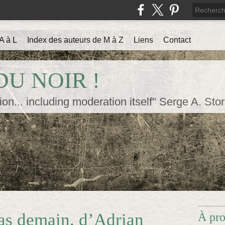
A à L
Index des auteurs de M à Z
Liens
Contact
U NOIR !
ion... including moderation itself" Serge A. Sto
as demain, d’Adrian
À pr