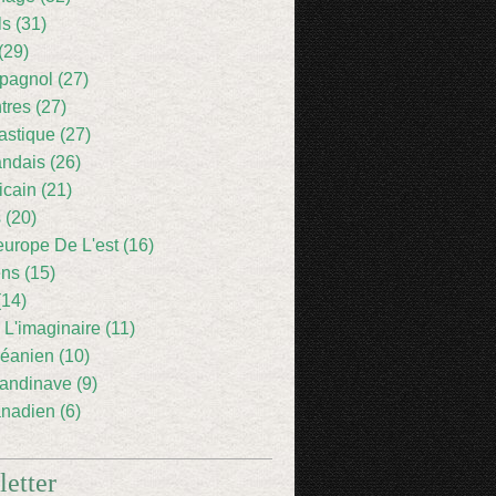
ls (31)
(29)
pagnol (27)
res (27)
astique (27)
andais (26)
icain (21)
 (20)
europe De L'est (16)
ens (15)
(14)
 L'imaginaire (11)
éanien (10)
andinave (9)
nadien (6)
etter