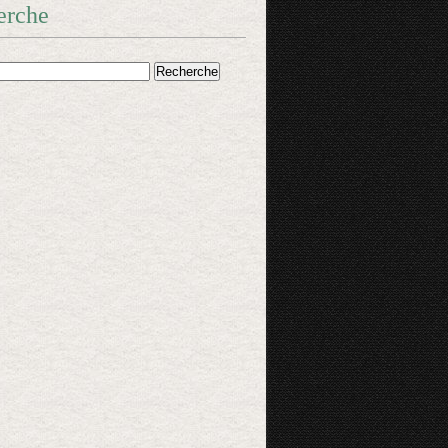
erche