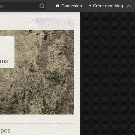
Connexion
+
Créer mon blog
rms
opos