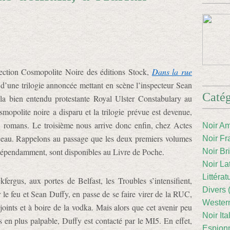
llection Cosmopolite Noire des éditions Stock,
Dans la rue
 d’une trilogie annoncée mettant en scène l’inspecteur Sean
Catég
 la bien entendu protestante Royal Ulster Constabulary au
opolite noire a disparu et la trilogie prévue est devenue,
nq romans. Le troisième nous arrive donc enfin, chez Actes
Noir Am
nceau. Rappelons au passage que les deux premiers volumes
Noir Fr
ndépendamment, sont disponibles au Livre de Poche.
Noir Br
Noir La
Littéra
rgus, aux portes de Belfast, les Troubles s’intensifient,
Divers 
 le feu et Sean Duffy, en passe de se faire virer de la RUC,
Western
ints et à boire de la vodka. Mais alors que cet avenir peu
Noir Ita
us en plus palpable, Duffy est contacté par le MI5. En effet,
Espion