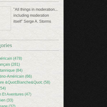
"All things in moderation...
including moderation
itself" Serge A. Storms
ories
éricain (478)
ançais (281)
itannique (84)
tino-Américain (66)
ture &Quot;Blanche&Quot; (58)
(54)
 Et Aventures (47)
lien (33)
nage (32)