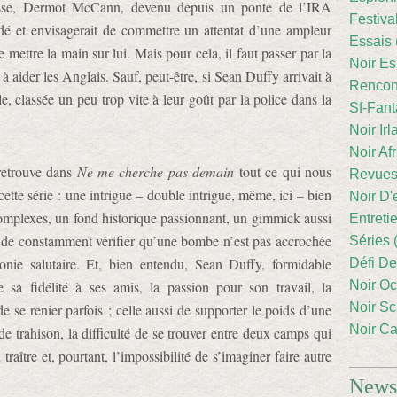
asse, Dermot McCann, devenu depuis un ponte de l’IRA
Festiva
vadé et envisagerait de commettre un attentat d’une ampleur
Essais 
mettre la main sur lui. Mais pour cela, il faut passer par la
Noir Es
 aider les Anglais. Sauf, peut-être, si Sean Duffy arrivait à
Rencont
lle, classée un peu trop vite à leur goût par la police dans la
Sf-Fant
Noir Irl
Noir Afr
retrouve dans
Ne me cherche pas demain
tout ce qui nous
Revues
ette série : une intrigue – double intrigue, même, ici – bien
Noir D'
mplexes, un fond historique passionnant, un gimmick aussi
Entreti
e de constamment vérifier qu’une bombe n’est pas accrochée
Séries 
ronie salutaire. Et, bien entendu, Sean Duffy, formidable
Défi De
e sa fidélité à ses amis, la passion pour son travail, la
Noir Oc
Noir Sc
 de se renier parfois ; celle aussi de supporter le poids d’une
Noir Ca
de trahison, la difficulté de se trouver entre deux camps qui
ître et, pourtant, l’impossibilité de s’imaginer faire autre
Newsl