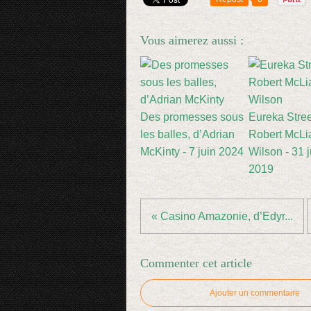
Vous aimerez aussi :
Des promesses sous
Eureka Stree
les balles, d’Adrian
Robert McL
McKinty - 7 juin 2024
Wilson - 31 ju
2019
« Casino Amazonie, d’Edyr...
Commenter cet article
Ajouter un commentaire