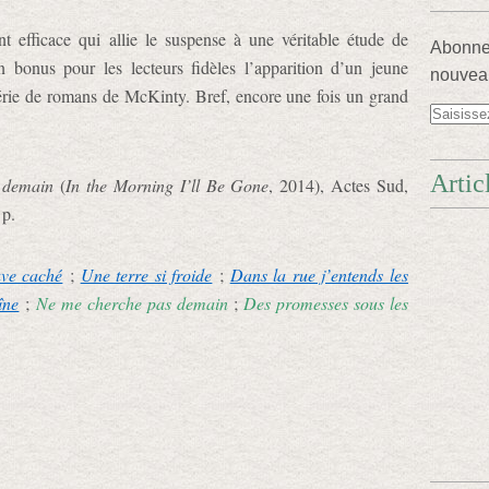
 efficace qui allie le suspense à une véritable étude de
Abonnez
 bonus pour les lecteurs fidèles l’apparition d’un jeune
nouveau
érie de romans de McKinty. Bref, encore une fois un grand
Artic
 demain
(
In the Morning I’ll Be Gone
, 2014), Actes Sud,
 p.
uve caché
;
Une terre si froide
;
Dans la rue j’entends les
îne
;
Ne me cherche pas demain
;
Des promesses sous les