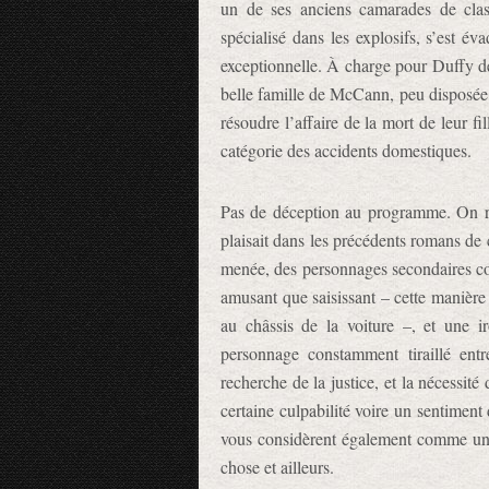
un de ses anciens camarades de cl
spécialisé dans les explosifs, s’est é
exceptionnelle. À charge pour Duffy de 
belle famille de McCann, peu disposée à
résoudre l’affaire de la mort de leur fi
catégorie des accidents domestiques.
Pas de déception au programme. On 
plaisait dans les précédents romans de c
menée, des personnages secondaires co
amusant que saisissant – cette manièr
au châssis de la voiture –, et une i
personnage constamment tiraillé entr
recherche de la justice, et la nécessité
certaine culpabilité voire un sentiment 
vous considèrent également comme un tra
chose et ailleurs.