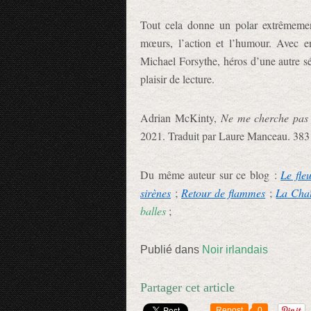
Tout cela donne un polar extrêmement
mœurs, l’action et l’humour. Avec en
Michael Forsythe, héros d’une autre s
plaisir de lecture.
Adrian McKinty,
Ne me cherche pas
2021. Traduit par Laure Manceau. 383
Du même auteur sur ce blog :
Le fle
sirènes
;
Retour de flammes
;
La Cha
balles
;
Publié dans
Noir irlandais
Partager cet article
Repost
0