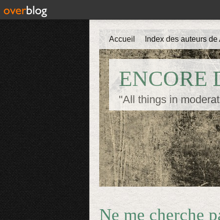
Accueil
Index des auteurs de 
ENCORE D
"All things in moderat
Ne me cherche p