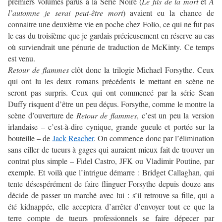
premiers volumes parus à la Série Noire (
Le fils de la mort
et
À
l’automne je serai peut-être mort
) avaient eu la chance de
connaitre une deuxième vie en poche chez Folio, ce qui ne fut pas
le cas du troisième que je gardais précieusement en réserve au cas
où surviendrait une pénurie de traduction de McKinty. Ce temps
est venu.
Retour de flammes
clôt donc la trilogie Michael Forsythe. Ceux
qui ont lu les deux romans précédents le mettant en scène ne
seront pas surpris. Ceux qui ont commencé par la série Sean
Duffy risquent d’être un peu déçus. Forsythe, comme le montre la
scène d’ouverture de
Retour de flammes
, c’est un peu la version
irlandaise – c’est-à-dire cynique, grande gueule et portée sur la
bouteille – de
Jack Reacher
. On commence donc par l’élimination
sans ciller de tueurs à gages qui auraient mieux fait de trouver un
contrat plus simple – Fidel Castro, JFK ou Vladimir Poutine, par
exemple. Et voilà que l’intrigue démarre : Bridget Callaghan, qui
tente désespérément de faire flinguer Forsythe depuis douze ans
décide de passer un marché avec lui : s’il retrouve sa fille, qui a
été kidnappée, elle acceptera d’arrêter d’envoyer tout ce que la
terre compte de tueurs professionnels se faire dépecer par