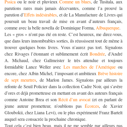
Pssica
ou le noir et pluvieux
Comme un blues
, de Tusitala, aux
parutions rares mais jamais décevantes, comme l’a prouvé la
parution d’
Effets indésirables
, et de La Manufacture de Livres qui
poursuit un beau travail de mise en avant d’auteurs français,
comme avec la belle novella de Dominique Forma,
Albuquerque
.
Les « gros » n’ont pas été en reste. C’est heureux, me direz-vous,
que dans leurs innombrables sorties, ils réussissent tout de même à
trouver quelques bons livres. Vous n’aurez pas tort. Signalons
chez Rivages l’étonnant et sublimement écrit
Bondrée
, d’André
A. Michaud, chez Gallmeister le très attendue et toujours
formidable Lance Weller avec
Les marches de l’Amérique
ou
encore, chez Albin Michel, l’imposant et ambitieux
Brève histoire
de sept meurtres
, de Marlon James. Signalons par ailleurs la
refonte de Seuil Policier dans la collection Cadre Noir, qui s’avère
d’ores et déjà prometteuse en mettant en avant des auteurs français
comme Antoine Brea et son
Récit d’un avocat
(et en parlant de
jeune auteur prometteur, n’oublions pas
Écorces
, de Xavier
Gloubokii, chez Liana Levi), ou le plus expérimenté Franz Bartelt
auquel sera consacrée la prochaine chronique.
Tout cela c’est bien beau, mais il ne me semble par ailleurs pas