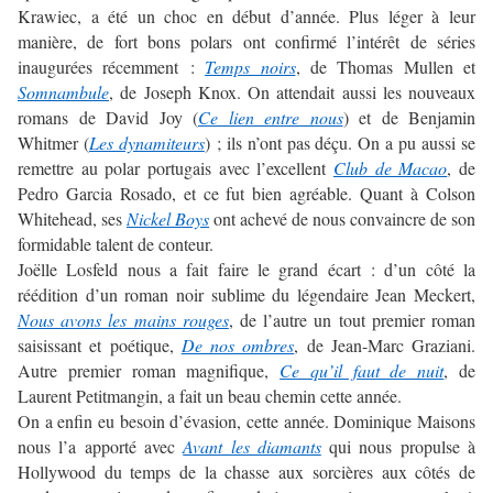
Krawiec, a été un choc en début d’année. Plus léger à leur
manière, de fort bons polars ont confirmé l’intérêt de séries
inaugurées récemment :
Temps noirs
, de Thomas Mullen et
Somnambule
, de Joseph Knox. On attendait aussi les nouveaux
romans de David Joy (
Ce lien entre nous
) et de Benjamin
Whitmer (
Les dynamiteurs
) ; ils n’ont pas déçu. On a pu aussi se
remettre au polar portugais avec l’excellent
Club de Macao
, de
Pedro Garcia Rosado, et ce fut bien agréable. Quant à Colson
Whitehead, ses
Nickel Boys
ont achevé de nous convaincre de son
formidable talent de conteur.
Joëlle Losfeld nous a fait faire le grand écart : d’un côté la
réédition d’un roman noir sublime du légendaire Jean Meckert,
Nous avons les mains rouges
, de l’autre un tout premier roman
saisissant et poétique,
De nos ombres
, de Jean-Marc Graziani.
Autre premier roman magnifique,
Ce qu’il faut de nuit
, de
Laurent Petitmangin, a fait un beau chemin cette année.
On a enfin eu besoin d’évasion, cette année. Dominique Maisons
nous l’a apporté avec
Avant les diamants
qui nous propulse à
Hollywood du temps de la chasse aux sorcières aux côtés de