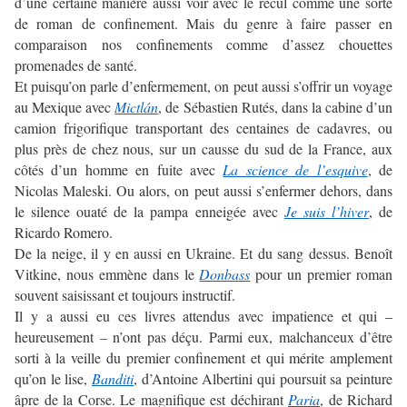
d’une certaine manière aussi voir avec le recul comme une sorte
de roman de confinement. Mais du genre à faire passer en
comparaison nos confinements comme d’assez chouettes
promenades de santé.
Et puisqu’on parle d’enfermement, on peut aussi s’offrir un voyage
au Mexique avec
Mictlán
, de Sébastien Rutés, dans la cabine d’un
camion frigorifique transportant des centaines de cadavres, ou
plus près de chez nous, sur un causse du sud de la France, aux
côtés d’un homme en fuite avec
La science de l’esquive
, de
Nicolas Maleski. Ou alors, on peut aussi s’enfermer dehors, dans
le silence ouaté de la pampa enneigée avec
Je suis l’hiver
, de
Ricardo Romero.
De la neige, il y en aussi en Ukraine. Et du sang dessus. Benoît
Vitkine, nous emmène dans le
Donbass
pour un premier roman
souvent saisissant et toujours instructif.
Il y a aussi eu ces livres attendus avec impatience et qui –
heureusement – n’ont pas déçu. Parmi eux, malchanceux d’être
sorti à la veille du premier confinement et qui mérite amplement
qu’on le lise,
Banditi
, d’Antoine Albertini qui poursuit sa peinture
âpre de la Corse. Le magnifique est déchirant
Paria
, de Richard