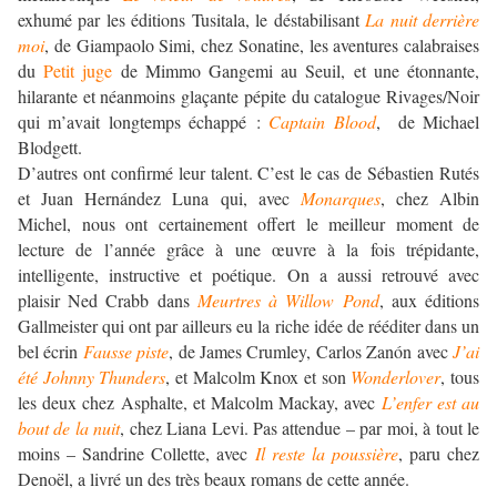
exhumé par les éditions Tusitala, le déstabilisant
La nuit derrière
moi
, de Giampaolo Simi, chez Sonatine, les aventures calabraises
du
Petit juge
de Mimmo Gangemi au Seuil, et une étonnante,
hilarante et néanmoins glaçante pépite du catalogue Rivages/Noir
qui m’avait longtemps échappé :
Captain Blood
, de Michael
Blodgett.
D’autres ont confirmé leur talent. C’est le cas de Sébastien Rutés
et Juan Hernández Luna qui, avec
Monarques
, chez Albin
Michel, nous ont certainement offert le meilleur moment de
lecture de l’année grâce à une œuvre à la fois trépidante,
intelligente, instructive et poétique. On a aussi retrouvé avec
plaisir Ned Crabb dans
Meurtres à Willow Pond
, aux éditions
Gallmeister qui ont par ailleurs eu la riche idée de rééditer dans un
bel écrin
Fausse piste
, de James Crumley, Carlos Zanón avec
J’ai
été Johnny Thunders
, et Malcolm Knox et son
Wonderlover
, tous
les deux chez Asphalte, et Malcolm Mackay, avec
L’enfer est au
bout de la nuit
, chez Liana Levi. Pas attendue – par moi, à tout le
moins – Sandrine Collette, avec
Il reste la poussière
, paru chez
Denoël, a livré un des très beaux romans de cette année.