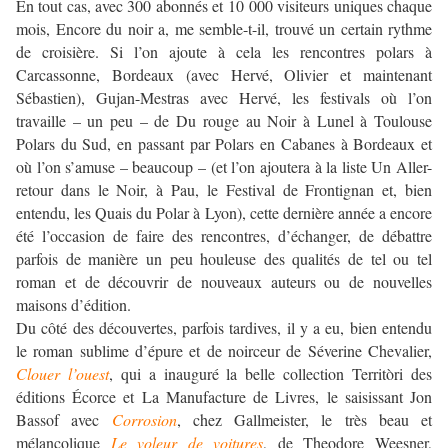
En tout cas, avec 300 abonnés et 10 000 visiteurs uniques chaque
mois, Encore du noir a, me semble-t-il, trouvé un certain rythme
de croisière. Si l’on ajoute à cela les rencontres polars à
Carcassonne, Bordeaux (avec Hervé, Olivier et maintenant
Sébastien), Gujan-Mestras avec Hervé, les festivals où l’on
travaille – un peu – de Du rouge au Noir à Lunel à Toulouse
Polars du Sud, en passant par Polars en Cabanes à Bordeaux et
où l’on s’amuse – beaucoup – (et l’on ajoutera à la liste Un Aller-
retour dans le Noir, à Pau, le Festival de Frontignan et, bien
entendu, les Quais du Polar à Lyon), cette dernière année a encore
été l’occasion de faire des rencontres, d’échanger, de débattre
parfois de manière un peu houleuse des qualités de tel ou tel
roman et de découvrir de nouveaux auteurs ou de nouvelles
maisons d’édition.
Du côté des découvertes, parfois tardives, il y a eu, bien entendu
le roman sublime d’épure et de noirceur de Séverine Chevalier,
Clouer l’ouest
, qui a inauguré la belle collection Territòri des
éditions Écorce et La Manufacture de Livres, le saisissant Jon
Bassof avec
Corrosion
, chez Gallmeister, le très beau et
mélancolique
Le voleur de voitures
, de Theodore Weesner,