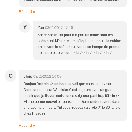
Répondre
Y
Yan
03/11/2012 12:15
<br /> <br /> J'ai pour ma part un faible pour les
scènes où M'man Murch téléphone depuis la cabine
en suivant le scénar du livre et se trompe de prénom,
de modèle de voiture...<br /> <br /> <br /> <br />
C
chris
03/11/2012 10:05
Bonjour Yan,<br /> un beau travail que vous menez sur
Dortmunder et sur Westlake.C'est toujours avec un grand
plaisir que je lis vos mots sur ce seigneur parti trop tôt.<br />
Et une bonne nouvelle apprise hier,Dortmunder revient dans
une aventure inédite "Et vous trouvez ça drôle ?" le 30 janvier
chez Rivages.
Répondre