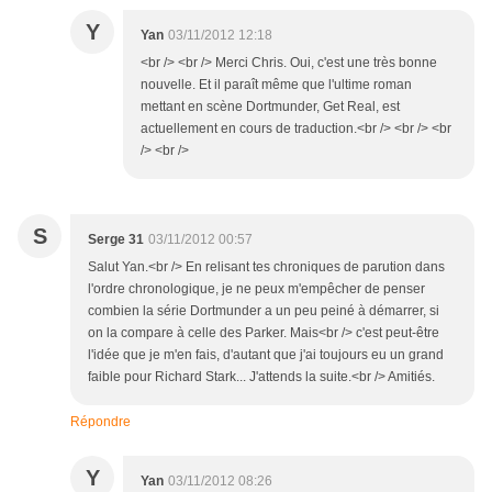
Y
Yan
03/11/2012 12:18
<br /> <br /> Merci Chris. Oui, c'est une très bonne
nouvelle. Et il paraît même que l'ultime roman
mettant en scène Dortmunder, Get Real, est
actuellement en cours de traduction.<br /> <br /> <br
/> <br />
S
Serge 31
03/11/2012 00:57
Salut Yan.<br /> En relisant tes chroniques de parution dans
l'ordre chronologique, je ne peux m'empêcher de penser
combien la série Dortmunder a un peu peiné à démarrer, si
on la compare à celle des Parker. Mais<br /> c'est peut-être
l'idée que je m'en fais, d'autant que j'ai toujours eu un grand
faible pour Richard Stark... J'attends la suite.<br /> Amitiés.
Répondre
Y
Yan
03/11/2012 08:26