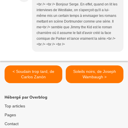
<br /> <br /> Bonjour Serge. En effet, quand on lit les
interviews de Westlake, on s'aperçoit qu'il a lui-
même mis un certain temps à envisager les romans
mettant en scène Dortmunder comme une série. Il
me<br /> semble que Jimmy the Kid est le roman
charnière où il assume le fait d'avoir créé la face
comique de Parker et lance vraiment la série.<br />
<br /> <br /> <br />
< Soudain trop tard, de
Soleils noirs, de Joseph
Carlos Zanón
Wambaugh >
Hébergé par Overblog
Top articles
Pages
Contact