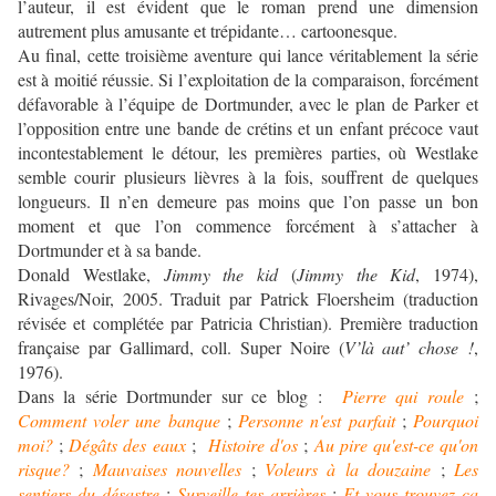
l’auteur, il est évident que le roman prend une dimension
autrement plus amusante et trépidante… cartoonesque.
Au final, cette troisième aventure qui lance véritablement la série
est à moitié réussie. Si l’exploitation de la comparaison, forcément
défavorable à l’équipe de Dortmunder, avec le plan de Parker et
l’opposition entre une bande de crétins et un enfant précoce vaut
incontestablement le détour, les premières parties, où Westlake
semble courir plusieurs lièvres à la fois, souffrent de quelques
longueurs. Il n’en demeure pas moins que l’on passe un bon
moment et que l’on commence forcément à s’attacher à
Dortmunder et à sa bande.
Donald Westlake,
Jimmy the kid
(
Jimmy the Kid
, 1974),
Rivages/Noir, 2005. Traduit par Patrick Floersheim (traduction
révisée et complétée par Patricia Christian). Première traduction
française par Gallimard, coll. Super Noire (
V’là aut’ chose !
,
1976).
Dans la série Dortmunder sur ce blog :
Pierre qui roule
;
Comment voler une banque
;
Personne n'est parfait
;
Pourquoi
moi?
;
Dégâts des eaux
;
Histoire d'os
;
Au pire qu'est-ce qu'on
risque?
;
Mauvaises nouvelles
;
Voleurs à la douzaine
;
Les
sentiers du désastre
;
Surveille tes arrières
;
Et vous trouvez ça