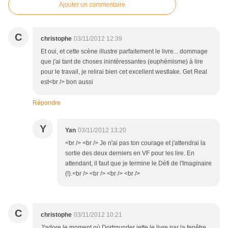
Ajouter un commentaire
C
christophe
03/11/2012 12:39
Et oui, et cette scène illustre parfaitement le livre... dommage
que j'ai tant de choses inintéressantes (euphémisme) à lire
pour le travail, je relirai bien cet excellent westlake. Get Real
est<br /> bon aussi
Répondre
Y
Yan
03/11/2012 13:20
<br /> <br /> Je n'ai pas ton courage et j'attendrai la
sortie des deux derniers en VF pour les lire. En
attendant, il faut que je termine le Défi de l'Imaginaire
(!).<br /> <br /> <br /> <br />
C
christophe
03/11/2012 10:21
J'adore le moment où Dortmunder jette le livre par la fenêtre...