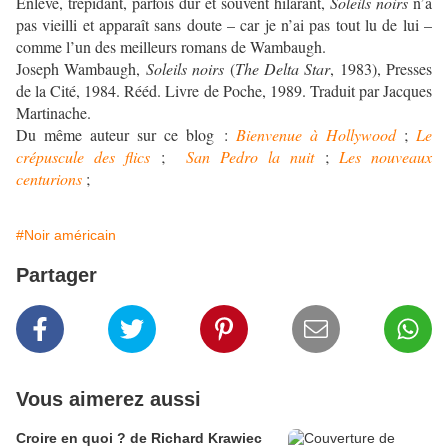
Enlevé, trépidant, parfois dur et souvent hilarant,
Soleils noirs
n’a
pas vieilli et apparaît sans doute – car je n’ai pas tout lu de lui –
comme l’un des meilleurs romans de Wambaugh.
Joseph Wambaugh,
Soleils noirs
(
The Delta Star
, 1983), Presses
de la Cité, 1984. Rééd. Livre de Poche, 1989. Traduit par Jacques
Martinache.
Du même auteur sur ce blog :
Bienvenue à Hollywood
;
Le
crépuscule des flics
;
San Pedro la nuit
;
Les nouveaux
centurions
;
#Noir américain
Partager
Vous aimerez aussi
Croire en quoi ? de Richard Krawiec