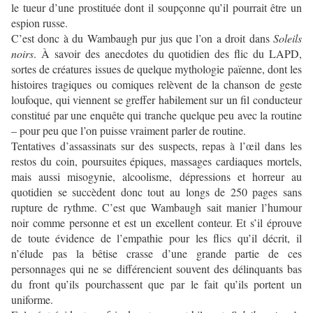
le tueur d’une prostituée dont il soupçonne qu’il pourrait être un
espion russe.
C’est donc à du Wambaugh pur jus que l’on a droit dans
Soleils
noirs
. À savoir des anecdotes du quotidien des flic du LAPD,
sortes de créatures issues de quelque mythologie païenne, dont les
histoires tragiques ou comiques relèvent de la chanson de geste
loufoque, qui viennent se greffer habilement sur un fil conducteur
constitué par une enquête qui tranche quelque peu avec la routine
– pour peu que l’on puisse vraiment parler de routine.
Tentatives d’assassinats sur des suspects, repas à l’œil dans les
restos du coin, poursuites épiques, massages cardiaques mortels,
mais aussi misogynie, alcoolisme, dépressions et horreur au
quotidien se succèdent donc tout au longs de 250 pages sans
rupture de rythme. C’est que Wambaugh sait manier l’humour
noir comme personne et est un excellent conteur. Et s’il éprouve
de toute évidence de l’empathie pour les flics qu’il décrit, il
n’élude pas la bêtise crasse d’une grande partie de ces
personnages qui ne se différencient souvent des délinquants bas
du front qu’ils pourchassent que par le fait qu’ils portent un
uniforme.