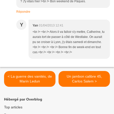
? J'y étais hier !<br /> Bon weekend de Pâques.
Répondre
Y
Yan
01/04/2013 12:41
<br /> <br /> Alors il va falloir s'y mettre, Catherine, tu
aurais tort de passer à côté de Westlake. On aurait
pu se croiser à Lyon, j'y étais samedi et dimanche.
<br /> <br /> <br /> Bonne fin de week-end en tout
cas.<br /> <br /> <br /> <br />
< La guerre des vanités, de
Un jambon calibre 45,
Marin Ledun
Carlos Salem >
Hébergé par Overblog
Top articles