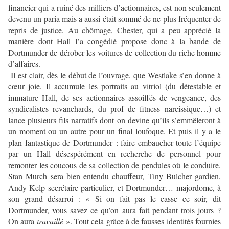
financier qui a ruiné des milliers d’actionnaires, est non seulement
devenu un paria mais a aussi était sommé de ne plus fréquenter de
repris de justice. Au chômage, Chester, qui a peu apprécié la
manière dont Hall l’a congédié propose donc à la bande de
Dortmunder de dérober les voitures de collection du riche homme
d’affaires.
Il est clair, dès le début de l’ouvrage, que Westlake s’en donne à
cœur joie. Il accumule les portraits au vitriol (du détestable et
immature Hall, de ses actionnaires assoiffés de vengeance, des
syndicalistes revanchards, du prof de fitness narcissique…) et
lance plusieurs fils narratifs dont on devine qu’ils s’emmêleront à
un moment ou un autre pour un final loufoque. Et puis il y a le
plan fantastique de Dortmunder : faire embaucher toute l’équipe
par un Hall désespérément en recherche de personnel pour
remonter les coucous de sa collection de pendules où le conduire.
Stan Murch sera bien entendu chauffeur, Tiny Bulcher gardien,
Andy Kelp secrétaire particulier, et Dortmunder… majordome, à
son grand désarroi : « Si on fait pas le casse ce soir, dit
Dortmunder, vous savez ce qu’on aura fait pendant trois jours ?
On aura
travaillé
». Tout cela grâce à de fausses identités fournies