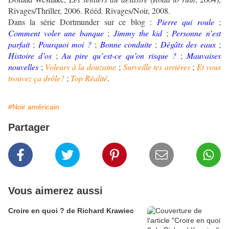
Rivages/Thriller, 2006. Rééd. Rivages/Noir, 2008.
Dans la série Dortmunder sur ce blog :
Pierre qui roule
;
Comment voler une banque
;
Jimmy the kid
;
Personne n’est
parfait
;
Pourquoi moi ?
;
Bonne conduite
;
Dégâts des eaux
;
Histoire d’os
;
Au pire qu’est-ce qu’on risque ?
;
Mauvaises
nouvelles
;
Voleurs à la douzaine
;
Surveille tes arrières
;
Et vous
trouvez ça drôle?
;
Top Réalité
.
#Noir américain
Partager
Vous aimerez aussi
Croire en quoi ? de Richard Krawiec