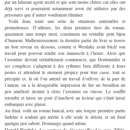
par un hilarant agent secret et qui sont moins chères car elles ont
déjà servi et pourraient notamment avoir été utilisées par des
personnes que d’autres voudraient éliminer.
Voilà donc toute une série de situations entremêlés et
prometteuses. D’ailleurs, les deux premiers tiers du roman,
quasiment sans temps mort, constituent un véritable petit bijou
d’humour. Malheureusement, la dernière partie du livre se trouve
un bon niveau en dessous, comme si Westlake avait bâclé son
travail pour pouvoir rendre son manuscrit à l’heure. Alors que
l’aventure devrait véritablement commencer, que Dortmunder et
ses complices s’adaptent à des rythmes bien différents à leurs
postes et attendent le moment propice pour leur casse, tout se
précipite et, là où l’on attend un travail d’orfèvre de la part de
l’auteur, on a la désagréable impression de lire un brouillon un
peu amélioré destiné à clore l’aventure en vitesse. Le soufflé
retombe et laisse un gout d’inachevé au lecteur qui s’était laissé
embarquer avec plaisir.
Au final, voilà un roman bancal, avec une longue première partie
farfelue à souhait qui mérite à elle seule le détour, et un final
quelque peu saboté. Dommage quand même.
Donald Westlake,
Les sentiers du désastre
(
Road to ruin
, 2004),