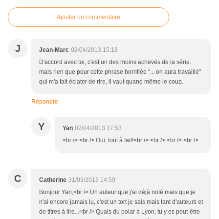
Ajouter un commentaire
J
Jean-Marc
02/04/2013 15:18
D'accord avec toi, c'est un des moins achevés de la série.
mais rien que pour cette phrase horrifiée "... on aura travaillé"
qui m'a fait éclater de rire, il vaut quand même le coup.
Répondre
Y
Yan
02/04/2013 17:53
<br /> <br /> Oui, tout à fait!<br /> <br /> <br /> <br />
C
Catherine
31/03/2013 14:59
Bonjour Yan,<br /> Un auteur que j'ai déjà noté mais que je
n'ai encore jamais lu, c'est un tort je sais mais tant d'auteurs et
de titres à lire...<br /> Quais du polar à Lyon, tu y es peut-être