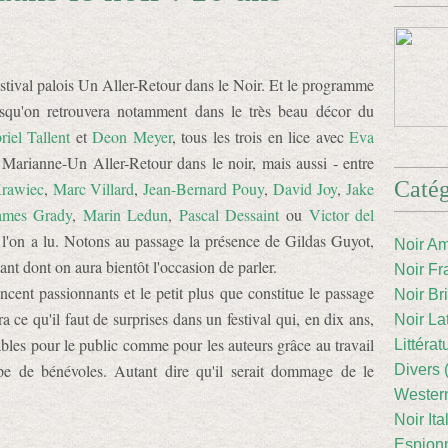
stival palois Un Aller-Retour dans le Noir. Et le programme
isqu'on retrouvera notamment dans le très beau décor du
iel Tallent
et
Deon Meyer
, tous les trois en lice avec
Eva
x Marianne-Un Aller-Retour dans le noir, mais aussi - entre
Catég
Krawiec
,
Marc Villard
,
Jean-Bernard Pouy
,
David Joy
,
Jake
ames Grady
,
Marin Ledun
,
Pascal Dessaint
ou
Victor del
l'on a lu. Notons au passage la présence de Gildas Guyot,
Noir Am
ant dont on aura bientôt l'occasion de parler.
Noir Fr
ent passionnants et le petit plus que constitue le passage
Noir Br
a ce qu'il faut de surprises dans un festival qui, en dix ans,
Noir La
bles pour le public comme pour les auteurs grâce au travail
Littéra
pe de bénévoles. Autant dire qu'il serait dommage de le
Divers 
Western
Noir Ita
Espion