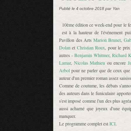
Publié le
4 octobre 2018
par Yan
10ème édition ce week-end pour le fe
est à la hauteur de l'événement pu
Pavillon des Arts
Marion Brunet
,
Gabr
Dolan
et
Christian Roux
, pour le pri
autres -
Benjamin Whitmer
,
Richard 
Lamar
,
Nicolas Mathieu
ou encore
J
Arbol
pour ne parler que de ceux que 
auteur d'un premier roman assez saisiss
Comme de coutume, les débats s'annonc
des auteurs dans le funiculaire apporter
s'est imposé comme l'un des plus agréa
aussi acharné que joyeux d'une équi
manquer.
Le programme complet est
ICI
.