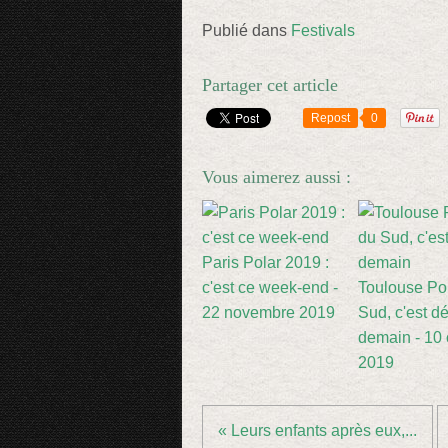
Publié dans
Festivals
Partager cet article
Repost
0
Vous aimerez aussi :
Paris Polar 2019 :
c'est ce week-end -
Toulouse Po
22 novembre 2019
Sud, c'est d
demain - 10 
2019
« Leurs enfants après eux,...