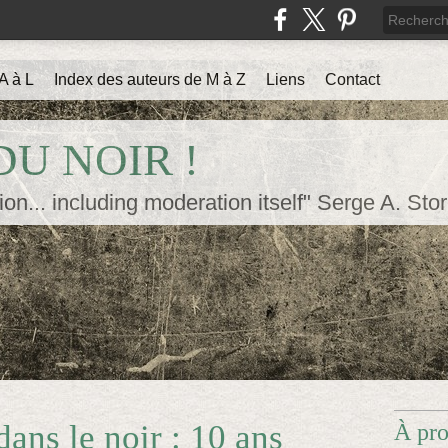
A à L
Index des auteurs de M à Z
Liens
Contact
U NOIR !
ion... including moderation itself" Serge A. Sto
ans le noir : 10 ans
À pr