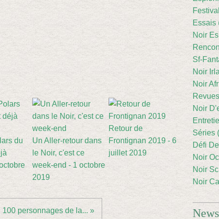
Festiva
Essais 
Noir Es
Rencont
Sf-Fant
Noir Irl
Noir Afr
Revues
Noir D'
Entreti
Retour de
Séries 
lars du
Un Aller-retour dans
Frontignan 2019 - 6
Défi De
éjà
le Noir, c'est ce
juillet 2019
Noir Oc
octobre
week-end - 1 octobre
Noir Sc
2019
Noir Ca
100 personnages de la... »
Newsl