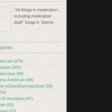
"All things in moderation...
including moderation
itself" Serge A. Storms
ories
éricain (478)
ançais (281)
itannique (84)
tino-Américain (66)
ture &Quot;Blanche&Quot; (58)
(54)
 Et Aventures (47)
lien (33)
nage (32)