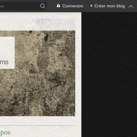
Connexion
+
Créer mon blog
rms
opos