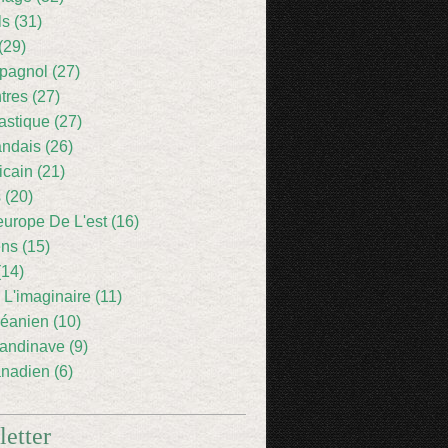
ls (31)
(29)
pagnol (27)
res (27)
astique (27)
andais (26)
icain (21)
 (20)
europe De L'est (16)
ens (15)
(14)
 L'imaginaire (11)
éanien (10)
andinave (9)
nadien (6)
etter