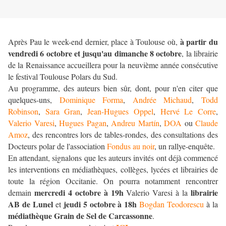
à partir du
Après Pau le week-end dernier, place à Toulouse où,
vendredi 6 octobre et jusqu'au dimanche 8 octobre
, la librairie
de la Renaissance accueillera pour la neuvième année consécutive
le festival Toulouse Polars du Sud.
Au programme, des auteurs bien sûr, dont, pour n'en citer que
quelques-uns,
Dominique Forma
,
Andrée Michaud
,
Todd
Robinson
,
Sara Gran
,
Jean-Hugues Oppel
,
Hervé Le Corre
,
Valerio Varesi
,
Hugues Pagan
,
Andreu Martín
,
DOA
ou
Claude
Amoz
, des rencontres lors de tables-rondes, des consultations des
Docteurs polar de l'association
Fondus au noir
, un rallye-enquête.
En attendant, signalons que les auteurs invités ont déjà commencé
les interventions en médiathèques, collèges, lycées et librairies de
toute la région Occitanie. On pourra notamment rencontrer
mercredi 4 octobre à 19h
librairie
demain
Valerio Varesi à la
AB de Lunel
jeudi 5 octobre à 18h
et
Bogdan Teodorescu
à la
médiathèque Grain de Sel de Carcassonne
.