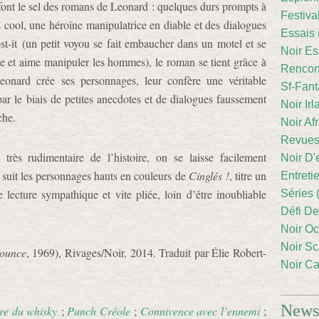
i font le sel des romans de Leonard : quelques durs prompts à
Festiva
s cool, une héroïne manipulatrice en diable et des dialogues
Essais 
post-it (un petit voyou se fait embaucher dans un motel et se
Noir Es
uie et aime manipuler les hommes), le roman se tient grâce à
Rencont
Leonard crée ses personnages, leur confère une véritable
Sf-Fant
 par le biais de petites anecdotes et de dialogues faussement
Noir Irl
che.
Noir Afr
Revues
rès rudimentaire de l’histoire, on se laisse facilement
Noir D'
n suit les personnages hauts en couleurs de
Cinglés !
, titre un
Entreti
lecture sympathique et vite pliée, loin d’être inoubliable
Séries 
Défi De
Noir Oc
Noir Sc
ounce
, 1969), Rivages/Noir, 2014. Traduit par Élie Robert-
Noir Ca
Newsl
re du whisky
;
Punch Créole
;
Connivence avec l’ennemi
;