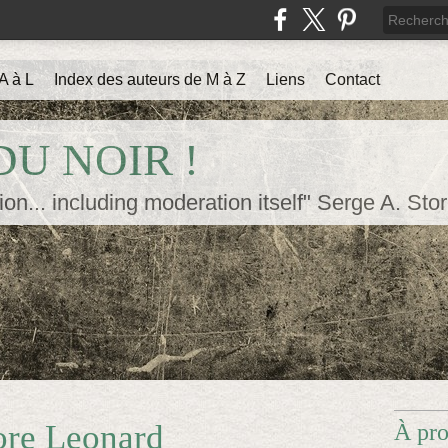
A à L
Index des auteurs de M à Z
Liens
Contact
U NOIR !
ion... including moderation itself" Serge A. Sto
ore Leonard
À pr