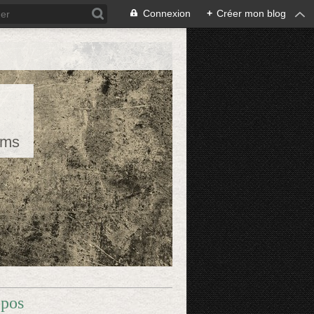
Connexion
+
Créer mon blog
rms
opos