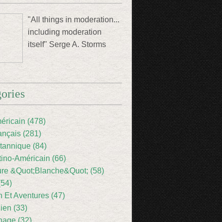
"All things in moderation...
including moderation
itself" Serge A. Storms
ories
éricain (478)
ançais (281)
itannique (84)
tino-Américain (66)
ture &Quot;Blanche&Quot; (58)
(54)
 Et Aventures (47)
lien (33)
nage (32)