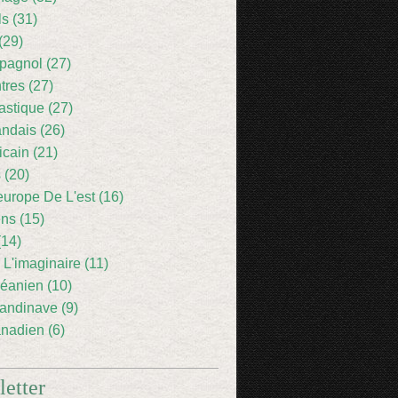
ls (31)
(29)
pagnol (27)
res (27)
astique (27)
andais (26)
icain (21)
 (20)
europe De L'est (16)
ens (15)
(14)
 L'imaginaire (11)
éanien (10)
andinave (9)
nadien (6)
etter