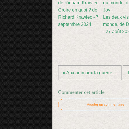
Croire en quoi ? de
Richard Krawiec - 7
Les deux vi
septembre 2024
monde, de D
- 27 août 20
« Aux animaux la guerre,...
Commenter cet article
Ajouter un commentaire