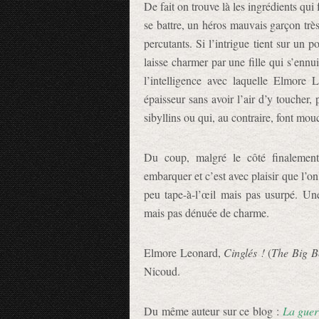
De fait on trouve là les ingrédients qu
se battre, un héros mauvais garçon trè
percutants. Si l’intrigue tient sur un 
laisse charmer par une fille qui s’enn
l’intelligence avec laquelle Elmore 
épaisseur sans avoir l’air d’y toucher,
sibyllins ou qui, au contraire, font mou
Du coup, malgré le côté finalement t
embarquer et c’est avec plaisir que l’o
peu tape-à-l’œil mais pas usurpé. Une 
mais pas dénuée de charme.
Elmore Leonard,
Cinglés !
(
The Big B
Nicoud.
Du même auteur sur ce blog :
La guer