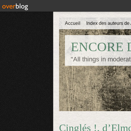
Accueil
Index des auteurs de 
ENCORE D
"All things in moderat
Cinglés !, d’Elm