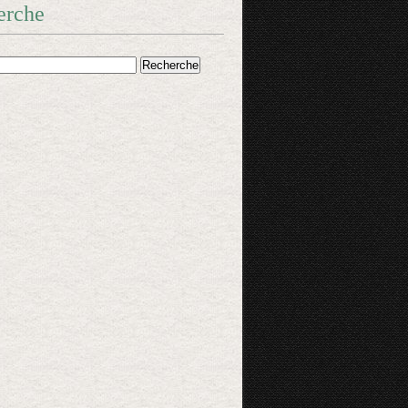
erche