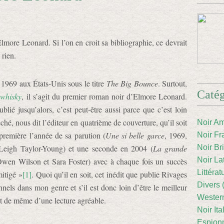
lmore Leonard. Si l’on en croit sa bibliographie, ce devrait
 rien.
 1969 aux États-Unis sous le titre
The Big Bounce
. Surtout,
Catég
 whisky
, il s’agit du premier roman noir d’Elmore Leonard.
ublié jusqu’alors, c’est peut-être aussi parce que c’est loin
ché, nous dit l’éditeur en quatrième de couverture, qu’il soit
Noir Am
première l’année de sa parution (
Une si belle garce
, 1969,
Noir Fr
Leigh Taylor-Young) et une seconde en 2004 (
La grande
Noir Br
Noir La
wen Wilson et Sara Foster) avec à chaque fois un succès
Littéra
itigé »
[1]
. Quoi qu’il en soit, cet inédit que publie Rivages
Divers 
nnels dans mon genre et s’il est donc loin d’être le meilleur
Western
t de même d’une lecture agréable.
Noir Ita
Espion