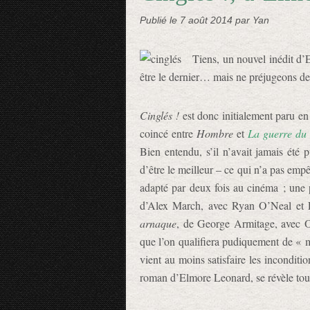
Publié le
7 août 2014
par Yan
Tiens, un nouvel inédit d’E
être le dernier… mais ne préjugeons de
Cinglés !
est donc initialement paru en
coincé entre
Hombre
et
La guerre du
Bien entendu, s’il n’avait jamais été p
d’être le meilleur – ce qui n’a pas empê
adapté par deux fois au cinéma ; une 
d’Alex March, avec Ryan O’Neal et 
arnaque
, de George Armitage, avec O
que l’on qualifiera pudiquement de « m
vient au moins satisfaire les inconditio
roman d’Elmore Leonard, se révèle tou