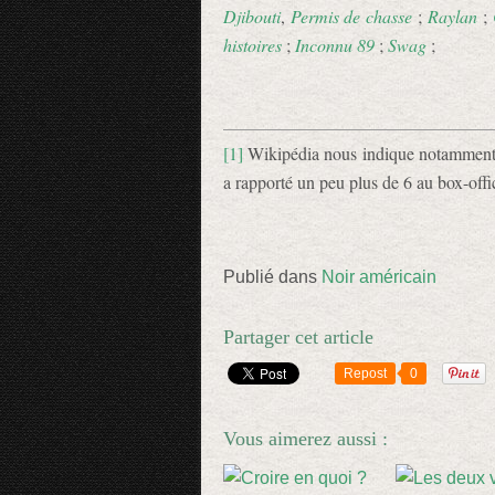
Djibouti
,
Permis de chasse
;
Raylan
;
histoires
;
Inconnu 89
;
Swag
;
[1]
Wikipédia nous indique notamment q
a rapporté un peu plus de 6 au box-off
Publié dans
Noir américain
Partager cet article
Repost
0
Vous aimerez aussi :