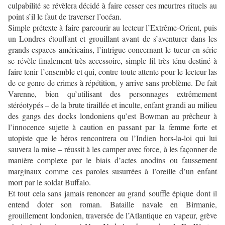
culpabilité se révèlera décidé à faire cesser ces meurtres rituels au
point s’il le faut de traverser l’océan.
Simple prétexte à faire parcourir au lecteur l’Extrême-Orient, puis
un Londres étouffant et grouillant avant de s’aventurer dans les
grands espaces américains, l’intrigue concernant le tueur en série
se révèle finalement très accessoire, simple fil très ténu destiné à
faire tenir l’ensemble et qui, contre toute attente pour le lecteur las
de ce genre de crimes à répétition, y arrive sans problème. De fait
Varenne, bien qu’utilisant des personnages extrêmement
stéréotypés – de la brute tiraillée et inculte, enfant grandi au milieu
des gangs des docks londoniens qu’est Bowman au prêcheur à
l’innocence sujette à caution en passant par la femme forte et
utopiste que le héros rencontrera ou l’Indien hors-la-loi qui lui
sauvera la mise – réussit à les camper avec force, à les façonner de
manière complexe par le biais d’actes anodins ou faussement
marginaux comme ces paroles susurrées à l’oreille d’un enfant
mort par le soldat Buffalo.
Et tout cela sans jamais renoncer au grand souffle épique dont il
entend doter son roman. Bataille navale en Birmanie,
grouillement londonien, traversée de l’Atlantique en vapeur, grève