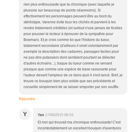
rien plus enthousiaste que ta chronique (avec laquelle je
plussoie sur beaucoup de points néanmoins). Si
effectivement les personnages peuvent être au bord du
stéréotype, Varenne évite tous les clichés et parvient à les
rendre totalement crédibles (et surtout n'use jamais de ficelles
pour pousser le lecteur à éprouver de la sympathie pour
Bowman). Et je crois comme toi que l'histoire du tueur,
totalement secondaire (d'ailleurs il omet volontairement par
exemple la description des cadavres, passages faciles pour
ne pas dire putassiers dont semblent pourtant se délecter
d'autres écrivains...), traque du tueur comme ne servant
presque que comme une espèce de base rassurante pour
l'auteur devant l'ampleur de ce dans quoi il s'est lancé. Bref, je
trouve ce bouquin bien plus solide que ses précédents et
conseille simplement de se laisser emporter par son souffle.
Répondre
Y
Yan
17/08/2015 08:33
Et moi qui trouvait ma chronique enthousiaste! C'est
incontestablement un excellent bouquin d'aventures