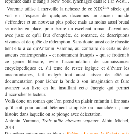
réprimée dans le sang à New York, lynchages dans le Far West…
ème
Varenne utilise à merveille la richesse de ce XIX
siècle qui
voit en l’espace de quelques décennies un ancien monde
s’effondrer et un nouveau plus policé mais au moins aussi brutal
se mettre en place, pour écrire un excellent roman d’aventures
avec juste ce qu’il faut d’enquête, de romance, de descriptions
vivantes et de quête de rédemption. Sans doute aussi cette réussite
tient-elle à ce qu’Antonin Varenne, au contraire de certains des
auteurs contemporains – et notamment français – qui se frottent à
ce genre littéraire, évite l’accumulation de connaissances
encyclopédiques et, s’il tente de rester logique et d’éviter les
anachronismes, fait malgré tout aussi laisser de côté sa
documentation pour lâcher la bride à son imagination et faire
avancer son livre en lui insufflant cette énergie qui permet
d’accrocher le lecteur.
Voilà donc un roman que l’on prend un plaisir enfantin à lire sans
qu’il soit pour autant bêtement simpliste ou manichéen ; une
histoire dans laquelle on se plonge avec délectation.
Antonin Varenne,
Trois mille chevaux vapeurs
, Albin Michel,
2014.
Du même auteur sur ce blog :
Fakirs
;
Le mur, le Kabyle et le