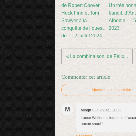
Un très hon
Huck Finn et Tom
bandit, d’An
Sawyer à la
Albertini - 1
conquête de l’ouest,
2023
de... - 2 juillet 2024
« La combinaison, de Félix...
Commenter cet article
Ajouter un commentaire
M
Mingh
03/09/2021 10:13
Lance Weller est inquiet de l'accu
aucun souci !