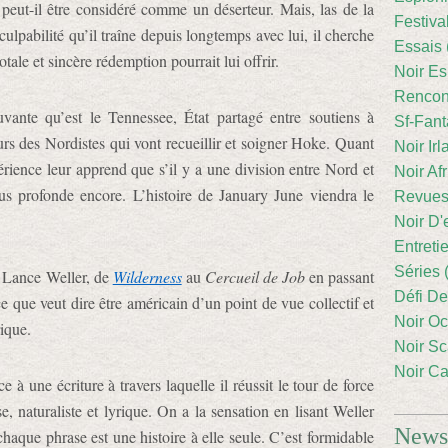
peut-il être considéré comme un déserteur. Mais, las de la
Festiva
ulpabilité qu’il traîne depuis longtemps avec lui, il cherche
Essais 
tale et sincère rédemption pourrait lui offrir.
Noir Es
Rencont
uvante qu’est le Tennessee, État partagé entre soutiens à
Sf-Fant
urs des Nordistes qui vont recueillir et soigner Hoke. Quant
Noir Irl
ience leur apprend que s’il y a une division entre Nord et
Noir Afr
lus profonde encore. L’histoire de January June viendra le
Revues
Noir D'
Entreti
Séries 
 Lance Weller, de
Wilderness
au
Cercueil de Job
en passant
Défi De
 ce que veut dire être américain d’un point de vue collectif et
Noir Oc
rique.
Noir Sc
Noir Ca
e à une écriture à travers laquelle il réussit le tour de force
se, naturaliste et lyrique. On a la sensation en lisant Weller
Newsl
haque phrase est une histoire à elle seule. C’est formidable