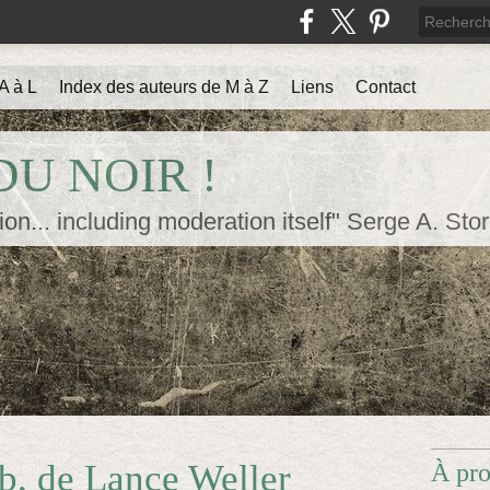
A à L
Index des auteurs de M à Z
Liens
Contact
U NOIR !
ion... including moderation itself" Serge A. Sto
ob, de Lance Weller
À pr