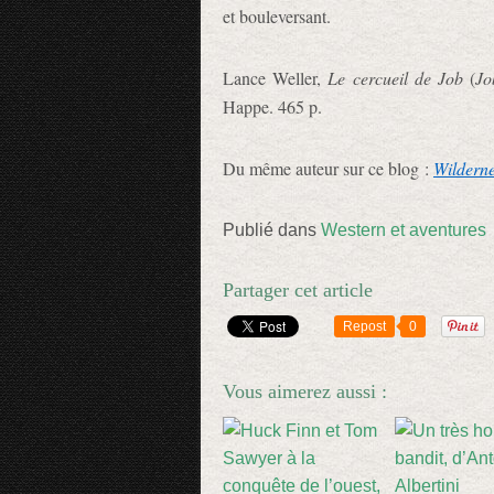
et bouleversant.
Lance Weller,
Le cercueil de Job
(
Jo
Happe. 465 p.
Du même auteur sur ce blog :
Wildern
Publié dans
Western et aventures
Partager cet article
Repost
0
Vous aimerez aussi :