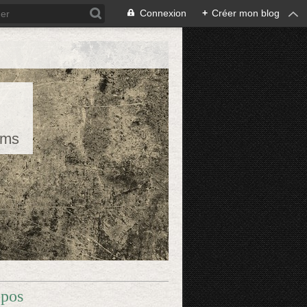
Connexion
+
Créer mon blog
rms
opos