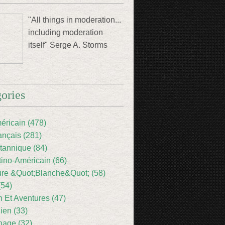
"All things in moderation...
including moderation
itself" Serge A. Storms
ories
éricain (478)
ançais (281)
itannique (84)
tino-Américain (66)
ture &Quot;Blanche&Quot; (58)
(54)
 Et Aventures (47)
lien (33)
nage (32)