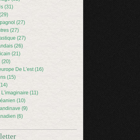
ls (31)
(29)
pagnol (27)
res (27)
astique (27)
andais (26)
icain (21)
 (20)
europe De L'est (16)
ens (15)
(14)
 L'imaginaire (11)
éanien (10)
andinave (9)
nadien (6)
etter