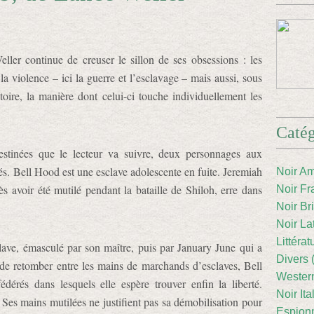
ler continue de creuser le sillon de ses obsessions : les
a violence – ici la guerre et l’esclavage – mais aussi, sous
oire, la manière dont celui-ci touche individuellement les
Catég
destinées que le lecteur va suivre, deux personnages aux
liés. Bell Hood est une esclave adolescente en fuite. Jeremiah
Noir Am
s avoir été mutilé pendant la bataille de Shiloh, erre dans
Noir Fr
Noir Br
Noir La
Littéra
ave, émasculé par son maître, puis par January June qui a
Divers 
de retomber entre les mains de marchands d’esclaves, Bell
Western
dérés dans lesquels elle espère trouver enfin la liberté.
Noir Ita
 Ses mains mutilées ne justifient pas sa démobilisation pour
Espion