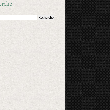
erche