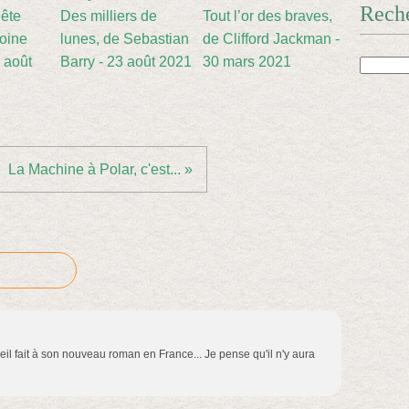
Rech
nête
Des milliers de
Tout l’or des braves,
toine
lunes, de Sebastian
de Clifford Jackman -
5 août
Barry - 23 août 2021
30 mars 2021
La Machine à Polar, c'est... »
eil fait à son nouveau roman en France... Je pense qu'il n'y aura