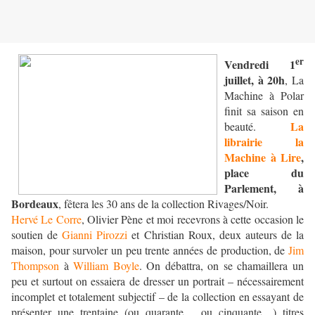
er
Vendredi 1
juillet, à 20h
, La
Machine à Polar
finit sa saison en
La
beauté.
librairie la
Machine à Lire
,
place du
Parlement, à
Bordeaux
, fêtera les 30 ans de la collection Rivages/Noir.
Hervé Le Corre
, Olivier Pène et moi recevrons à cette occasion le
soutien de
Gianni Pirozzi
et Christian Roux, deux auteurs de la
maison, pour survoler un peu trente années de production, de
Jim
Thompson
à
William Boyle
. On débattra, on se chamaillera un
peu et surtout on essaiera de dresser un portrait – nécessairement
incomplet et totalement subjectif – de la collection en essayant de
présenter une trentaine (ou quarante… ou cinquante…) titres