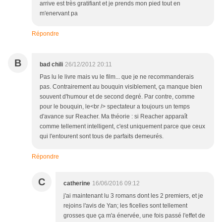
arrive est très gratifiant et je prends mon pied tout en
m'enervant pa
Répondre
B
bad chili
26/12/2012 20:11
Pas lu le livre mais vu le film... que je ne recommanderais
pas. Contrairement au bouquin visiblement, ça manque bien
souvent d'humour et de second degré. Par contre, comme
pour le bouquin, le<br /> spectateur a toujours un temps
d'avance sur Reacher. Ma théorie : si Reacher apparaît
comme tellement intelligent, c'est uniquement parce que ceux
qui l'entourent sont tous de parfaits demeurés.
Répondre
C
catherine
16/06/2016 09:12
j'ai maintenant lu 3 romans dont les 2 premiers, et je
rejoins l'avis de Yan; les ficelles sont tellement
grosses que ça m'a énervée, une fois passé l'effet de