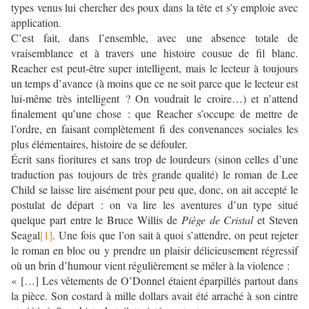
types venus lui chercher des poux dans la tête et s’y emploie avec
application.
C’est fait, dans l’ensemble, avec une absence totale de
vraisemblance et à travers une histoire cousue de fil blanc.
Reacher est peut-être super intelligent, mais le lecteur à toujours
un temps d’avance (à moins que ce ne soit parce que le lecteur est
lui-même très intelligent ? On voudrait le croire…) et n’attend
finalement qu’une chose : que Reacher s’occupe de mettre de
l’ordre, en faisant complètement fi des convenances sociales les
plus élémentaires, histoire de se défouler.
Écrit sans fioritures et sans trop de lourdeurs (sinon celles d’une
traduction pas toujours de très grande qualité) le roman de Lee
Child se laisse lire aisément pour peu que, donc, on ait accepté le
postulat de départ : on va lire les aventures d’un type situé
quelque part entre le Bruce Willis de
Piège de Cristal
et Steven
Seagal
[1]
. Une fois que l’on sait à quoi s’attendre, on peut rejeter
le roman en bloc ou y prendre un plaisir délicieusement régressif
où un brin d’humour vient régulièrement se mêler à la violence :
« […] Les vêtements de O’Donnel étaient éparpillés partout dans
la pièce. Son costard à mille dollars avait été arraché à son cintre