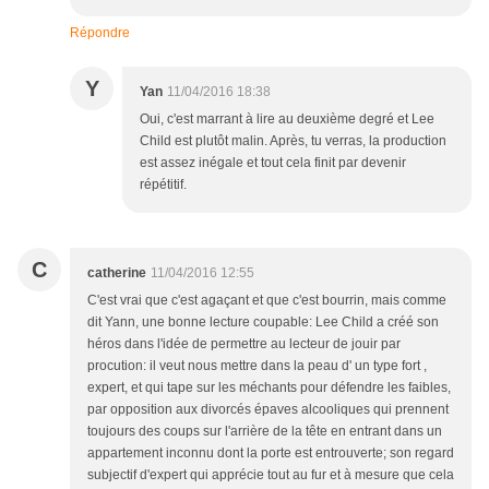
Répondre
Y
Yan
11/04/2016 18:38
Oui, c'est marrant à lire au deuxième degré et Lee
Child est plutôt malin. Après, tu verras, la production
est assez inégale et tout cela finit par devenir
répétitif.
C
catherine
11/04/2016 12:55
C'est vrai que c'est agaçant et que c'est bourrin, mais comme
dit Yann, une bonne lecture coupable: Lee Child a créé son
héros dans l'idée de permettre au lecteur de jouir par
procution: il veut nous mettre dans la peau d' un type fort ,
expert, et qui tape sur les méchants pour défendre les faibles,
par opposition aux divorcés épaves alcooliques qui prennent
toujours des coups sur l'arrière de la tête en entrant dans un
appartement inconnu dont la porte est entrouverte; son regard
subjectif d'expert qui apprécie tout au fur et à mesure que cela