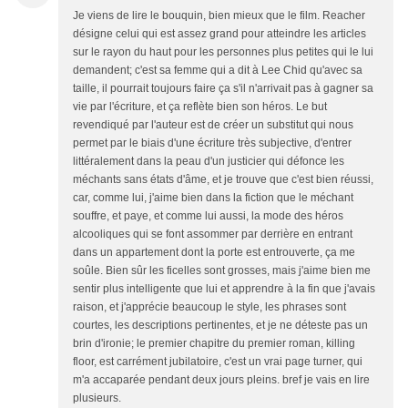
Je viens de lire le bouquin, bien mieux que le film. Reacher
désigne celui qui est assez grand pour atteindre les articles
sur le rayon du haut pour les personnes plus petites qui le lui
demandent; c'est sa femme qui a dit à Lee Chid qu'avec sa
taille, il pourrait toujours faire ça s'il n'arrivait pas à gagner sa
vie par l'écriture, et ça reflète bien son héros. Le but
revendiqué par l'auteur est de créer un substitut qui nous
permet par le biais d'une écriture très subjective, d'entrer
littéralement dans la peau d'un justicier qui défonce les
méchants sans états d'âme, et je trouve que c'est bien réussi,
car, comme lui, j'aime bien dans la fiction que le méchant
souffre, et paye, et comme lui aussi, la mode des héros
alcooliques qui se font assommer par derrière en entrant
dans un appartement dont la porte est entrouverte, ça me
soûle. Bien sûr les ficelles sont grosses, mais j'aime bien me
sentir plus intelligente que lui et apprendre à la fin que j'avais
raison, et j'apprécie beaucoup le style, les phrases sont
courtes, les descriptions pertinentes, et je ne déteste pas un
brin d'ironie; le premier chapitre du premier roman, killing
floor, est carrément jubilatoire, c'est un vrai page turner, qui
m'a accaparée pendant deux jours pleins. bref je vais en lire
plusieurs.