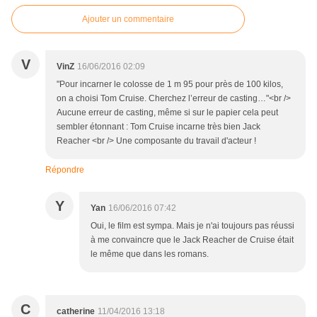
Ajouter un commentaire
V
VinZ
16/06/2016 02:09
"Pour incarner le colosse de 1 m 95 pour près de 100 kilos,
on a choisi Tom Cruise. Cherchez l’erreur de casting…"<br />
Aucune erreur de casting, même si sur le papier cela peut
sembler étonnant : Tom Cruise incarne très bien Jack
Reacher <br /> Une composante du travail d'acteur !
Répondre
Y
Yan
16/06/2016 07:42
Oui, le film est sympa. Mais je n'ai toujours pas réussi
à me convaincre que le Jack Reacher de Cruise était
le même que dans les romans.
C
catherine
11/04/2016 13:18