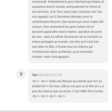
nouveauté. Notamment le gros méchant qui torture et
assassine tout le monde sauf justement le héros et
ses proches, et le "bon sang mais c'est bien sûr" qui
m'a rappelé Les 5 Dernières Minutes avec le
commissaire Bourrel, bien avant que vous n'ayez été
conçus..Non seulement les gens autour de lui
peuvent apparaître moins malins- question de point
de vue-, mais lui même fait preuve de la connerie la
mieux partagée au monde: une fois qu'il s'est mis
une idée en tête, il écarte tous les indices qui
n'entrent pas dans sa théorie; ça le rend plus
humain, mais c'est agaçant. .
Y
Yan
26/12/2012 21:56
<br /> <br /> Voilà une théorie qui mérite que l'on s'y
arrête!<br /> De mon côté je n'ai pas vu le film et il y a
peu de chance que ça arrive. C'est l'effet Tom Cruise.
<br /> <br /> <br /> <br />