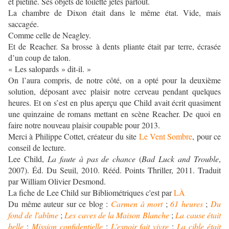
et piétiné. Ses objets de toilette jetés partout.
La chambre de Dixon était dans le même état. Vide, mais
saccagée.
Comme celle de Neagley.
Et de Reacher. Sa brosse à dents pliante était par terre, écrasée
d’un coup de talon.
« Les salopards » dit-il. »
On l’aura compris, de notre côté, on a opté pour la deuxième
solution, déposant avec plaisir notre cerveau pendant quelques
heures. Et on s’est en plus aperçu que Child avait écrit quasiment
une quinzaine de romans mettant en scène Reacher. De quoi en
faire notre nouveau plaisir coupable pour 2013.
Merci à Philippe Cottet, créateur du site
Le Vent Sombre
, pour ce
conseil de lecture.
Lee Child,
La faute à pas de chance
(
Bad Luck and Trouble
,
2007). Éd. Du Seuil, 2010. Rééd. Points Thriller, 2011. Traduit
par William Olivier Desmond.
La fiche de Lee Child sur Bibliométriques c'est par
LÀ
Du même auteur sur ce blog :
Carmen à mort
;
61 heures
;
Du
fond de l'abîme
;
Les caves de la Maison Blanche
;
La cause était
belle
;
Mission confidentielle
;
L'espoir fait vivre
;
La cible était