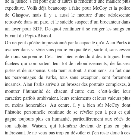
de la justice, s’est pour que d’autres la rendent d’une manière plus
expéditive. Voilà déjà beaucoup à faire pour McCoy et la police
de Glasgow, mais il y a aussi le meurtre d’une adolescente
retrouvée dans un parc, et le suicide suspect d’un brocanteur dans
un foyer pour SDF. De quoi continuer à se ronger les sangs en
buvant du Pepto-Bismol.
On ne peut qu’être impressionné par la capacité qu’a Alan Parks à
avancer dans sa série sans perdre en qualité et, surtout, sans cesser
de nous surprendre. Cela tient bien entendu à des intrigues bien
ficelées qui comportent leur lot de rebondissements, de fausses
pistes et de suspense. Cela tient surtout, à mon sens, au fait que
les personnages de Parks, tous sans exception, sont fortement
incarnés. Alan Parks arrive à en brosser des portraits complexes, à
montrer l’humanité de chacun d’entre eux, c’est-à-dire leur
caractère parfois ambivalent, leurs reniements et leurs valeurs plus
ou moins honorables. Au centre, il y a bien sûr McCoy dont
l’histoire personnelle continue de se révéler peu à peu et qui
gagne toujours plus en humanité, particulièrement aux côtés de
son adjoint, Watson, qui lui-même devient de plus en plus
intéressant. Je ne veux pas trop en dévoiler et j’en reste donc à ces